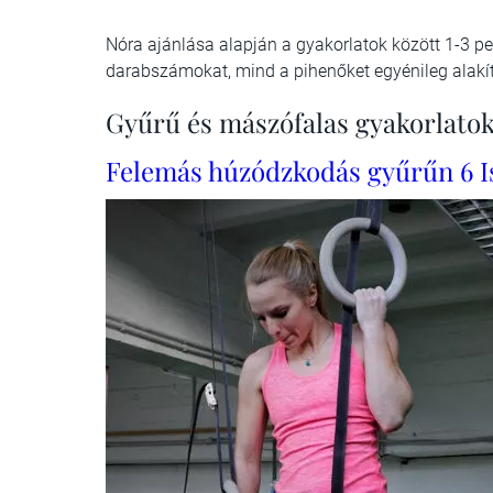
Nóra ajánlása alapján a gyakorlatok között 1-3 p
darabszámokat, mind a pihenőket egyénileg alakí
Gyűrű és mászófalas gyakorlato
Felemás húzódzkodás gyűrűn 6 I