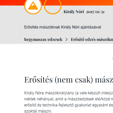
Király Nóri
2017/01/31
Erősítés mászóknak Király Nóri ajánlásával
hegymaszas/edzesek
Erősítő edzés mászók
Erősítés (nem csak) más
Király Nóra mászókirálylány (a vele készült interj
nektek néhányat, amit a mászóedzések elé/közé ren
erősítő és technika-fejlesztő gyakorlat egyaránt 
szoktál mászni.