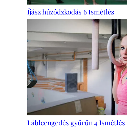
Íjász húzódzkodás 6 Ismétlés
Lábleengedés gyűrűn 4 Ismétlés