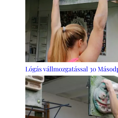
Lógás vállmozgatással 30 Másod