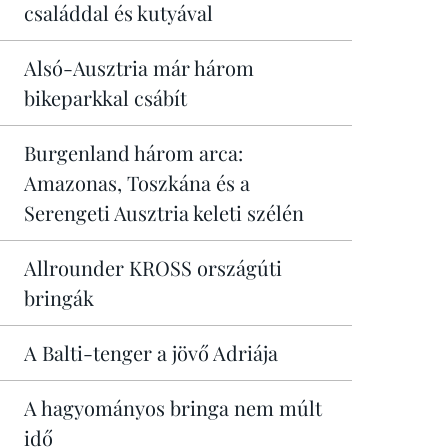
családdal és kutyával
Alsó-Ausztria már három
bikeparkkal csábít
Burgenland három arca:
Amazonas, Toszkána és a
Serengeti Ausztria keleti szélén
Allrounder KROSS országúti
bringák
A Balti-tenger a jövő Adriája
A hagyományos bringa nem múlt
idő