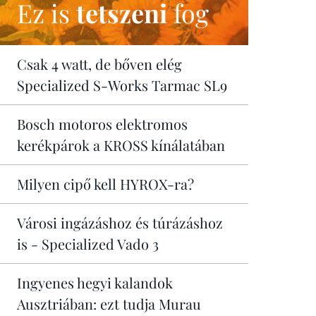
Ez is
tetszeni
fog
Csak 4 watt, de bőven elég
Specialized S-Works Tarmac SL9
Bosch motoros elektromos
kerékpárok a KROSS kínálatában
Milyen cipő kell HYROX-ra?
Városi ingázáshoz és túrázáshoz
is - Specialized Vado 3
Ingyenes hegyi kalandok
Ausztriában: ezt tudja Murau