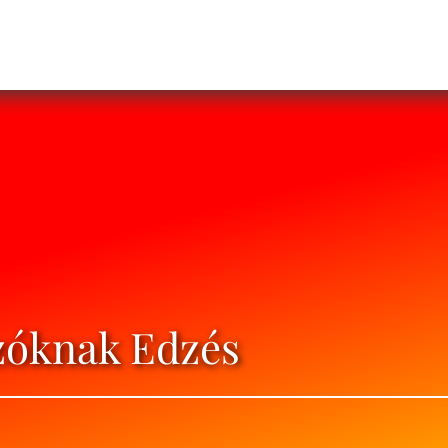
zóknak Edzés