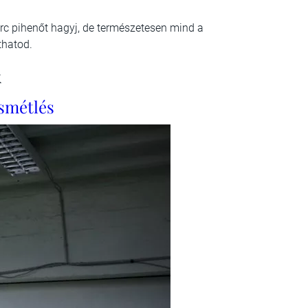
erc pihenőt hagyj, de természetesen mind a
thatod.
k
smétlés