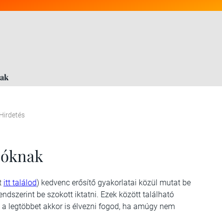
nak
Hirdetés
zóknak
út
itt találod
) kedvenc erősítő gyakorlatai közül mutat be
dszerint be szokott iktatni. Ezek között található
és a legtöbbet akkor is élvezni fogod, ha amúgy nem