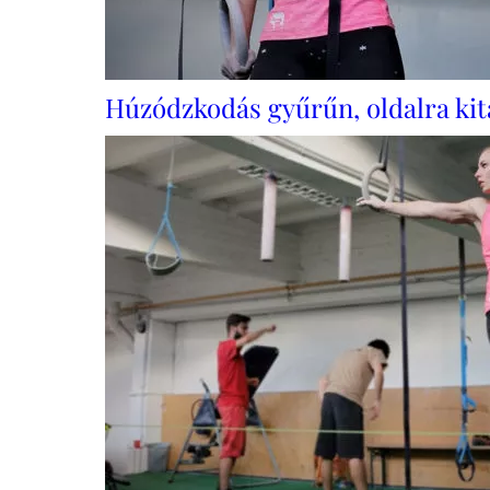
Húzódzkodás gyűrűn, oldalra kita