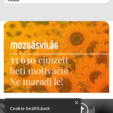
#túrázás
35 630
címzett
heti motiváció
Ne maradj le!
×
Cookie beállítások