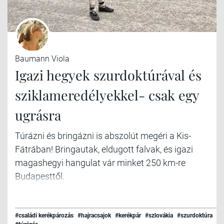
Baumann Viola
Igazi hegyek szurdoktúrával és
sziklameredélyekkel- csak egy
ugrásra
Túrázni és bringázni is abszolút megéri a Kis-
Fátrában! Bringautak, eldugott falvak, és igazi
magashegyi hangulat vár minket 250 km-re
Budapesttől.
#családi kerékpározás
#hajracsajok
#kerékpár
#szlovákia
#szurdoktúra