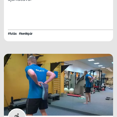
#futás
#kerékpár