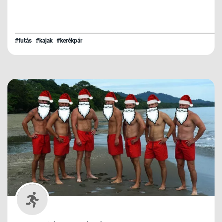
#futás
#kajak
#kerékpár