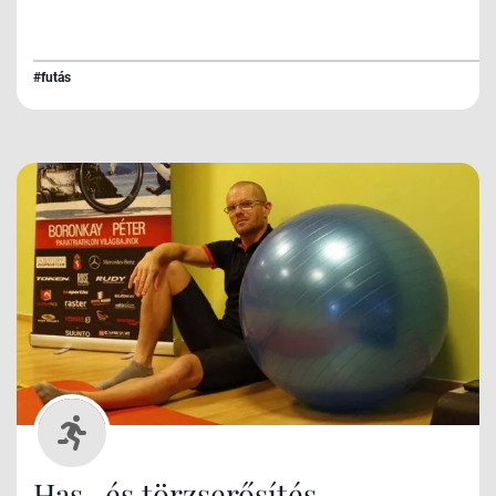
#futás
Has- és törzserősítés