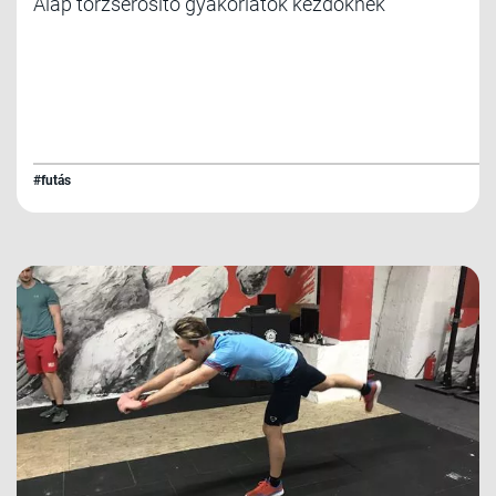
Alap törzserősítő gyakorlatok kezdőknek
#futás