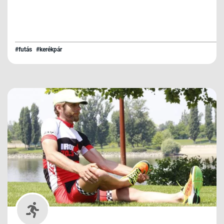
#futás
#kerékpár