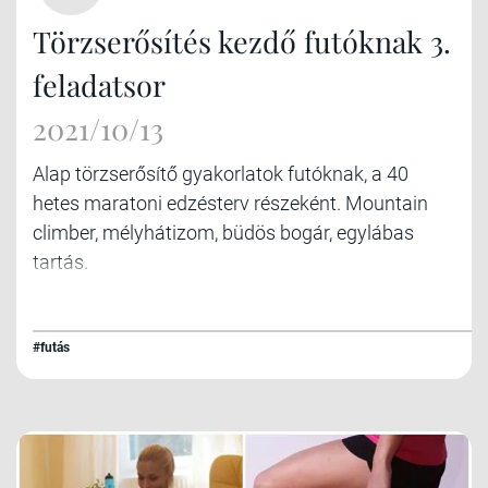
Törzserősítés kezdő futóknak 3.
feladatsor
2021/10/13
Alap törzserősítő gyakorlatok futóknak, a 40
hetes maratoni edzésterv részeként. Mountain
climber, mélyhátizom, büdös bogár, egylábas
tartás.
#futás