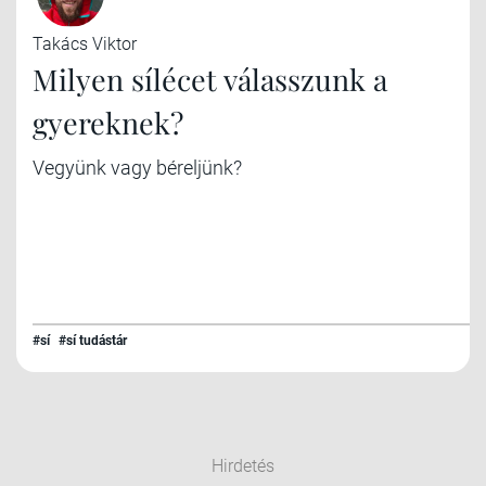
Takács Viktor
Milyen sílécet válasszunk a
gyereknek?
Vegyünk vagy béreljünk?
#sí
#sí tudástár
Hirdetés