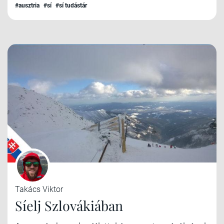
#ausztria
#sí
#sí tudástár
Takács Viktor
Síelj Szlovákiában