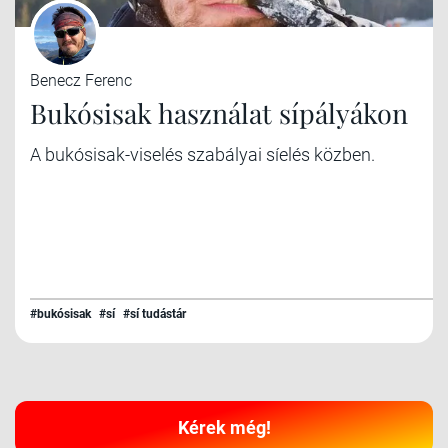
Benecz Ferenc
Bukósisak használat sípályákon
A bukósisak-viselés szabályai síelés közben.
#bukósisak
#sí
#sí tudástár
Kérek még!