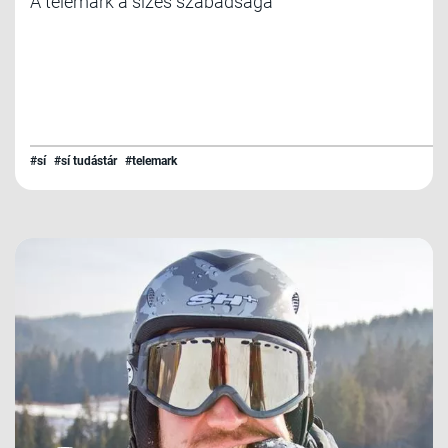
A telemark a sízés szabadsága
#sí
#sí tudástár
#telemark