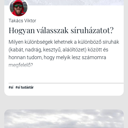
Takács Viktor
Hogyan válasszak síruházatot?
Milyen különbségek lehetnek a különböző síruhák
(kabát, nadrág, kesztyű, aláöltözet) között és
honnan tudom, hogy melyik lesz számomra
megfelelő?
#sí
#sí tudástár