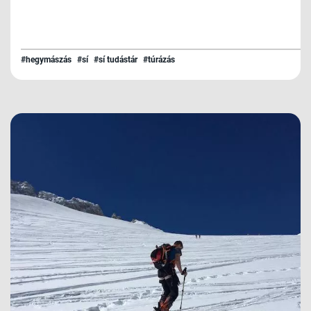
#hegymászás
#sí
#sí tudástár
#túrázás