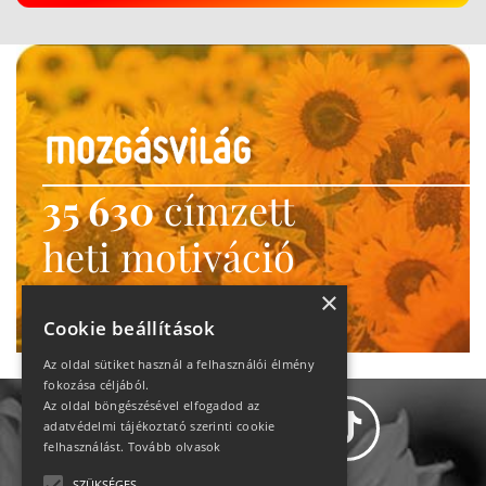
35 630
címzett
heti motiváció
Ne maradj le!
×
Cookie beállítások
Az oldal sütiket használ a felhasználói élmény
fokozása céljából.
Az oldal böngészésével elfogadod az
adatvédelmi tájékoztató szerinti cookie
felhasználást.
Tovább olvasok
SZÜKSÉGES