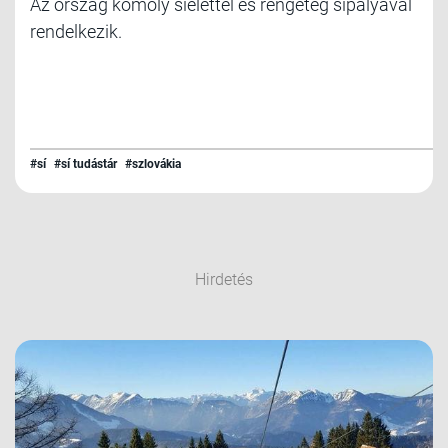
Az ország komoly síélettel és rengeteg sípályával
rendelkezik.
#sí
#sí tudástár
#szlovákia
Hirdetés