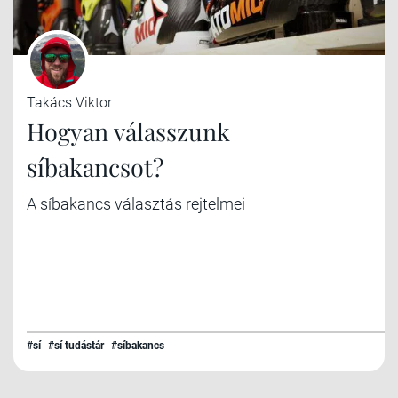
Takács Viktor
Hogyan válasszunk
síbakancsot?
A síbakancs választás rejtelmei
#sí
#sí tudástár
#síbakancs