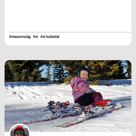
#olaszország
#sí
#sí tudástár