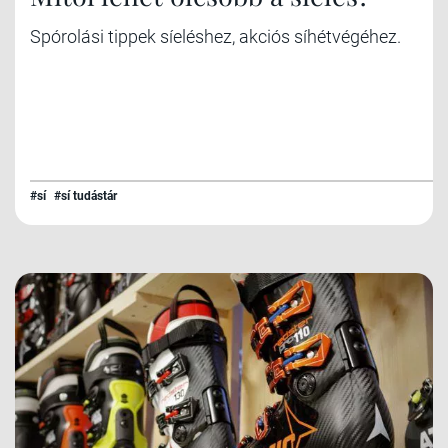
Spórolási tippek síeléshez, akciós síhétvégéhez.
#sí
#sí tudástár