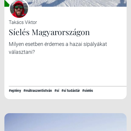
Takács Viktor
Síelés Magyarországon
Milyen esetben érdemes a hazai sípályákat
választani?
#eplény
#mátraszentistván
#sí
#sí tudástár
#síelés