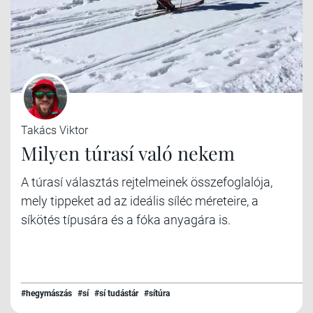
Takács Viktor
Milyen túrasí való nekem
A túrasí választás rejtelmeinek összefoglalója,
mely tippeket ad az ideális síléc méreteire, a
síkötés típusára és a fóka anyagára is.
#hegymászás
#sí
#sí tudástár
#sítúra