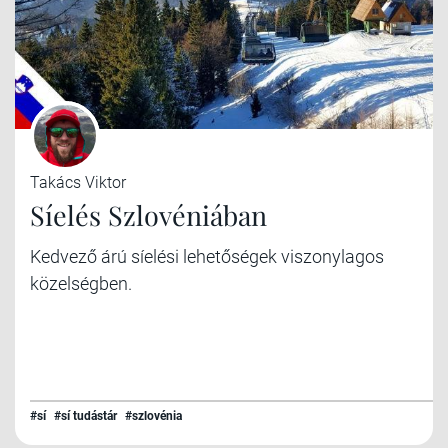
Takács Viktor
Síelés Szlovéniában
Kedvező árú síelési lehetőségek viszonylagos
közelségben.
#sí
#sí tudástár
#szlovénia