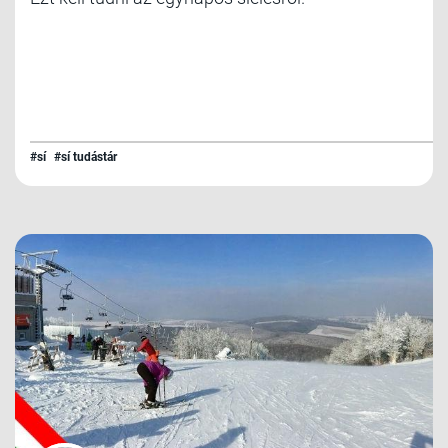
#sí
#sí tudástár