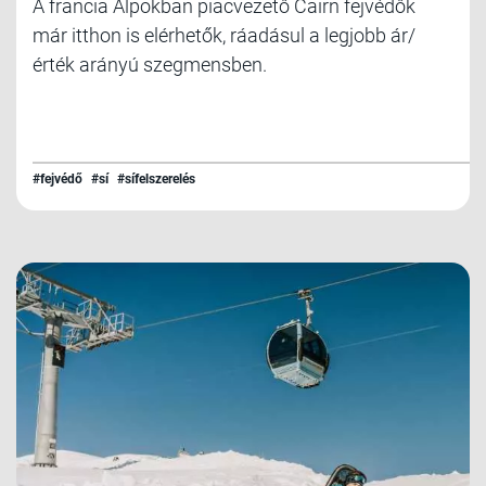
A francia Alpokban piacvezető Cairn fejvédők
már itthon is elérhetők, ráadásul a legjobb ár/
érték arányú szegmensben.
#fejvédő
#sí
#sífelszerelés