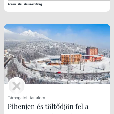
#cairn
#sí
#síszemüveg
Támogatott tartalom
Pihenjen és töltődjön fel a