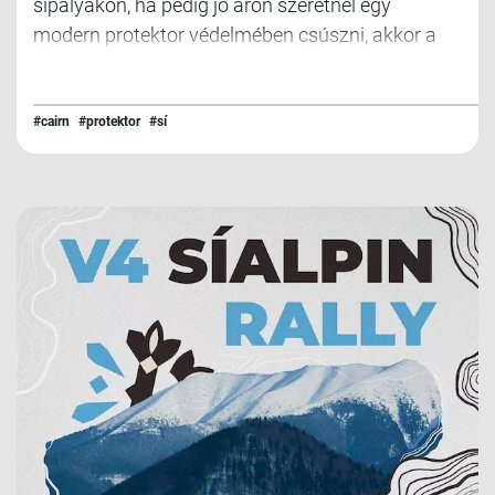
sípályákon, ha pedig jó áron szeretnél egy
modern protektor védelmében csúszni, akkor a
CAIRN ebben a szegmensben is számos
lehetőséget kínál.
#cairn
#protektor
#sí