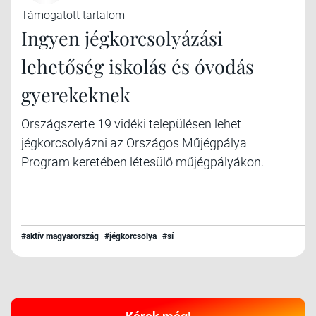
Támogatott tartalom
Ingyen jégkorcsolyázási
lehetőség iskolás és óvodás
gyerekeknek
Országszerte 19 vidéki településen lehet
jégkorcsolyázni az Országos Műjégpálya
Program keretében létesülő műjégpályákon.
#aktív magyarország
#jégkorcsolya
#sí