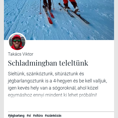
Takács Viktor
Schladmingban teleltünk
Síeltünk, szánkóztunk, sítúráztunk és
jégbarlangoztunk is a 4-hegyen és be kell valljuk,
igen kevés hely van a sógoroknál, ahol közel
egymáshoz ennyi mindent ki lehet próbálni!
#jégbarlang
#sí
#sítúra
#szánkózás