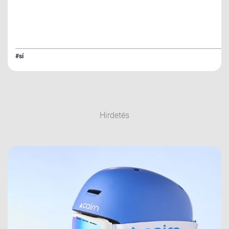
#sí
Hirdetés