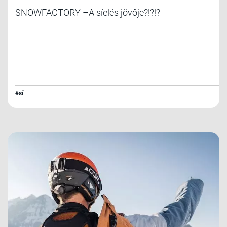
SNOWFACTORY –A síelés jövője?!?!?
#sí