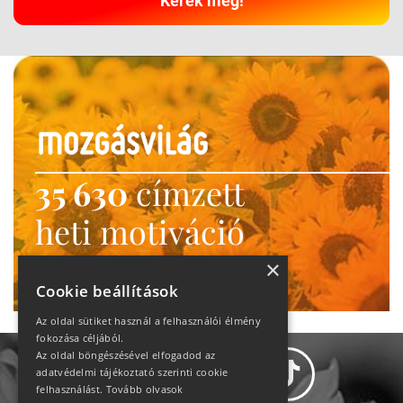
Kérek még!
35 630
címzett
heti motiváció
Ne maradj le!
×
Cookie beállítások
Az oldal sütiket használ a felhasználói élmény
fokozása céljából.
Az oldal böngészésével elfogadod az
adatvédelmi tájékoztató szerinti cookie
felhasználást.
Tovább olvasok