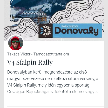
Takács Viktor - Támogatott tartalom
V4 Síalpin Rally
Donovalyban kerül megrendezésre az első
magyar szervezésű nemzetközi sítúra verseny, a
V4 Síalpin Rally, mely idén egyben a sportág
Országos Bajnoksága is. Idéntől a skimo, vagyis
a síalpinizmus ráadásul felkerült az olimpia
programjára is, így mindenképpen különleges év