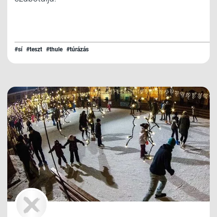
#sí
#teszt
#thule
#túrázás