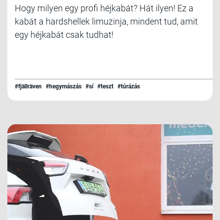
Hogy milyen egy profi héjkabát? Hát ilyen! Ez a
kabát a hardshellek limuzinja, mindent tud, amit
egy héjkabát csak tudhat!
#fjällräven
#hegymászás
#sí
#teszt
#túrázás