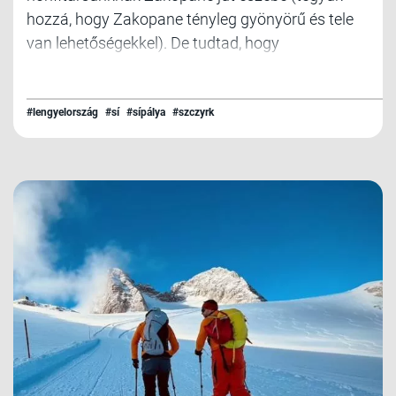
hozzá, hogy Zakopane tényleg gyönyörű és tele
van lehetőségekkel). De tudtad, hogy
Lengyelország egyik legnagyobb síterepét egy
kicsit arrébb kell keresni? A hely neve: Szczyrk.
#lengyelország
#sí
#sípálya
#szczyrk