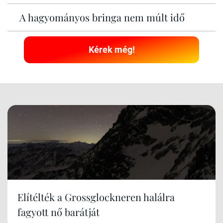
A hagyományos bringa nem múlt idő
Kérek még!
Elítélték a Grossglockneren halálra
fagyott nő barátját