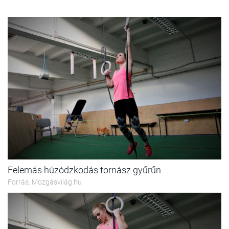
Felemás húzódzkodás tornász gyűrűn
Forrás: Mozgásvilág.hu