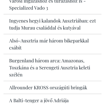
Városi ingázáshoz és túrázáshoz is -
Specialized Vado 3
Ingyenes hegyi kalandok Ausztriában: ezt
tudja Murau családdal és kutyával
Alsó-Ausztria már három bikeparkkal
csábít
Burgenland három arca: Amazonas,
Toszkána és a Serengeti Ausztria keleti
szélén
Allrounder KROSS országúti bringák
A Balti-tenger a jövő Adriája