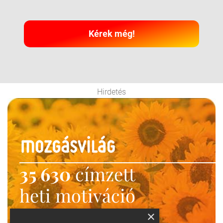
Kérek még!
Hirdetés
35 630
címzett
heti motiváció
Ne maradj le!
×