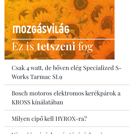
Ez is
tetszeni
fog
Csak 4 watt, de bőven elég Specialized S-
Works Tarmac SL9
Bosch motoros elektromos kerékpárok a
KROSS kínálatában
Milyen cipő kell HYROX-ra?