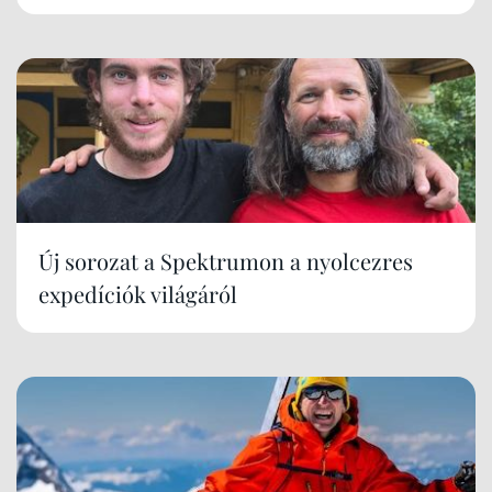
Új sorozat a Spektrumon a nyolcezres
expedíciók világáról