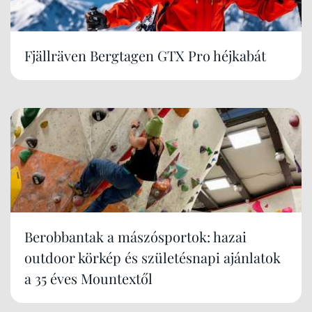
Fjällräven Bergtagen GTX Pro héjkabát
Berobbantak a mászósportok: hazai
outdoor körkép és születésnapi ajánlatok
a 35 éves Mountextől