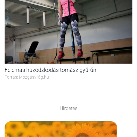
Felemás húzódzkodás tornász gyűrűn
Forrás: Mozgásvilág.hu
Hirdetés