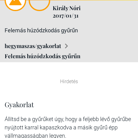
Király Nóri
2017/01/31
Felemás húzódzkodás gyűrűn
hegymaszas/gyakorlat
Felemás húzódzkodás gyűrűn
Hirdetés
Gyakorlat
Állítsd be a gyűrűket úgy, hogy a feljebb lévő gyűrűbe
nyújtott karral kapaszkodva a másik gyűrű épp
vállmagasságban legyen.