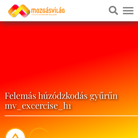
Felemás húzódzkodás gyűrűn
mv_excercise_h1