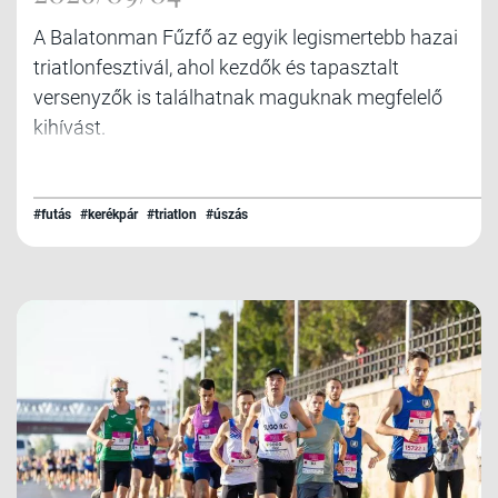
A Balatonman Fűzfő az egyik legismertebb hazai
triatlonfesztivál, ahol kezdők és tapasztalt
versenyzők is találhatnak maguknak megfelelő
kihívást.
#futás
#kerékpár
#triatlon
#úszás