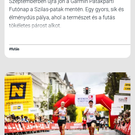
Szeptemberben újra jön a Garmin Patakparti
Futónap a Szilas-patak mentén. Egy gyors, sík és
élménydús pálya, ahol a természet és a futás
tökéletes párost alkot.
#futás