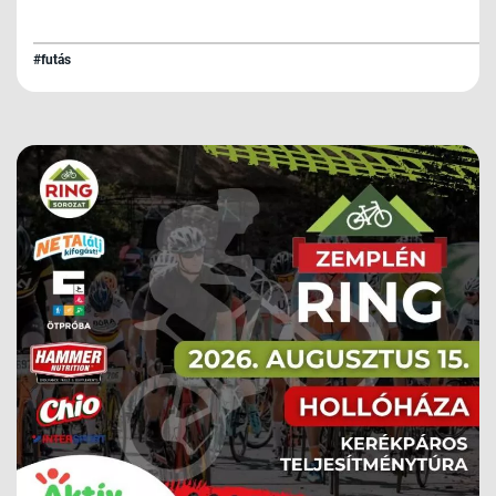
#futás