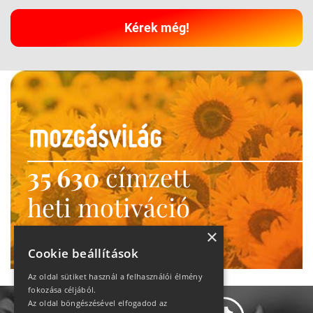
Kérek még!
35 630
címzett
heti motiváció
Ne maradj le!
×
Cookie beállítások
Az oldal sütiket használ a felhasználói élmény
fokozása céljából.
Az oldal böngészésével elfogadod az