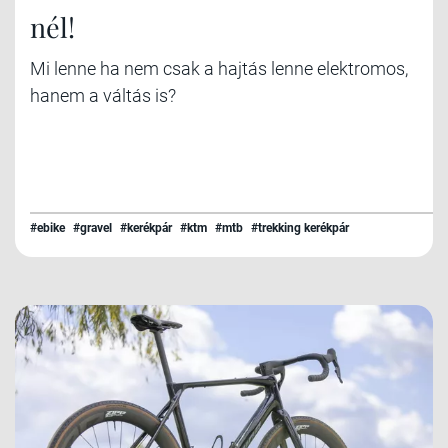
nél!
Mi lenne ha nem csak a hajtás lenne elektromos,
hanem a váltás is?
#ebike
#gravel
#kerékpár
#ktm
#mtb
#trekking kerékpár