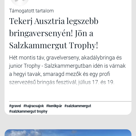
Támogatott tartalom
Tekerj Ausztria legszebb
bringaversenyén! Jön a
Salzkammergut Trophy!
Hét montis táv, gravelverseny, akadálybringa és
junior Trophy - Salzkammergutban idén is várnak
a hegyi tavak, smaragd mezők és egy profi
szervezésű bringás fesztivál, július 17. és 19.
között.
#gravel
#hajracsajok
#kerékpár
#salzkammergut
#salzkammergut trophy