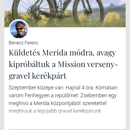
Benecz Ferenc
Küldetés Merida módra, avagy
kipróbáltuk a Mission verseny-
gravel kerékpárt
Szeptember közepe van. Hajnal 4 óra. Kómásan
várom Ferihegyen a repülőmet. Zsebemben egy
meghívó a Merida központjából: szeretettel
meghívjuk a legújabb gravel kerékpárunk
bemutatójára, amit a nagypublikum csak
novemberben láthat. Mondanom sem kell,