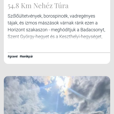
54.8 Km Nehéz Túra
Szőlőültetvények, borospincék, vadregényes
tájak, és izmos mászások várnak ránk ezen a
Horizont szakaszon - meghódítjuk a Badacsonyt,
Szent György-hegyet és a Keszthelyi-hegységet,
melyek nem csak kihívásokat de pazar
látványokat is nyújtanak melyek minden
évszakban.
#gravel
#kerékpár