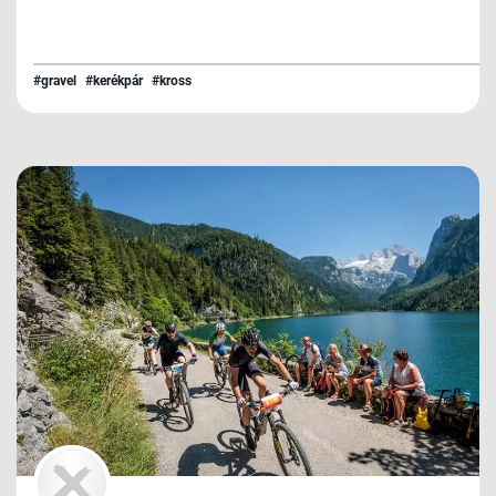
#gravel
#kerékpár
#kross