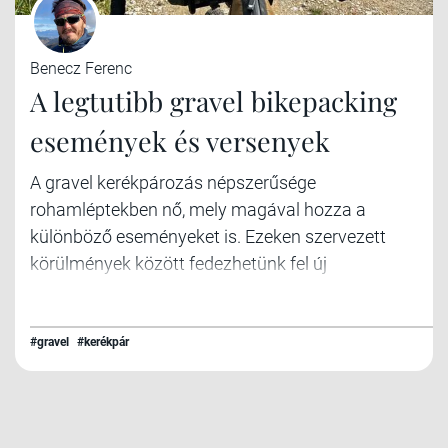
Benecz Ferenc
A legtutibb gravel bikepacking
események és versenyek
A gravel kerékpározás népszerűsége
rohamléptekben nő, mely magával hozza a
különböző eseményeket is. Ezeken szervezett
körülmények között fedezhetünk fel új
útvonalakat, szerezhetünk új barátságokat és
kalandokat, vagy épp összemérhetjük
erőnlétünket másokkal. A kalandot leginkább
#gravel
#kerékpár
talán a bikepacking változatok hozzák el nekünk,
melyekből összeszedtünk 10 felfedezni
érdemesre véltet.