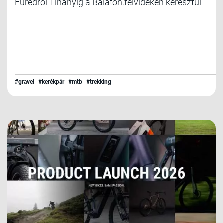
Füredről Tihanyig a Balaton.felvidéken keresztül
#gravel
#kerékpár
#mtb
#trekking