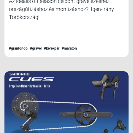
Az ideális off season célpont gravelezéshez,
országútizáshoz és montizáshoz?! Igen-irány
Törökország!
#granfondo
#gravel
#kerékpár
#maraton