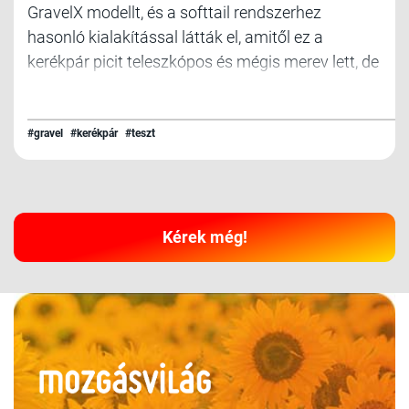
GravelX modellt, és a softtail rendszerhez
hasonló kialakítással látták el, amitől ez a
kerékpár picit teleszkópos és mégis merev lett, de
a lényeg, hogy sokkal komfortosabb, miközben
megmaradt robbanékonynak!
#gravel
#kerékpár
#teszt
Kérek még!