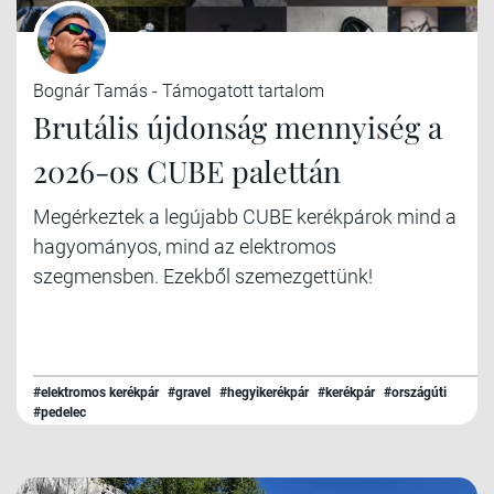
Bognár Tamás - Támogatott tartalom
Brutális újdonság mennyiség a
2026-os CUBE palettán
Megérkeztek a legújabb CUBE kerékpárok mind a
hagyományos, mind az elektromos
szegmensben. Ezekből szemezgettünk!
#elektromos kerékpár
#gravel
#hegyikerékpár
#kerékpár
#országúti
#pedelec