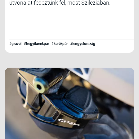
útvonalat fedeztünk fel, most Sziléziában.
#gravel
#hegyikerékpár
#kerékpár
#lengyelország