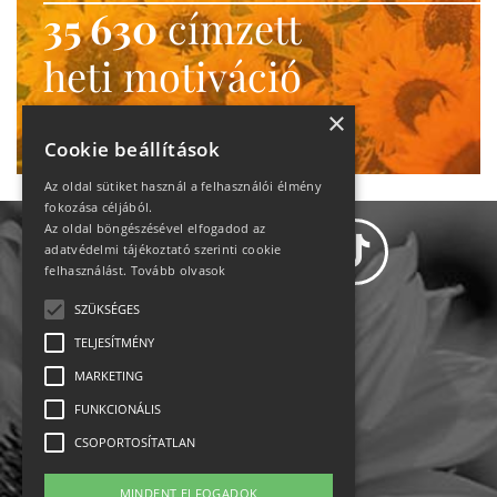
35 630
címzett
heti motiváció
Ne maradj le!
×
Cookie beállítások
Az oldal sütiket használ a felhasználói élmény
fokozása céljából.
Az oldal böngészésével elfogadod az
adatvédelmi tájékoztató szerinti cookie
felhasználást.
Tovább olvasok
SZÜKSÉGES
Adatvédelem
TELJESÍTMÉNY
MARKETING
Állásajánlatok
FUNKCIONÁLIS
Impresszum-kapcsolat
CSOPORTOSÍTATLAN
Jogi nyilatkozat
MINDENT ELFOGADOK