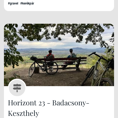
mennyire izgatott vagyok.
#gravel
#kerékpár
Horizont 23 - Badacsony-
Keszthely