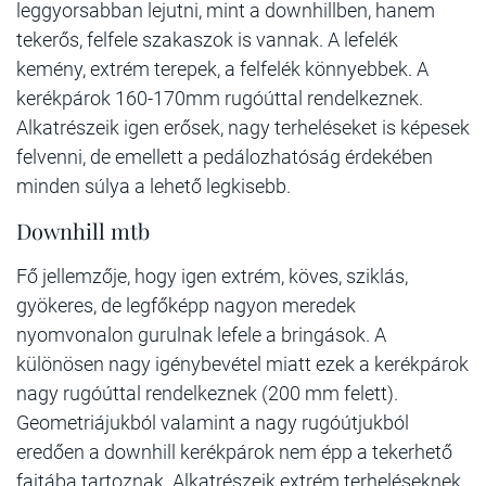
leggyorsabban lejutni, mint a downhillben, hanem
tekerős, felfele szakaszok is vannak. A lefelék
kemény, extrém terepek, a felfelék könnyebbek. A
kerékpárok 160-170mm rugóúttal rendelkeznek.
Alkatrészeik igen erősek, nagy terheléseket is képesek
felvenni, de emellett a pedálozhatóság érdekében
minden súlya a lehető legkisebb.
Downhill mtb
Fő jellemzője, hogy igen extrém, köves, sziklás,
gyökeres, de legfőképp nagyon meredek
nyomvonalon gurulnak lefele a bringások. A
különösen nagy igénybevétel miatt ezek a kerékpárok
nagy rugóúttal rendelkeznek (200 mm felett).
Geometriájukból valamint a nagy rugóútjukból
eredően a downhill kerékpárok nem épp a tekerhető
fajtába tartoznak. Alkatrészeik extrém terheléseknek