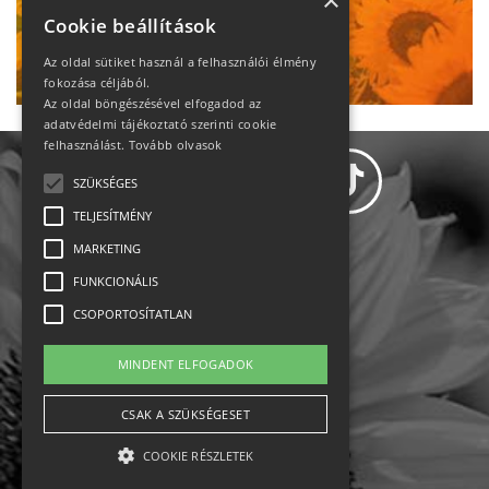
heti motiváció
×
Cookie beállítások
Ne maradj le!
Az oldal sütiket használ a felhasználói élmény
fokozása céljából.
Az oldal böngészésével elfogadod az
adatvédelmi tájékoztató szerinti cookie
felhasználást.
Tovább olvasok
SZÜKSÉGES
TELJESÍTMÉNY
MARKETING
Adatvédelem
FUNKCIONÁLIS
CSOPORTOSÍTATLAN
Állásajánlatok
MINDENT ELFOGADOK
Impresszum-kapcsolat
CSAK A SZÜKSÉGESET
Jogi nyilatkozat
COOKIE RÉSZLETEK
Rólunk