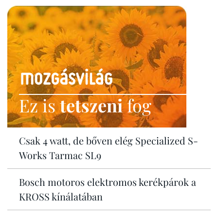
Ez is
tetszeni
fog
Csak 4 watt, de bőven elég Specialized S-
Works Tarmac SL9
Bosch motoros elektromos kerékpárok a
KROSS kínálatában