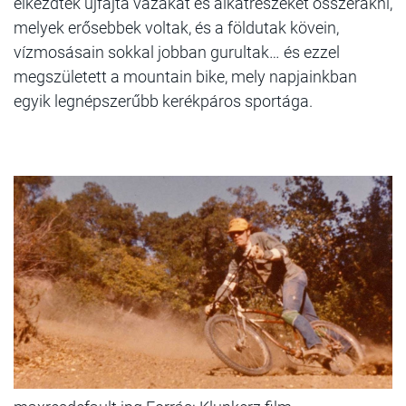
elkezdtek újfajta vázakat és alkatrészeket összerakni,
melyek erősebbek voltak, és a földutak kövein,
vízmosásain sokkal jobban gurultak… és ezzel
megszületett a mountain bike, mely napjainkban
egyik legnépszerűbb kerékpáros sportága.