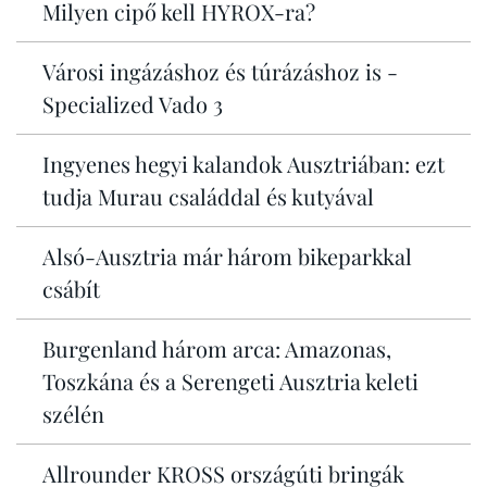
Milyen cipő kell HYROX-ra?
Városi ingázáshoz és túrázáshoz is -
Specialized Vado 3
Ingyenes hegyi kalandok Ausztriában: ezt
tudja Murau családdal és kutyával
Alsó-Ausztria már három bikeparkkal
csábít
Burgenland három arca: Amazonas,
Toszkána és a Serengeti Ausztria keleti
szélén
Allrounder KROSS országúti bringák