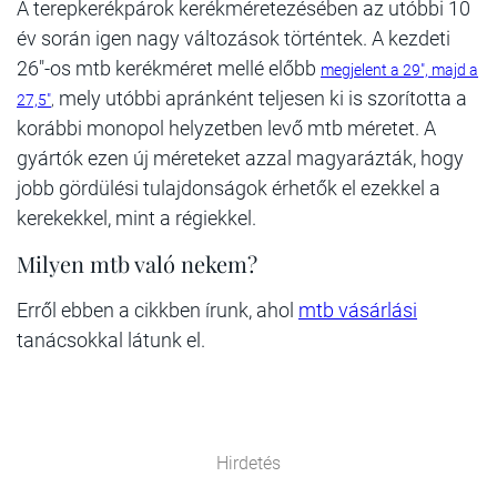
A terepkerékpárok kerékméretezésében az utóbbi 10
év során igen nagy változások történtek. A kezdeti
26"-os mtb kerékméret mellé előbb
megjelent a 29", majd a
mely utóbbi apránként teljesen ki is szorította a
27,5"
,
korábbi monopol helyzetben levő mtb méretet. A
gyártók ezen új méreteket azzal magyarázták, hogy
jobb gördülési tulajdonságok érhetők el ezekkel a
kerekekkel, mint a régiekkel.
Milyen mtb való nekem?
Erről ebben a cikkben írunk, ahol
mtb vásárlási
tanácsokkal látunk el.
Hirdetés