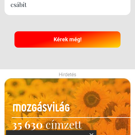
csábít
Kérek még!
Hirdetés
35 630
címzett