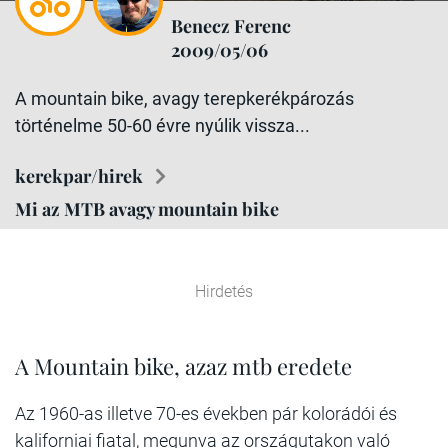
Benecz Ferenc
2009/05/06
A mountain bike, avagy terepkerékpározás
történelme 50-60 évre nyúlik vissza...
kerekpar/hirek
Mi az MTB avagy mountain bike
Hirdetés
A Mountain bike, azaz mtb eredete
Az 1960-as illetve 70-es években pár kolorádói és
kaliforniai fiatal, megunva az országutakon való