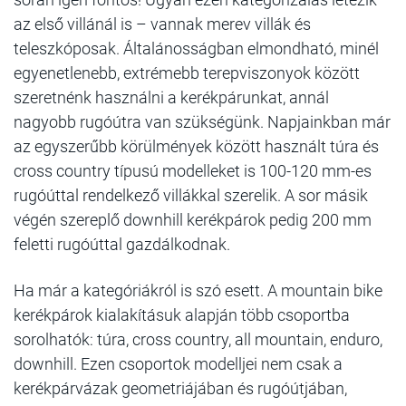
az első villánál is – vannak merev villák és
teleszkóposak. Általánosságban elmondható, minél
egyenetlenebb, extrémebb terepviszonyok között
szeretnénk használni a kerékpárunkat, annál
nagyobb rugóútra van szükségünk. Napjainkban már
az egyszerűbb körülmények között használt túra és
cross country típusú modelleket is 100-120 mm-es
rugóúttal rendelkező villákkal szerelik. A sor másik
végén szereplő downhill kerékpárok pedig 200 mm
feletti rugóúttal gazdálkodnak.
Ha már a kategóriákról is szó esett. A mountain bike
kerékpárok kialakításuk alapján több csoportba
sorolhatók: túra, cross country, all mountain, enduro,
downhill. Ezen csoportok modelljei nem csak a
kerékpárvázak geometriájában és rugóútjában,