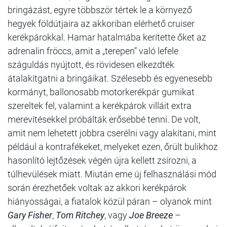
bringázást, egyre többször tértek le a környező
hegyek földútjaira az akkoriban elérhető cruiser
kerékpárokkal. Hamar hatalmába kerítette őket az
adrenalin fröccs, amit a „terepen” való lefele
száguldás nyújtott, és rövidesen elkezdték
átalakítgatni a bringáikat. Szélesebb és egyenesebb
kormányt, ballonosabb motorkerékpár gumikat
szereltek fel, valamint a kerékpárok villáit extra
merevítésekkel próbálták erősebbé tenni. De volt,
amit nem lehetett jobbra cserélni vagy alakítani, mint
például a kontrafékeket, melyeket ezen, őrült bulikhoz
hasonlító lejtőzések végén újra kellett zsírozni, a
túlhevülések miatt. Miután eme új felhasználási mód
során érezhetőek voltak az akkori kerékpárok
hiányosságai, a fiatalok közül páran – olyanok mint
Gary Fisher
,
Tom Ritchey
, vagy
Joe Breeze
–