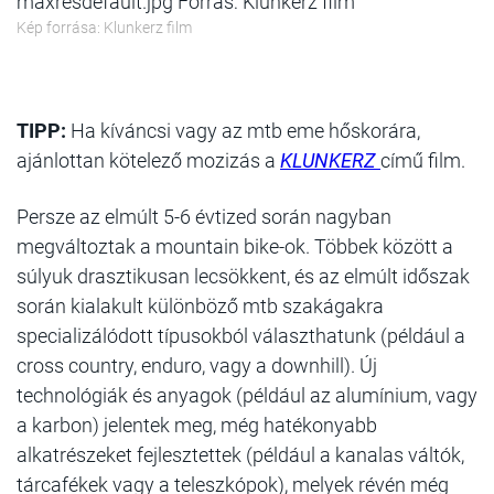
maxresdefault.jpg Forrás: Klunkerz film
Kép forrása: Klunkerz film
TIPP:
Ha kíváncsi vagy az mtb eme hőskorára,
ajánlottan kötelező mozizás a
KLUNKERZ
című film.
Persze az elmúlt 5-6 évtized során nagyban
megváltoztak a mountain bike-ok. Többek között a
súlyuk drasztikusan lecsökkent, és az elmúlt időszak
során kialakult különböző mtb szakágakra
specializálódott típusokból választhatunk (például a
cross country, enduro, vagy a downhill). Új
technológiák és anyagok (például az alumínium, vagy
a karbon) jelentek meg, még hatékonyabb
alkatrészeket fejlesztettek (például a kanalas váltók,
tárcafékek vagy a teleszkópok), melyek révén még