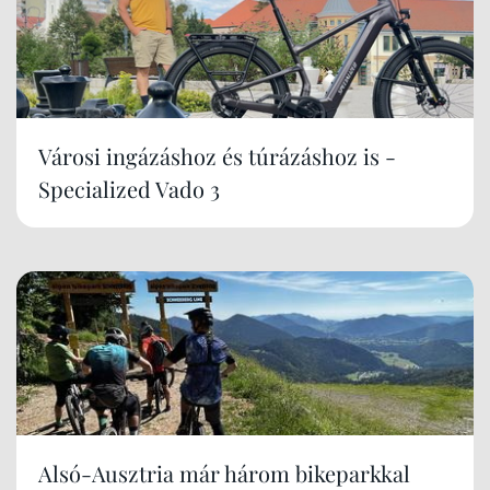
Városi ingázáshoz és túrázáshoz is -
Specialized Vado 3
Alsó-Ausztria már három bikeparkkal