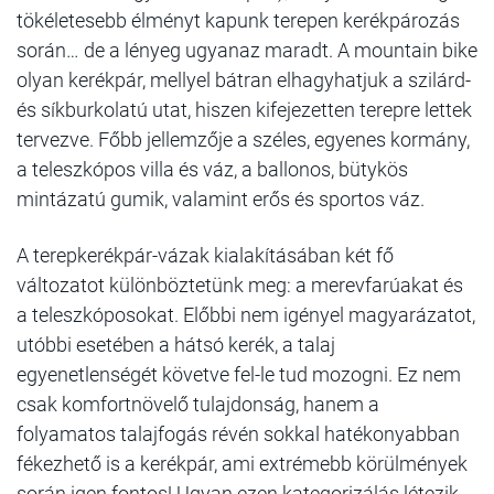
tökéletesebb élményt kapunk terepen kerékpározás
során… de a lényeg ugyanaz maradt. A mountain bike
olyan kerékpár, mellyel bátran elhagyhatjuk a szilárd-
és síkburkolatú utat, hiszen kifejezetten terepre lettek
tervezve. Főbb jellemzője a széles, egyenes kormány,
a teleszkópos villa és váz, a ballonos, bütykös
mintázatú gumik, valamint erős és sportos váz.
A terepkerékpár-vázak kialakításában két fő
változatot különböztetünk meg: a merevfarúakat és
a teleszkóposokat. Előbbi nem igényel magyarázatot,
utóbbi esetében a hátsó kerék, a talaj
egyenetlenségét követve fel-le tud mozogni. Ez nem
csak komfortnövelő tulajdonság, hanem a
folyamatos talajfogás révén sokkal hatékonyabban
fékezhető is a kerékpár, ami extrémebb körülmények
során igen fontos! Ugyan ezen kategorizálás létezik