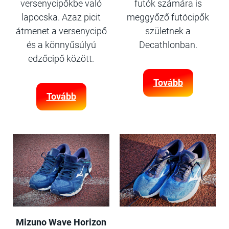
versenycipőkbe való
futók számára is
lapocska. Azaz picit
meggyőző futócipők
átmenet a versenycipő
születnek a
és a könnyűsúlyú
Decathlonban.
edzőcipő között.
Tovább
Tovább
Mizuno Wave Horizon