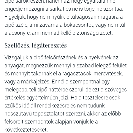
cipő sarokrészén, hanem az, hogy egyáltalán ne
engedje mozogni a sarkat és ne is törje, ne szorítsa.
Figyeljük, hogy nem nyúlik-e túlságosan magasra a
cipő széle, ami zavarná a bokacsontot, vagy nem túl
alacsony-e, ami nem ad kellő biztonságérzetet.
Szellőzés, légáteresztés
Vizsgáljuk a cipő felsőrészének és a nyelvének az
anyagát, megnézzük mennyi a szabad lélegző felület
és mennyit takarnak el a ragasztások, merevítések,
vagy a márkajelzés. Ennél a szempontnál egy
melegebb, téli cipő háttérbe szorul, de ezt a szöveges
értékelés egyértelműen jelzi. Ha a tesztelésre csak
szűkös idő áll rendelkezésre és nem tudunk
hosszútávú tapasztalatot szerezni, akkor az előbb
felsorolt szempontok alapján vonjuk le a
következtetéseket.