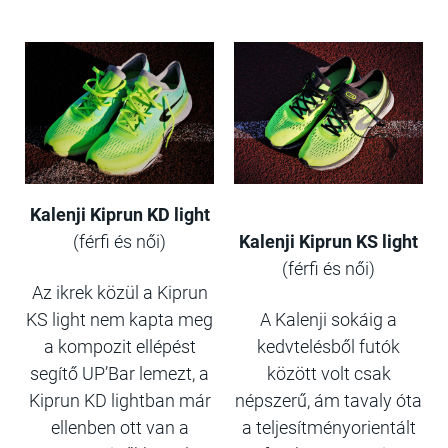
Kalenji Kiprun KD light
(férfi és női)
Kalenji Kiprun KS light
(férfi és női)
Az ikrek közül a Kiprun
KS light nem kapta meg
A Kalenji sokáig a
a kompozit ellépést
kedvtelésből futók
segítő UP’Bar lemezt, a
között volt csak
Kiprun KD lightban már
népszerű, ám tavaly óta
ellenben ott van a
a teljesítményorientált