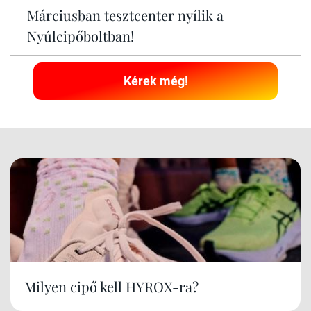
Márciusban tesztcenter nyílik a
Nyúlcipőboltban!
Kérek még!
Milyen cipő kell HYROX-ra?