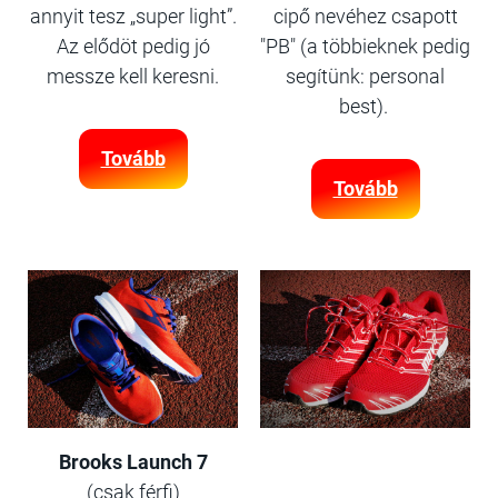
annyit tesz „super light”.
cipő nevéhez csapott
Az elődöt pedig jó
"PB" (a többieknek pedig
messze kell keresni.
segítünk: personal
best).
Tovább
Tovább
Brooks Launch 7
(csak férfi)