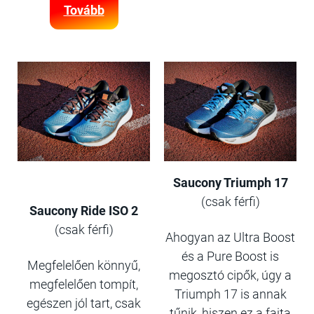
Tovább
Saucony Triumph 17
(csak férfi)
Saucony Ride ISO 2
(csak férfi)
Ahogyan az Ultra Boost
és a Pure Boost is
Megfelelően könnyű,
megosztó cipők, úgy a
megfelelően tompít,
Triumph 17 is annak
egészen jól tart, csak
tűnik, hiszen ez a fajta