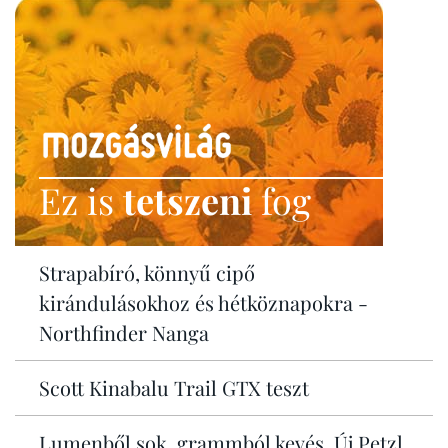
Ez is
tetszeni
fog
Strapabíró, könnyű cipő
kirándulásokhoz és hétköznapokra -
Northfinder Nanga
Scott Kinabalu Trail GTX teszt
Lumenből sok, grammból kevés. Új Petzl