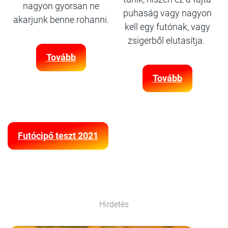
nagyon gyorsan ne
puhaság vagy nagyon
akarjunk benne rohanni.
kell egy futónak, vagy
zsigerből elutasítja.
Tovább
Tovább
Futócipő teszt 2021
Hirdetés