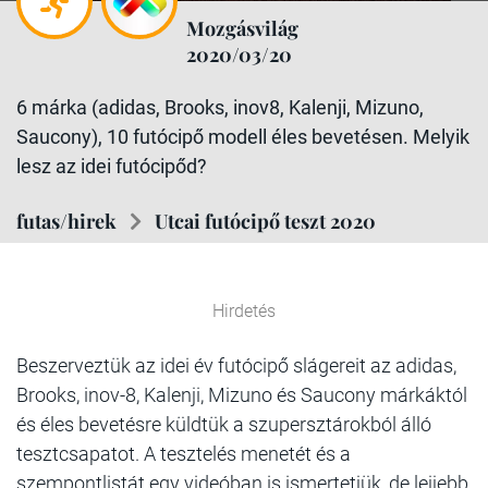
Mozgásvilág
2020/03/20
6 márka (adidas, Brooks, inov8, Kalenji, Mizuno,
Saucony), 10 futócipő modell éles bevetésen. Melyik
lesz az idei futócipőd?
futas/hirek
Utcai futócipő teszt 2020
Hirdetés
Beszerveztük az idei év futócipő slágereit az adidas,
Brooks, inov-8, Kalenji, Mizuno és Saucony márkáktól
és éles bevetésre küldtük a szupersztárokból álló
tesztcsapatot. A tesztelés menetét és a
szempontlistát egy videóban is ismertetjük, de lejjebb