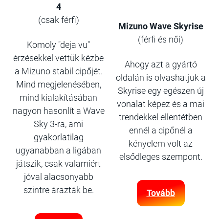
4
(csak férfi)
Mizuno Wave Skyrise
(férfi és női)
Komoly "deja vu"
érzésekkel vettük kézbe
Ahogy azt a gyártó
a Mizuno stabil cipőjét.
oldalán is olvashatjuk a
Mind megjelenésében,
Skyrise egy egészen új
mind kialakításában
vonalat képez és a mai
nagyon hasonlít a Wave
trendekkel ellentétben
Sky 3-ra, ami
ennél a cipőnél a
gyakorlatilag
kényelem volt az
ugyanabban a ligában
elsődleges szempont.
játszik, csak valamiért
jóval alacsonyabb
szintre árazták be.
Tovább