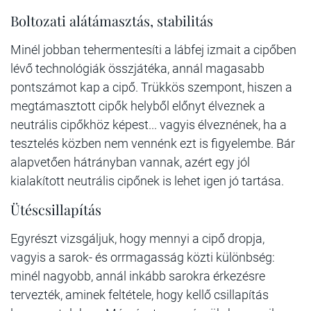
Boltozati alátámasztás, stabilitás
Minél jobban tehermentesíti a lábfej izmait a cipőben
lévő technológiák összjátéka, annál magasabb
pontszámot kap a cipő. Trükkös szempont, hiszen a
megtámasztott cipők helyből előnyt élveznek a
neutrális cipőkhöz képest... vagyis élveznének, ha a
tesztelés közben nem vennénk ezt is figyelembe. Bár
alapvetően hátrányban vannak, azért egy jól
kialakított neutrális cipőnek is lehet igen jó tartása.
Ütéscsillapítás
Egyrészt vizsgáljuk, hogy mennyi a cipő dropja,
vagyis a sarok- és orrmagasság közti különbség:
minél nagyobb, annál inkább sarokra érkezésre
tervezték, aminek feltétele, hogy kellő csillapítás