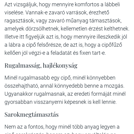
Azt vizsgáljuk, hogy mennyire komfortos a lábbeli
viselése. Vannak-e zavaró varrások, érezhető
ragasztások, vagy zavaró műanyag támasztások,
amelyek dörzsölhetnek, kellemetlen érzést kelthetnek.
Illetve itt figyeljük azt is, hogy mennyire illeszkedik jól
a lábra a cipő felsőrésze, de azt is, hogy a cipőfűző
kellően jól végzi-e a feladatát és fixen tart-e.
Rugalmasság, hajlékonyság
Minél rugalmasabb egy cipő, minél könnyebben
összehajtható, annál könnyedebb benne a mozgás.
Ugyanakkor rugalmasnak, az eredeti formáját minél
gyorsabban visszanyerni képesnek is kell lennie.
Sarokmegtámasztás
Nem az a fontos, hogy minél több anyag legyen a