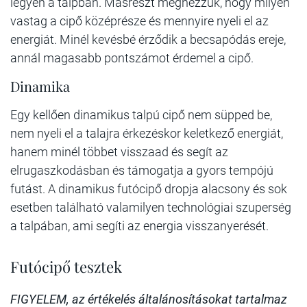
legyen a talpban. Másrészt megnézzük, hogy milyen
vastag a cipő középrésze és mennyire nyeli el az
energiát. Minél kevésbé érződik a becsapódás ereje,
annál magasabb pontszámot érdemel a cipő.
Dinamika
Egy kellően dinamikus talpú cipő nem süpped be,
nem nyeli el a talajra érkezéskor keletkező energiát,
hanem minél többet visszaad és segít az
elrugaszkodásban és támogatja a gyors tempójú
futást. A dinamikus futócipő dropja alacsony és sok
esetben található valamilyen technológiai szuperség
a talpában, ami segíti az energia visszanyerését.
Futócipő tesztek
FIGYELEM, az értékelés általánosításokat tartalmaz