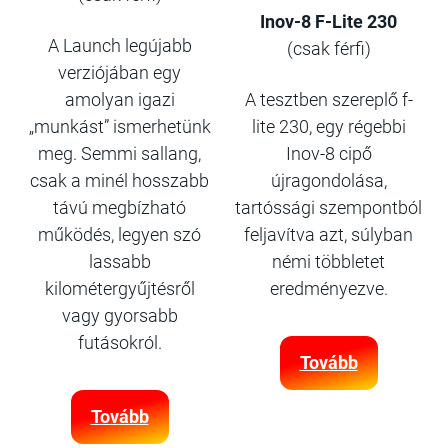
Inov-8 F-Lite 230
A Launch legújabb
(csak férfi)
verziójában egy
amolyan igazi
A tesztben szereplő f-
„munkást” ismerhetünk
lite 230, egy régebbi
meg. Semmi sallang,
Inov-8 cipő
csak a minél hosszabb
újragondolása,
távú megbízható
tartóssági szempontból
működés, legyen szó
feljavítva azt, súlyban
lassabb
némi többletet
kilométergyűjtésről
eredményezve.
vagy gyorsabb
futásokról.
Tovább
Tovább