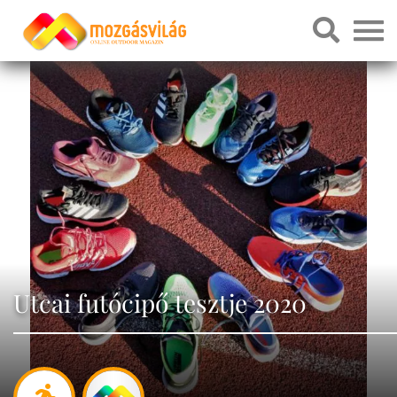
Utcai futócipő tesztje 2020