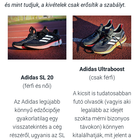
és mint tudjuk, a kivételek csak erősítik a szabályt.
Adidas Ultraboost
Adidas SL 20
(csak férfi)
(férfi és női)
A kicsit is tudatosabban
Az Adidas legújabb
futó olvasók (vagyis aki
könnyű edzőcipője
legalább az idejét
gyakorlatilag egy
szokta mérni bizonyos
visszatekintés a cég
távokon) könnyen
részéről, ugyanis az SL
kitalálhatják, mit jelent a