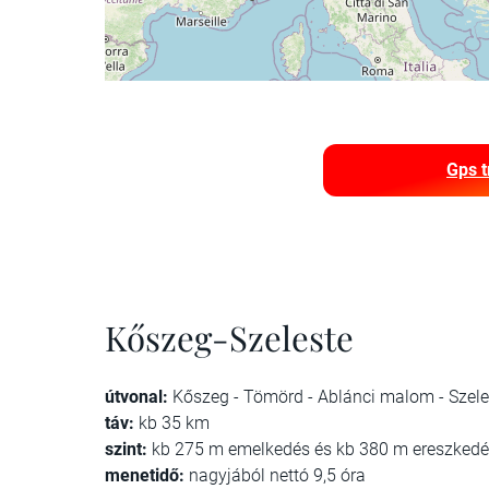
Gps t
Kőszeg-Szeleste
útvonal:
Kőszeg - Tömörd - Ablánci malom - Szele
táv:
kb 35 km
szint:
kb 275 m emelkedés és kb 380 m ereszked
menetidő:
nagyjából nettó 9,5 óra