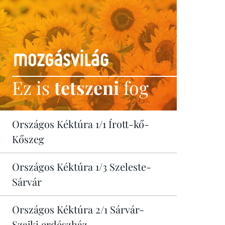
Ez is
tetszeni
fog
Országos Kéktúra 1/1 Írott-kő-
Kőszeg
Országos Kéktúra 1/3 Szeleste-
Sárvár
Országos Kéktúra 2/1 Sárvár-
Szajki erdészház