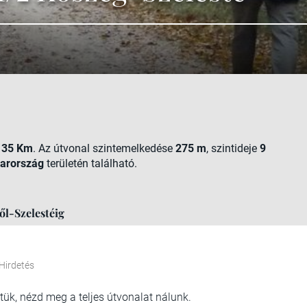
a
35 Km
. Az útvonal szintemelkedése
275 m
, szintideje
9
arország
területén található.
ől-Szelestéig
Hirdetés
ttük, nézd meg a teljes útvonalat nálunk.