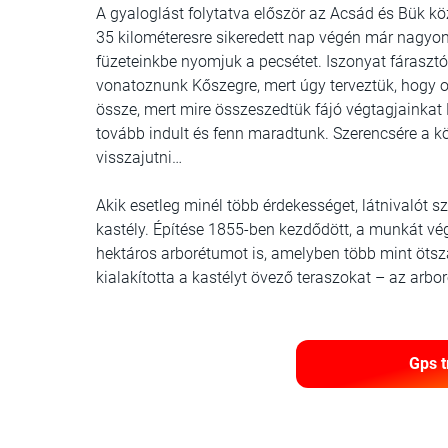
A gyaloglást folytatva először az Acsád és Bük kö
35 kilométeresre sikeredett nap végén már nagyon v
füzeteinkbe nyomjuk a pecsétet. Iszonyat fárasztó
vonatoznunk Kőszegre, mert úgy terveztük, hogy 
össze, mert mire összeszedtük fájó végtagjainkat
tovább indult és fenn maradtunk. Szerencsére a k
visszajutni…
Akik esetleg minél több érdekességet, látnivalót s
kastély. Építése 1855-ben kezdődött, a munkát végü
hektáros arborétumot is, amelyben több mint ötsz
kialakította a kastélyt övező teraszokat – az arbo
Gps t