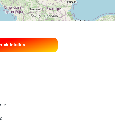
rack letöltés
ste
és