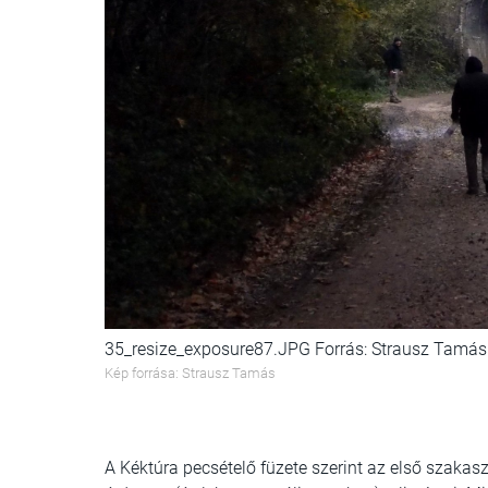
35_resize_exposure87.JPG Forrás: Strausz Tamás
Kép forrása: Strausz Tamás
A Kéktúra pecsételő füzete szerint az első szakasz 