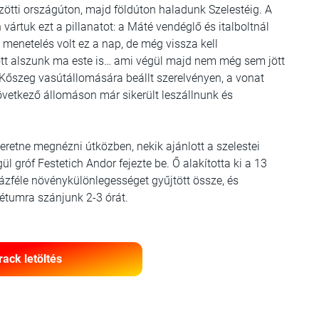
zötti országúton, majd földúton haladunk Szelestéig. A
ártuk ezt a pillanatot: a Máté vendéglő és italboltnál
 menetelés volt ez a nap, de még vissza kell
ott alszunk ma este is… ami végül majd nem még sem jött
 Kőszeg vasútállomására beállt szerelvényen, a vonat
övetkező állomáson már sikerült leszállnunk és
zeretne megnézni útközben, nekik ajánlott a szelestei
l gróf Festetich Andor fejezte be. Ő alakította ki a 13
ázféle növénykülönlegességet gyűjtött össze, és
rétumra szánjunk 2-3 órát.
rack letöltés