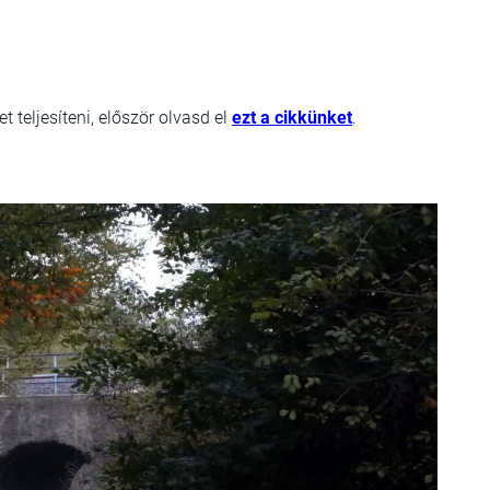
 teljesíteni, először olvasd el
ezt a cikkünket
.