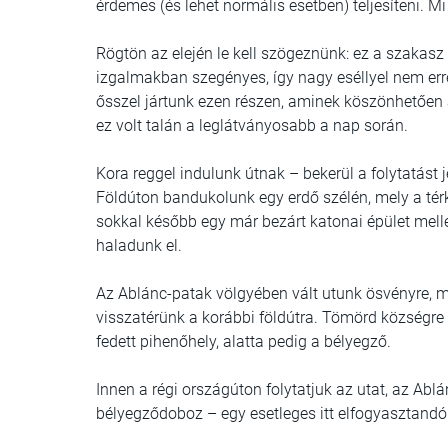
érdemes (és lehet normális esetben) teljesíteni. M
Rögtön az elején le kell szögeznünk: ez a szakas
izgalmakban szegényes, így nagy eséllyel nem erre
ősszel jártunk ezen részen, aminek köszönhetően 
ez volt talán a leglátványosabb a nap során.
Kora reggel indulunk útnak – bekerül a folytatást 
Földúton bandukolunk egy erdő szélén, mely a tér
sokkal később egy már bezárt katonai épület melle
haladunk el.
Az Ablánc-patak völgyében vált utunk ösvényre, me
visszatérünk a korábbi földútra. Tömörd községre 
fedett pihenőhely, alatta pedig a bélyegző.
Innen a régi országúton folytatjuk az utat, az Ab
bélyegződoboz – egy esetleges itt elfogyasztandó