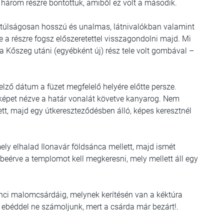
i három részre bontottuk, amiből ez volt a második.
z túlságosan hosszú és unalmas, látnivalókban valamint
 a részre fogsz előszeretettel visszagondolni majd. Mi
a Kőszeg utáni (egyébként új) rész tele volt gombával –
jelző dátum a füzet megfelelő helyére előtte persze.
képet nézve a határ vonalát követve kanyarog. Nem
tt, majd egy útkereszteződésben álló, képes keresztnél
ly elhalad Ilonavár földsánca mellett, majd ismét
beérve a templomot kell megkeresni, mely mellett áll egy
lánci malomcsárdáig, melynek kerítésén van a kéktúra
 ebéddel ne számoljunk, mert a csárda már bezárt!.