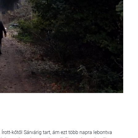
Írott-kőtől Sárvárig tart, ám ezt több napra lebontva