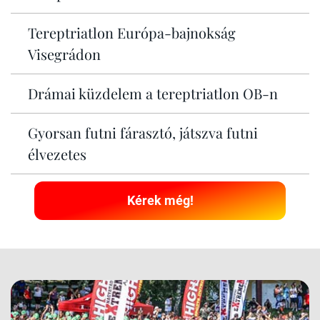
Tereptriatlon Európa-bajnokság
Visegrádon
Drámai küzdelem a tereptriatlon OB-n
Gyorsan futni fárasztó, játszva futni
élvezetes
Kérek még!