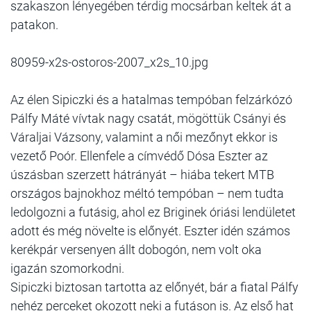
szakaszon lényegében térdig mocsárban keltek át a
patakon.
80959-x2s-ostoros-2007_x2s_10.jpg
Az élen Sipiczki és a hatalmas tempóban felzárkózó
Pálfy Máté vívtak nagy csatát, mögöttük Csányi és
Váraljai Vázsony, valamint a női mezőnyt ekkor is
vezető Poór. Ellenfele a címvédő Dósa Eszter az
úszásban szerzett hátrányát – hiába tekert MTB
országos bajnokhoz méltó tempóban – nem tudta
ledolgozni a futásig, ahol ez Briginek óriási lendületet
adott és még növelte is előnyét. Eszter idén számos
kerékpár versenyen állt dobogón, nem volt oka
igazán szomorkodni.
Sipiczki biztosan tartotta az előnyét, bár a fiatal Pálfy
nehéz perceket okozott neki a futáson is. Az első hat