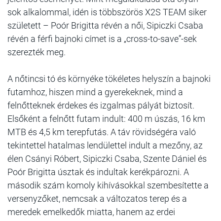
sok alkalommal, idén is többszörös X2S TEAM siker
született – Poór Brigitta révén a női, Sipiczki Csaba
révén a férfi bajnoki címet is a „cross-to-save”-sek
szerezték meg.
A nőtincsi tó és környéke tökéletes helyszín a bajnoki
futamhoz, hiszen mind a gyerekeknek, mind a
felnőtteknek érdekes és izgalmas pályát biztosít.
Elsőként a felnőtt futam indult: 400 m úszás, 16 km
MTB és 4,5 km terepfutás. A táv rövidségéra való
tekintettel hatalmas lendülettel indult a mezőny, az
élen Csányi Róbert, Sipiczki Csaba, Szente Dániel és
Poór Brigitta úsztak és indultak kerékpározni. A
második szám komoly kihívásokkal szembesítette a
versenyzőket, nemcsak a változatos terep és a
meredek emelkedők miatta, hanem az erdei