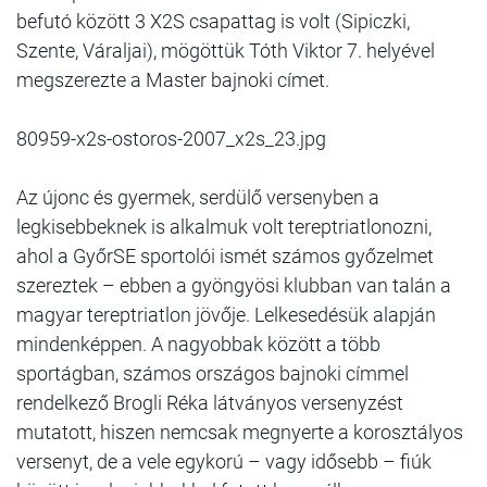
befutó között 3 X2S csapattag is volt (Sipiczki,
Szente, Váraljai), mögöttük Tóth Viktor 7. helyével
megszerezte a Master bajnoki címet.
80959-x2s-ostoros-2007_x2s_23.jpg
Az újonc és gyermek, serdülő versenyben a
legkisebbeknek is alkalmuk volt tereptriatlonozni,
ahol a GyőrSE sportolói ismét számos győzelmet
szereztek – ebben a gyöngyösi klubban van talán a
magyar tereptriatlon jövője. Lelkesedésük alapján
mindenképpen. A nagyobbak között a több
sportágban, számos országos bajnoki címmel
rendelkező Brogli Réka látványos versenyzést
mutatott, hiszen nemcsak megnyerte a korosztályos
versenyt, de a vele egykorú – vagy idősebb – fiúk