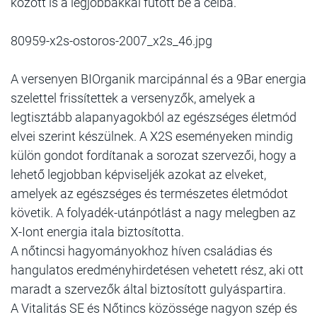
között is a legjobbakkal futott be a célba.
80959-x2s-ostoros-2007_x2s_46.jpg
A versenyen BIOrganik marcipánnal és a 9Bar energia
szelettel frissítettek a versenyzők, amelyek a
legtisztább alapanyagokból az egészséges életmód
elvei szerint készülnek. A X2S eseményeken mindig
külön gondot fordítanak a sorozat szervezői, hogy a
lehető legjobban képviseljék azokat az elveket,
amelyek az egészséges és természetes életmódot
követik. A folyadék-utánpótlást a nagy melegben az
X-Iont energia itala biztosította.
A nőtincsi hagyományokhoz híven családias és
hangulatos eredményhirdetésen vehetett rész, aki ott
maradt a szervezők által biztosított gulyáspartira.
A Vitalitás SE és Nőtincs közössége nagyon szép és