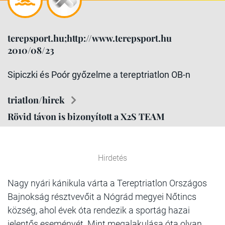
terepsport.hu;http://www.terepsport.hu
2010/08/23
Sipiczki és Poór győzelme a tereptriatlon OB-n
triatlon/hirek
Rövid távon is bizonyított a X2S TEAM
Hirdetés
Nagy nyári kánikula várta a Tereptriatlon Országos
Bajnokság résztvevőit a Nógrád megyei Nőtincs
község, ahol évek óta rendezik a sportág hazai
jelentős eseményét. Mint megalakulása óta olyan