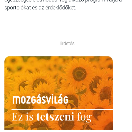
sportolókat és az érdeklődőket.
Hirdetés
Ez is
tetszeni
fog