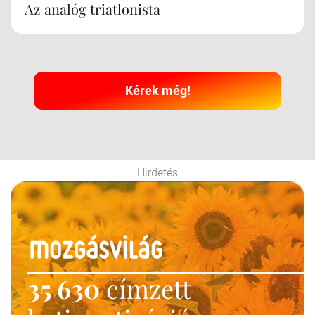
Az analóg triatlonista
Kérek még!
Hirdetés
35 630
címzett