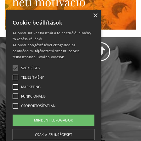
heti motiváció
Ne maradj le!
×
Cookie beállítások
Az oldal sütiket használ a felhasználói élmény
fokozása céljából.
Az oldal böngészésével elfogadod az
adatvédelmi tájékoztató szerinti cookie
felhasználást.
Tovább olvasok
SZÜKSÉGES
Adatvédelem
TELJESÍTMÉNY
MARKETING
Állásajánlatok
FUNKCIONÁLIS
Impresszum-kapcsolat
CSOPORTOSÍTATLAN
Jogi nyilatkozat
MINDENT ELFOGADOK
Rólunk
CSAK A SZÜKSÉGESET