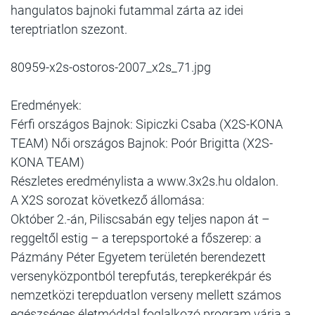
hangulatos bajnoki futammal zárta az idei
tereptriatlon szezont.
80959-x2s-ostoros-2007_x2s_71.jpg
Eredmények:
Férfi országos Bajnok: Sipiczki Csaba (X2S-KONA
TEAM) Női országos Bajnok: Poór Brigitta (X2S-
KONA TEAM)
Részletes eredménylista a www.3x2s.hu oldalon.
A X2S sorozat következő állomása:
Október 2.-án, Piliscsabán egy teljes napon át –
reggeltől estig – a terepsportoké a főszerep: a
Pázmány Péter Egyetem területén berendezett
versenyközpontból terepfutás, terepkerékpár és
nemzetközi terepduatlon verseny mellett számos
egészséges életmóddal foglalkozó program várja a