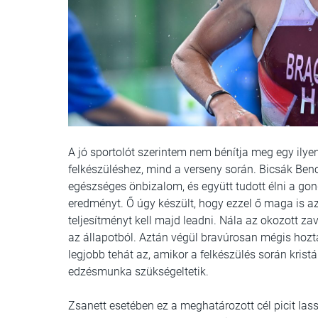
A jó sportolót szerintem nem bénítja meg egy ilyen 
felkészüléshez, mind a verseny során. Bicsák Benc
egészséges önbizalom, és együtt tudott élni a go
eredményt. Ő úgy készült, hogy ezzel ő maga is az
teljesítményt kell majd leadni. Nála az okozott za
az állapotból. Aztán végül bravúrosan mégis hozta
legjobb tehát az, amikor a felkészülés során krist
edzésmunka szükségeltetik.
Zsanett esetében ez a meghatározott cél picit las