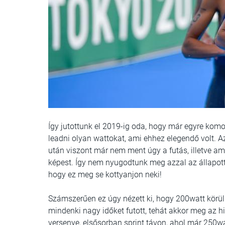
Így jutottunk el 2019-ig oda, hogy már egyre komol
leadni olyan wattokat, ami ehhez elegendő volt. Az
után viszont már nem ment úgy a futás, illetve ami
képest. Így nem nyugodtunk meg azzal az állapott
hogy ez meg se kottyanjon neki!
Számszerűen ez úgy nézett ki, hogy 200watt körüli 
mindenki nagy időket futott, tehát akkor meg az hi
versenye, elsősorban sprint távon, ahol már 250wa