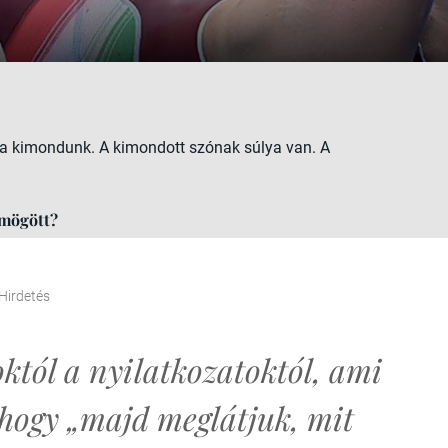
ha kimondunk. A kimondott szónak súlya van. A
i mögött?
Hirdetés
któl a nyilatkozatoktól, ami
 hogy „majd meglátjuk, mit