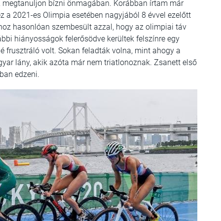
ne, megtanuljon bízni önmagában. Korábban írtam már
 ez a 2021-es Olimpia esetében nagyjából 8 évvel ezelőtt
hoz hasonlóan szembesült azzal, hogy az olimpiai táv
ábbi hiányosságok felerősödve kerültek felszínre egy
gé frusztráló volt. Sokan feladták volna, mint ahogy a
yar lány, akik azóta már nem triatlonoznak. Zsanett első
ban edzeni.