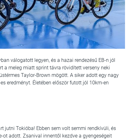
yban válogatott legyen, és a hazai rendezésű EB-n jól
t a meleg miatt sprint távra rövidített verseny neki
ezüstérmes Taylor-Brown mögött. A siker adott egy nagy
-es eredményt. Életében először futott jól 10km-en
rt jutni Tokióba! Ebben sem volt semmi rendkívüli, és
-ot adott. Zsanival innentől kezdve a gyengeségeit