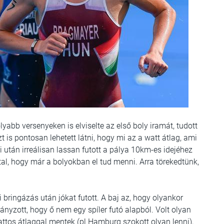
yabb versenyeken is elviselte az első boly iramát, tudott
t is pontosan lehetett látni, hogy mi az a watt átlag, ami
 után irreálisan lassan futott a pálya 10km-es idejéhez
al, hogy már a bolyokban el tud menni. Arra törekedtünk,
bringázás után jókat futott. A baj az, hogy olyankor
ányzott, hogy ő nem egy spíler futó alapból. Volt olyan
ttos átlaggal mentek (pl Hamburg szokott olyan lenni),