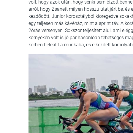
volt, hogy azok után, hogy senki sem bízott ben
arról, hogy Zsanett milyen hosszú utat járt be, és
kezdődött. Junior korosztályból kiöregedve sokak
egy teljesen más kávéház, mint a sprint táv. A kor
2órás versenyen. Sokszor teljesített alul, ami elég
környékén volt is jó pár hasonlóan tehetséges mag
körben beleállt a munkába, és elkezdett komolyab