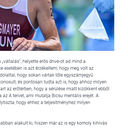
„vállalás”, helyette erős drive-ot ad mind a
e esetében is azt érzékeltem, hogy meg volt az
ndolattal, hogy sokan vártak tőle egyszámjegyű
onosult, és pontosan tudta azt is, hogy ahhoz milyen
vart az erőtérben, hogy a sérülése miatt kizökkent ebből
 az A tervet, ami mutatja Bicsu mentális erejét. A
álytiszta, hogy ehhez a teljesítményhez milyen
sabban alakult ki, hiszen már az is egy komoly kihívás