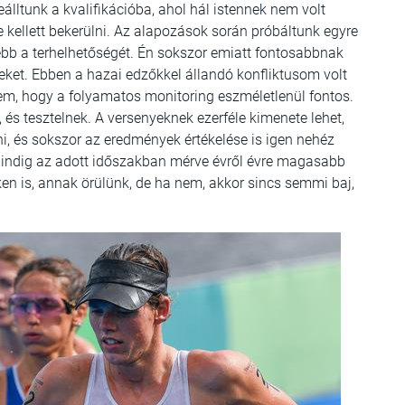
eálltunk a kvalifikációba, ahol hál istennek nem volt
 kellett bekerülni. Az alapozások során próbáltunk egyre
ebb a terhelhetőségét. Én sokszor emiatt fontosabbnak
yeket. Ebben a hazai edzőkkel állandó konfliktusom volt
em, hogy a folyamatos monitoring eszméletlenül fontos.
 és tesztelnek. A versenyeknek ezerféle kimenete lehet,
, és sokszor az eredmények értékelése is igen nehéz
 mindig az adott időszakban mérve évről évre magasabb
eken is, annak örülünk, de ha nem, akkor sincs semmi baj,