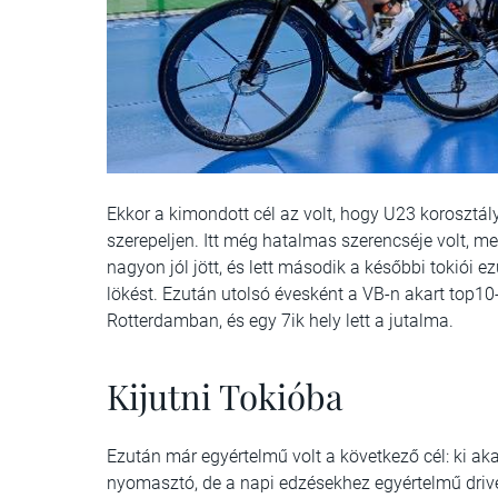
Ekkor a kimondott cél az volt, hogy U23 korosztál
szerepeljen. Itt még hatalmas szerencséje volt, mer
nagyon jól jött, és lett második a későbbi tokiói 
lökést. Ezután utolsó évesként a VB-n akart top10
Rotterdamban, és egy 7ik hely lett a jutalma.
Kijutni Tokióba
Ezután már egyértelmű volt a következő cél: ki aka
nyomasztó, de a napi edzésekhez egyértelmű drive