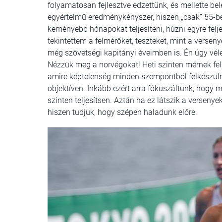
folyamatosan fejlesztve edzettünk, és mellette bel
egyértelmű eredménykényszer, hiszen „csak” 55-be
keményebb hónapokat teljesíteni, húzni egyre felj
tekintettem a felmérőket, teszteket, mint a versen
még szövetségi kapitányi éveimben is. Én úgy vél
Nézzük meg a norvégokat! Heti szinten mérnek fel,
amire képtelenség minden szempontból felkészülni
objektíven. Inkább ezért arra fókuszáltunk, hogy
szinten teljesítsen. Aztán ha ez látszik a verseny
hiszen tudjuk, hogy szépen haladunk előre.