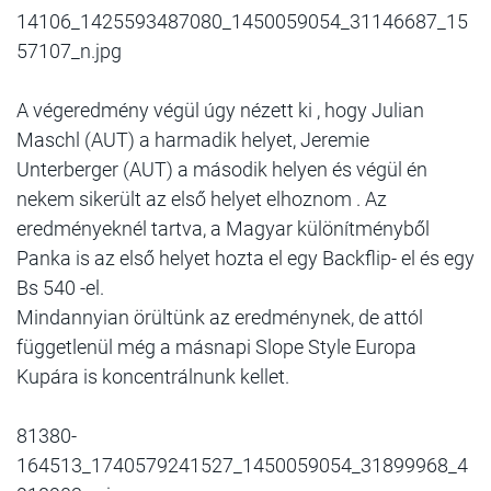
14106_1425593487080_1450059054_31146687_15
57107_n.jpg
A végeredmény végül úgy nézett ki , hogy Julian
Maschl (AUT) a harmadik helyet, Jeremie
Unterberger (AUT) a második helyen és végül én
nekem sikerült az első helyet elhoznom . Az
eredményeknél tartva, a Magyar különítményből
Panka is az első helyet hozta el egy Backflip- el és egy
Bs 540 -el.
Mindannyian örültünk az eredménynek, de attól
függetlenül még a másnapi Slope Style Europa
Kupára is koncentrálnunk kellet.
81380-
164513_1740579241527_1450059054_31899968_4