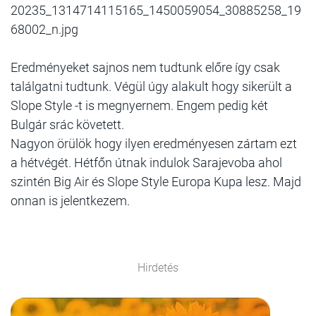
20235_1314714115165_1450059054_30885258_19
68002_n.jpg
Eredményeket sajnos nem tudtunk előre így csak
találgatni tudtunk. Végül úgy alakult hogy sikerült a
Slope Style -t is megnyernem. Engem pedig két
Bulgár srác követett.
Nagyon örülök hogy ilyen eredményesen zártam ezt
a hétvégét. Hétfőn útnak indulok Sarajevoba ahol
szintén Big Air és Slope Style Europa Kupa lesz. Majd
onnan is jelentkezem.
Hirdetés