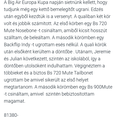
A Big Air Europa Kupa napján sietnünk kellett, hogy
tudjunk még egy kettő bemelegítőt ugrani. Edzés
után egyből kezdtük is a versenyt. A qualiban két kör
volt és jobbik számított. Az első körben egy Bs 720
Mute Nosebone -t csináltam, amiből kicsit hosszút
szálltam, de beleáltam. A második körömben egy
Backflip Indy -t ugrottam esés nélkül. A quali körök
után elsőként kerültem a döntőbe . Utánam, Jeremie
és Julian következett, szintén az iskolából, így a
döntőben utolsóként indulhattam. Végignéztem a
többieket és a biztos Bs 720 Mute Tailbonet
ugrottam be amivel sikerült az első helyet
megtartanom. A második körömben egy Bs 900Mute
-t csináltam, amivel szintén bebiztosítottam
magamat.
81380-