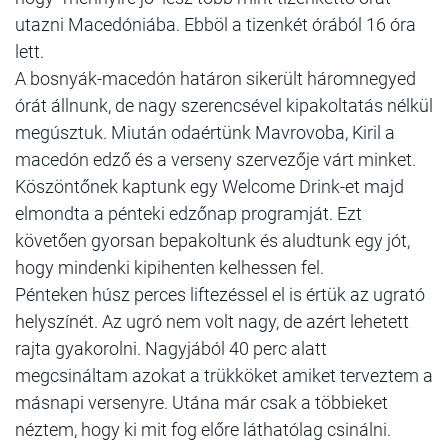
utazni Macedóniába. Ebböl a tizenkét órából 16 óra
lett.
A bosnyák-macedón határon sikerült háromnegyed
órát állnunk, de nagy szerencsével kipakoltatás nélkül
megúsztuk. Miután odaértünk Mavrovoba, Kiril a
macedón edző és a verseny szervezője várt minket.
Köszöntőnek kaptunk egy Welcome Drink-et majd
elmondta a pénteki edzőnap programját. Ezt
követően gyorsan bepakoltunk és aludtunk egy jót,
hogy mindenki kipihenten kelhessen fel.
Pénteken húsz perces liftezéssel el is értük az ugrató
helyszínét. Az ugró nem volt nagy, de azért lehetett
rajta gyakorolni. Nagyjából 40 perc alatt
megcsináltam azokat a trükköket amiket terveztem a
másnapi versenyre. Utána már csak a többieket
néztem, hogy ki mit fog előre láthatólag csinálni.