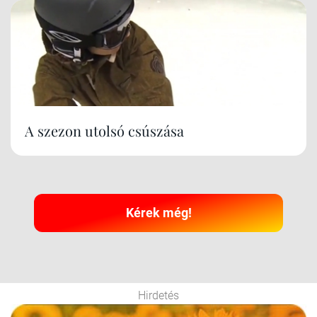
A szezon utolsó csúszása
Kérek még!
Hirdetés