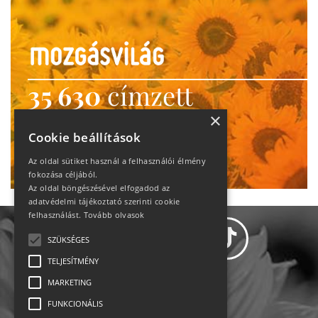
35 630
címzett
heti motiváció
×
Cookie beállítások
Ne maradj le!
Az oldal sütiket használ a felhasználói élmény
fokozása céljából.
Az oldal böngészésével elfogadod az
adatvédelmi tájékoztató szerinti cookie
felhasználást.
Tovább olvasok
SZÜKSÉGES
TELJESÍTMÉNY
MARKETING
Adatvédelem
FUNKCIONÁLIS