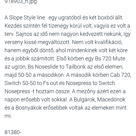
918903_n.jpg
A Slope Style line egy ugratóból és két boxból állt.
Kezdés színtén fél tízenegy körül volt, vagyis ez volt a
terv. Sajnos az idő nem nagyon kedvezett nekünk, így
verseny kissé megváltozott. Nem volt kvalifikáció,
hanem egyből döntő, ahol mindenkinek volt két köre
és a jobbik számított. Első körben egy Bs 720 Mute
az ugrón, Bs Noseslide to Tailbonk az első elemen,
majd 50-50 a másodikon. A második körben Cab 720,
Switch 50-50 to Fs out és Nosepress to Switch
Nosepress -t hoztam össze. A mezőny azért ezen a
napon erősebb volt sokkal. A Bulgárok, Macedónok
és a Bosnyákok erősebbek voltak az elemeken mint
mi.
81380-