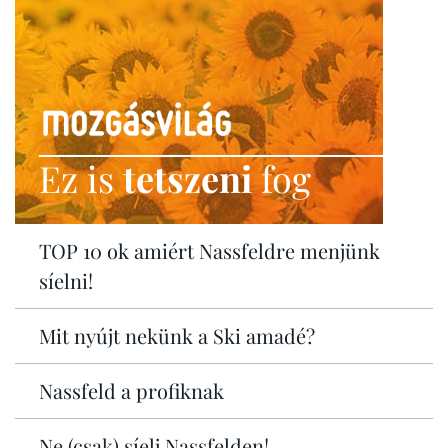
Ez is
tetszeni
fog
TOP 10 ok amiért Nassfeldre menjünk
síelni!
Mit nyújt nekünk a Ski amadé?
Nassfeld a profiknak
Ne (csak) síelj Nassfelden!