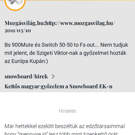
Mozgásvilág.hu;http://www.mozgasvilag.hu/
2011/03/10
Bs 900Mute és Switch 50-50 to Fs out... Nem tudjuk
mit jelent, de Szigeti Viktor-nak a győzelmet hozták
az Európa Kupán:)
snowboard/hirek
Kettős magyar győzelem a Snowboard EK-n
Hirdetés
Már hettekkel ezelött beszéltük az edzőtársaimmal
hogy “mennyire jó” lesz több mint tizenkettő órát