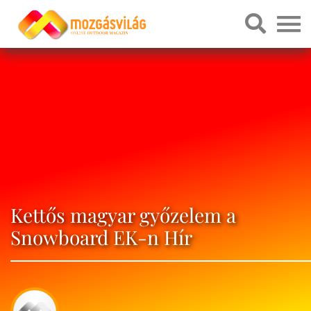
Kettős magyar győzelem a
Snowboard EK-n Hír