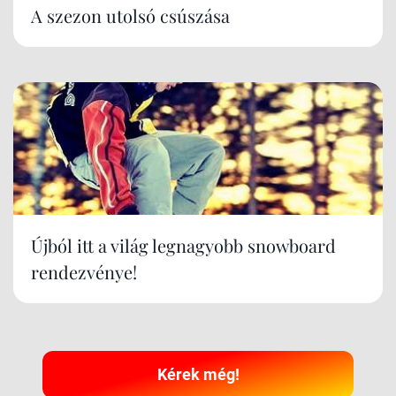
A szezon utolsó csúszása
Újból itt a világ legnagyobb snowboard
rendezvénye!
Kérek még!