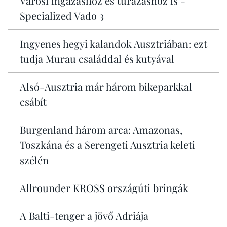
Városi ingázáshoz és túrázáshoz is -
Specialized Vado 3
Ingyenes hegyi kalandok Ausztriában: ezt
tudja Murau családdal és kutyával
Alsó-Ausztria már három bikeparkkal
csábít
Burgenland három arca: Amazonas,
Toszkána és a Serengeti Ausztria keleti
szélén
Allrounder KROSS országúti bringák
A Balti-tenger a jövő Adriája