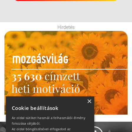
Hirdetés
35 630
címzett
heti motiváció
Ne maradj le!
×
Cookie beállítások
Az oldal sütiket használ a felhasználói élmény
fokozása céljából.
Az oldal böngészésével elfogadod az