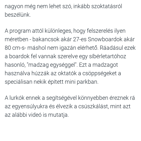
nagyon még nem lehet szó, inkább szoktatásról
beszélünk.
A program attól különleges, hogy felszerelés ilyen
méretben - bakancsok akár 27-es Snowboardok akár
80 cm-s- máshol nem igazán elérhető. Ráadásul ezek
a boardok fel vannak szerelve egy síbérletartóhoz
hasonló, "madzag egységgel". Ezt a madzagot
használva húzzák az oktatók a csöppségeket a
speciálisan nekik épített mini parkban.
A lurkók ennek a segítségével könnyebben éreznek rá
az egyensúlyukra és élvezik a csúszkálást, mint azt
az alábbi videó is mutatja.