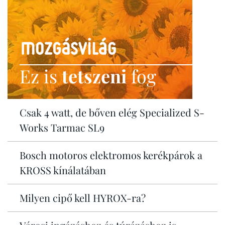
Ez is
tetszeni
fog
Csak 4 watt, de bőven elég Specialized S-
Works Tarmac SL9
Bosch motoros elektromos kerékpárok a
KROSS kínálatában
Milyen cipő kell HYROX-ra?