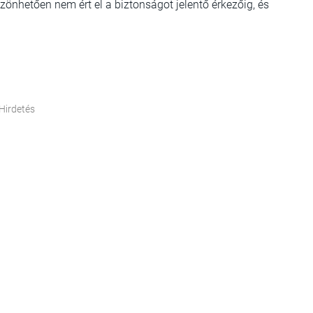
zönhetően nem ért el a biztonságot jelentő érkezőig, és
Hirdetés