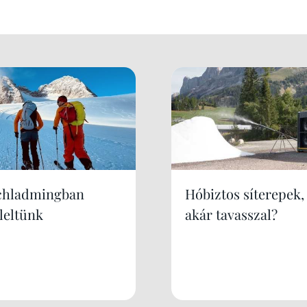
chladmingban
Hóbiztos síterepek,
leltünk
akár tavasszal?