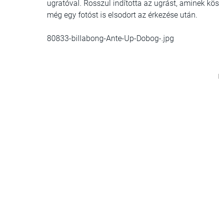
ugratóval. Rosszul indította az ugrást, aminek kös
még egy fotóst is elsodort az érkezése után.
80833-billabong-Ante-Up-Dobog-.jpg