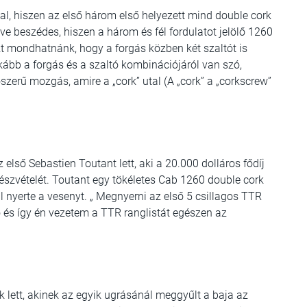
al, hiszen az első három első helyezett mind double cork
ve beszédes, hiszen a három és fél fordulatot jelölő 1260
azt mondhatnánk, hogy a forgás közben két szaltót is
nkább a forgás és a szaltó kombinációjáról van szó,
erű mozgás, amire a „cork” utal (A „cork” a „corkscrew”
 első Sebastien Toutant lett, aki a 20.000 dolláros fődíj
 részvételét. Toutant egy tökéletes Cab 1260 double cork
al nyerte a vesenyt. „ Megnyerni az első 5 csillagos TTR
ő és így én vezetem a TTR ranglistát egészen az
k lett, akinek az egyik ugrásánál meggyűlt a baja az