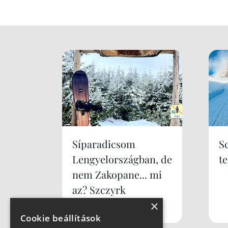
Síparadicsom
S
Lengyelországban, de
te
nem Zakopane... mi
az? Szczyrk
×
Mountain Resort
Cookie beállítások