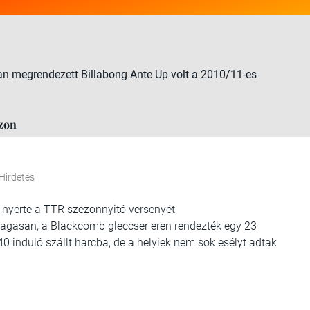
n megrendezett Billabong Ante Up volt a 2010/11-es
zon
Hirdetés
 nyerte a TTR szezonnyitó versenyét
magasan, a Blackcomb gleccser eren rendezték egy 23
0 induló szállt harcba, de a helyiek nem sok esélyt adtak