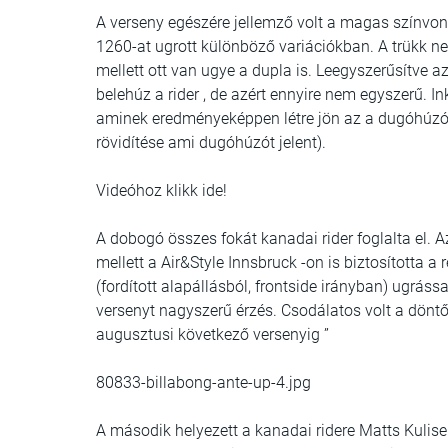
A verseny egészére jellemző volt a magas színvon
1260-at ugrott különböző variációkban. A trükk ne
mellett ott van ugye a dupla is. Leegyszerűsítve 
belehúz a rider , de azért ennyire nem egyszerű. I
aminek eredményeképpen létre jön az a dugóhúzósz
rövidítése ami dugóhúzót jelent).
Videóhoz klikk ide!
A dobogó összes fokát kanadai rider foglalta el. Az
mellett a Air&Style Innsbruck -on is biztosította a
(fordított alapállásból, frontside irányban) ugráss
versenyt nagyszerű érzés. Csodálatos volt a dönt
augusztusi következő versenyig ”
80833-billabong-ante-up-4.jpg
A második helyezett a kanadai ridere Matts Kulise