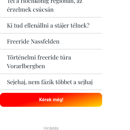
Tél a Hochkönig régióban, az
érzelmek csúcsán
Ki tud ellenállni a stájer télnek?
Freeride Nassfelden
Történelmi freeride túra
Vorarlbergben
Sejehaj, nem fázik többet a sejhaj
Kérek még!
Hirdetés