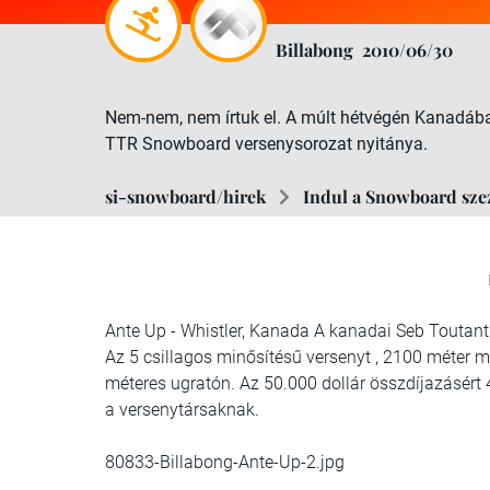
Billabong
2010/06/30
Nem-nem, nem írtuk el. A múlt hétvégén Kanadába
TTR Snowboard versenysorozat nyitánya.
si-snowboard/hirek
Indul a Snowboard sze
Ante Up - Whistler, Kanada A kanadai Seb Toutant
Az 5 csillagos minősítésű versenyt , 2100 méter 
méteres ugratón. Az 50.000 dollár összdíjazásért 4
a versenytársaknak.
80833-Billabong-Ante-Up-2.jpg