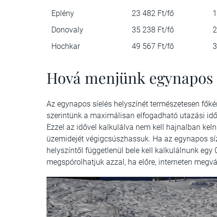
Eplény
23 482 Ft/fő
1
Donovaly
35 238 Ft/fő
2
Hochkar
49 567 Ft/fő
3
Hová menjünk egynapos s
Az egynapos síelés helyszínét természetesen főké
szerintünk a maximálisan elfogadható utazási idő 
Ezzel az idővel kalkulálva nem kell hajnalban keln
üzemidejét végigcsúszhassuk. Ha az egynapos sízé
helyszíntől függetlenül bele kell kalkulálnunk egy 0
megspórolhatjuk azzal, ha előre, interneten megvá