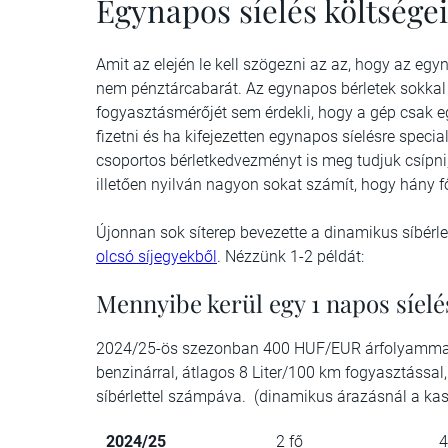
Egynapos síelés költségei
Amit az elején le kell szögezni az az, hogy az eg
nem pénztárcabarát. Az egynapos bérletek sokkal
fogyasztásmérőjét sem érdekli, hogy a gép csak egy
fizetni és ha kifejezetten egynapos síelésre spec
csoportos bérletkedvezményt is meg tudjuk csípni,
illetően nyilván nagyon sokat számít, hogy hány f
Újonnan sok síterep bevezette a dinamikus síbérle
olcsó síjegyekből
. Nézzünk 1-2 példát:
Mennyibe kerül egy 1 napos síelé
2024/25-ös szezonban 400 HUF/EUR árfolyammal, b
benzinárral, átlagos 8 Liter/100 km fogyasztássa
síbérlettel számpáva. (dinamikus árazásnál a kas
2024/25
2 fő
4