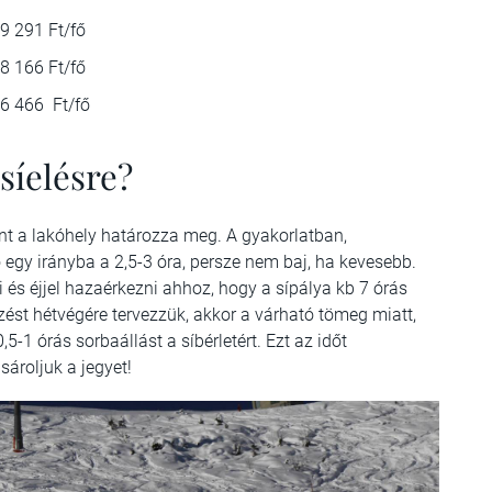
9 291 Ft/fő
8 166 Ft/fő
6 466 Ft/fő
íelésre?
nt a lakóhely határozza meg. A gyakorlatban,
egy irányba a 2,5-3 óra, persze nem baj, ha kevesebb.
i és éjjel hazaérkezni ahhoz, hogy a sípálya kb 7 órás
st hétvégére tervezzük, akkor a várható tömeg miatt,
,5-1 órás sorbaállást a síbérletért. Ezt az időt
sároljuk a jegyet!