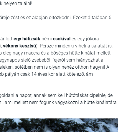
 helyen találni!
őrejelzést és ez alapján öltözködni. Ezeket általában 6
jánlott
egy hátizsák
némi
csokival
és egy jókora
i, vékony kesztyű
). Persze mindenki viheti a sajátját is,
ás elég nagy macera és a bőséges hütte kínálat mellett
egynapos síelő zsebéből, fejéről sem hiányozhat a
eleken, sötétben nem is olyan nehéz otthon hagyni! A
b pályán csak 14 éves kor alatt kötelező, ám
goldani a napot, annak sem kell hűtőtáskát cipelnie, de
, ami mellett nem fogunk vágyakozni a hütte kínálatára