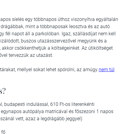
ynapos síelés egy többnapos úthoz viszonyítva egyáltalán
 drágábbak, mint a többnaposak leosztva és az autó
 fél napot áll a parkolóban. Igaz, szállásdíjat nem kell
ializálódott, buszos utazásszervezővel megyünk és a
 akkor csökkenthetjük a költségeinket. Az útiköltséget
ővel tervezzük az utazást.
tárakat, mellyel sokat lehet spórolni, az amúgy
nem túl
s?
udapesti indulással, 610 Ft-os literenkénti
l, egynapos autópálya matricával és főszezoni 1 napos
szánál vett, azaz a legdrágább jeggyel)
 fő