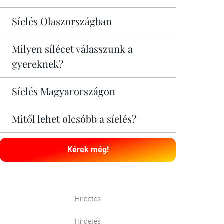
Síelés Olaszországban
Milyen sílécet válasszunk a
gyereknek?
Síelés Magyarországon
Mitől lehet olcsóbb a síelés?
Kérek még!
Hirdetés
Hirdetés