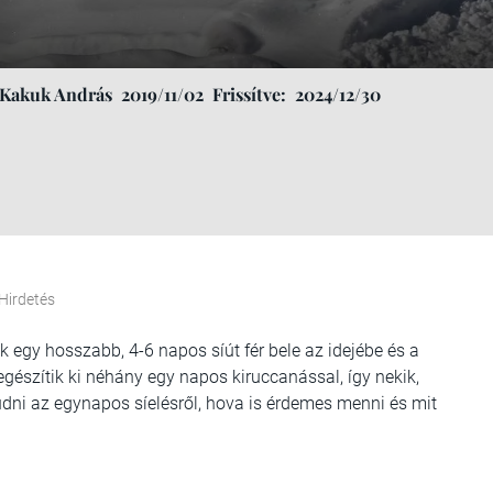
 Kakuk András
2019/11/02
Frissítve:
2024/12/30
Hirdetés
egy hosszabb, 4-6 napos síút fér bele az idejébe és a
gészítik ki néhány egy napos kiruccanással, így nekik,
udni az egynapos síelésről, hova is érdemes menni és mit