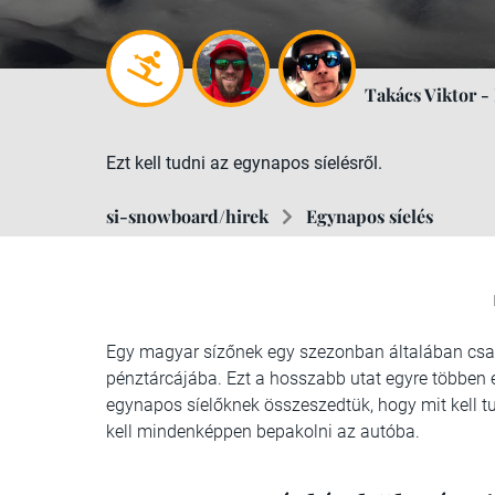
Takács Viktor -
Ezt kell tudni az egynapos síelésről.
si-snowboard/hirek
Egynapos síelés
Egy magyar sízőnek egy szezonban általában csak 
pénztárcájába. Ezt a hosszabb utat egyre többen e
egynapos síelőknek összeszedtük, hogy mit kell t
kell mindenképpen bepakolni az autóba.