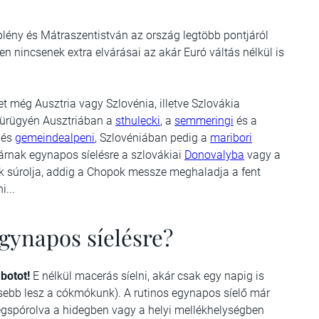
Eplény és Mátraszentistván az ország legtöbb pontjáról
n nincsenek extra elvárásai az akár Euró váltás nélkül is
t még Ausztria vagy Szlovénia, illetve Szlovákia
s ürügyén Ausztriában a
sthulecki
, a
semmeringi
és a
és
gemeindealpeni
, Szlovéniában pedig a
maribori
járnak egynapos síelésre a szlovákiai
Donovalyba
vagy a
 súrolja, addig a Chopok messze meghaladja a fent
i...
gynapos síelésre?
botot!
E nélkül macerás síelni, akár csak egy napig is
vesebb lesz a cókmókunk). A rutinos egynapos síelő már
gspórolva a hidegben vagy a helyi mellékhelységben