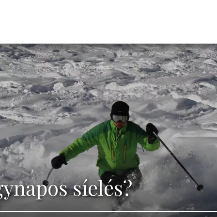
gynapos síelés?