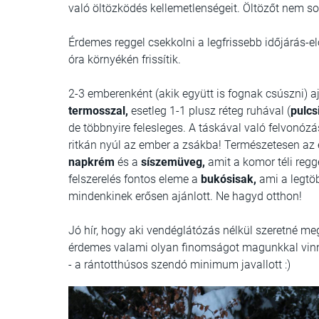
való öltözködés kellemetlenségeit. Öltözőt nem sok
Érdemes reggel csekkolni a legfrissebb időjárás-el
óra környékén frissítik.
2-3 emberenként (akik együtt is fognak csúszni) a
termosszal,
esetleg 1-1 plusz réteg ruhával (
pulcs
de többnyire felesleges. A táskával való felvonóz
ritkán nyúl az ember a zsákba! Természetesen az 
napkrém
és a
síszemüveg,
amit a komor téli regg
felszerelés fontos eleme a
bukósisak,
ami a legtöb
mindenkinek erősen ajánlott. Ne hagyd otthon!
Jó hír, hogy aki vendéglátózás nélkül szeretné me
érdemes valami olyan finomságot magunkkal vinni
- a rántotthúsos szendó minimum javallott :)