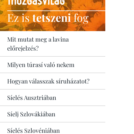
Ez is
tetszeni
fog
Mit mutat meg a lavina
előrejelzés?
Milyen túrasí való nekem
Hogyan válasszak síruházatot?
Síelés Ausztriában
Síelj Szlovákiában
Síelés Szlovéniában