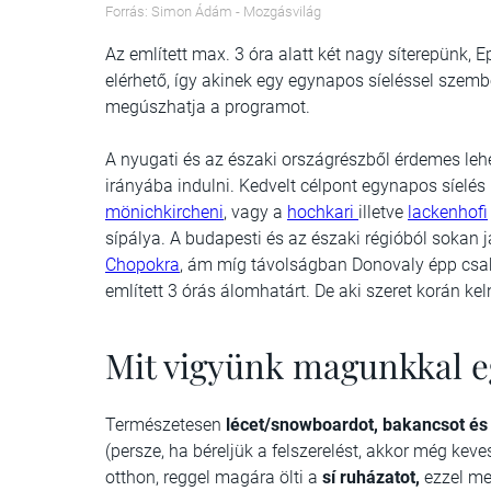
Forrás: Simon Ádám - Mozgásvilág
Az említett max. 3 óra alatt két nagy síterepünk, 
elérhető, így akinek egy egynapos síeléssel szembe
megúszhatja a programot.
A nyugati és az északi országrészből érdemes lehe
irányába indulni. Kedvelt célpont egynapos síelé
mönichkircheni
, vagy a
hochkari
illetve
lackenhofi
sípálya. A budapesti és az északi régióból sokan 
Chopokra
, ám míg távolságban Donovaly épp csak
említett 3 órás álomhatárt. De aki szeret korán keln
Mit vigyünk magunkkal e
Természetesen
lécet/snowboardot, bakancsot és 
(persze, ha béreljük a felszerelést, akkor még ke
otthon, reggel magára ölti a
sí ruházatot,
ezzel me