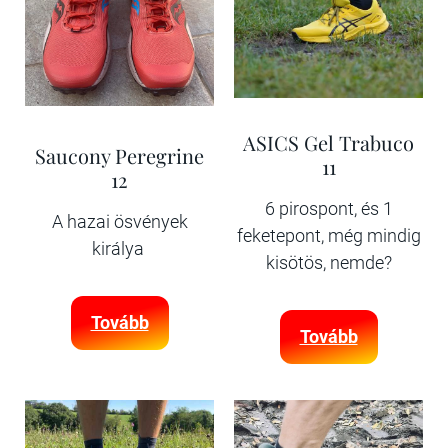
ASICS Gel Trabuco
Saucony Peregrine
11
12
6 pirospont, és 1
A hazai ösvények
feketepont, még mindig
királya
kisötös, nemde?
Tovább
Tovább