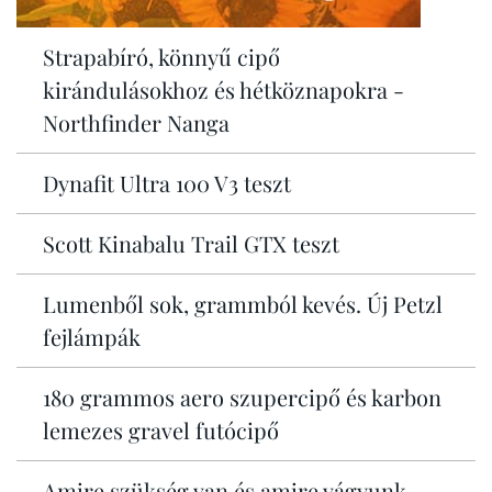
Strapabíró, könnyű cipő
kirándulásokhoz és hétköznapokra -
Northfinder Nanga
Dynafit Ultra 100 V3 teszt
Scott Kinabalu Trail GTX teszt
Lumenből sok, grammból kevés. Új Petzl
fejlámpák
180 grammos aero szupercipő és karbon
lemezes gravel futócipő
Amire szükség van és amire vágyunk