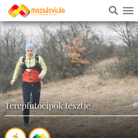
Terepfutócipők tesztje