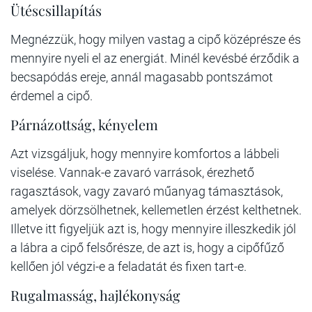
Ütéscsillapítás
Megnézzük, hogy milyen vastag a cipő középrésze és
mennyire nyeli el az energiát. Minél kevésbé érződik a
becsapódás ereje, annál magasabb pontszámot
érdemel a cipő.
Párnázottság, kényelem
Azt vizsgáljuk, hogy mennyire komfortos a lábbeli
viselése. Vannak-e zavaró varrások, érezhető
ragasztások, vagy zavaró műanyag támasztások,
amelyek dörzsölhetnek, kellemetlen érzést kelthetnek.
Illetve itt figyeljük azt is, hogy mennyire illeszkedik jól
a lábra a cipő felsőrésze, de azt is, hogy a cipőfűző
kellően jól végzi-e a feladatát és fixen tart-e.
Rugalmasság, hajlékonyság