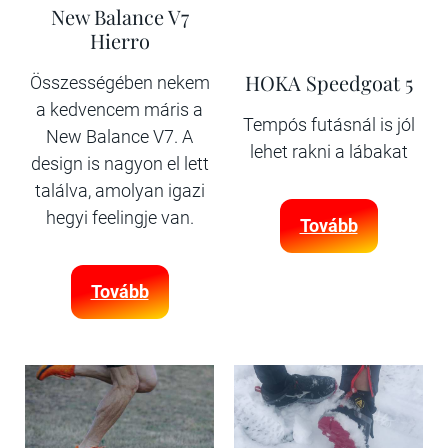
New Balance V7
Hierro
HOKA Speedgoat 5
Összességében nekem
a kedvencem máris a
Tempós futásnál is jól
New Balance V7. A
lehet rakni a lábakat
design is nagyon el lett
találva, amolyan igazi
hegyi feelingje van.
Tovább
Tovább