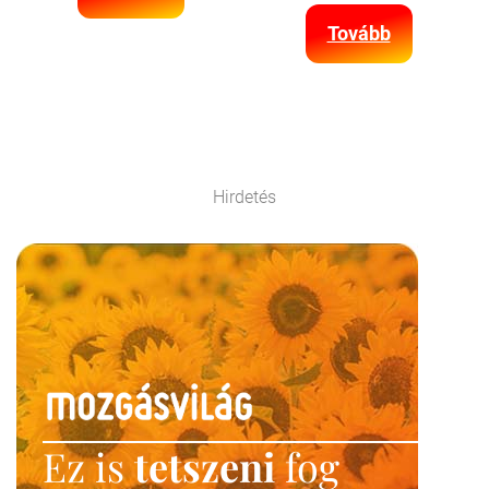
Tovább
Hirdetés
Ez is
tetszeni
fog