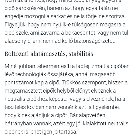
cipő sarokrészén, hanem az, hogy egyáltalán ne
engedje mozogni a sarkat és ne is törje, ne szorítsa.
Figyeljük, hogy nem nyúlik-e túlságosan magasra a
cipő széle, ami zavarná a bokacsontot, vagy nem túl
alacsony-e, ami nem ad kellő biztonságérzetet.
Boltozati alátámasztás, stabilitás
Minél jobban tehermentesíti a lábfej izmait a cipőben
lévő technológiák összjátéka, annál magasabb
pontszámot kap a cipő. Trükkös szempont, hiszen a
megtámasztott cipők helyből előnyt élveznek a
neutrális cipőkhöz képest... vagyis élveznének, ha a
tesztelés közben nem vennénk azt is figyelembe,
hogy kinek ajánljuk a cipőt. Bár alapvetően
hátrányban vannak, azért egy jól kialakított neutrális
cipőnek is lehet igen jó tartása.