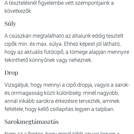
A tesztelésnél figyelembe vett szempontjaink a
következők:
Súly
A csúszkán megtalálható az általunk eddig tesztelt
cipők min. és max. súlya. Ehhez képest jól látható,
hogy az aktuális futócipő, a tömege alapján mennyire
tekinthető könnyűnek vagy nehéznek.
Drop
Vizsgáljuk, hogy mennyi a cipő dropja, vagyis a sarok-
és orrmagasság közti különbség: minél nagyobb,
annál inkább sarokra érkezésre tervezték, aminek
feltétele, hogy kellő csillapítás legyen a talpban.
Sarokmegtámasztás
Nem az a fontos, hogy minél több anyag legyen a