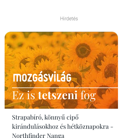
Hirdetés
Ez is
tetszeni
fog
Strapabíró, könnyű cipő
kirándulásokhoz és hétköznapokra -
Northfinder Nanga