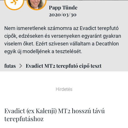
Papp Tünde
2020/03/30
Nem ismeretlenek számomra az Evadict terepfutó
cipők, edzéseken és versenyeken egyaránt gyakran
viselem őket. Ezért szívesen vállaltam a Decathlon
egyik új modelljének a tesztelését.
futas
Evadict MT2 terepfutó cipő teszt
Hirdetés
Evadict (ex Kalenji) MT2 hosszú távú
terepfutáshoz