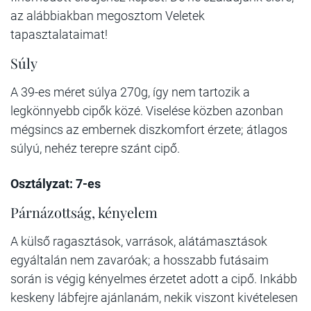
az alábbiakban megosztom Veletek
tapasztalataimat!
Súly
A 39-es méret súlya 270g, így nem tartozik a
legkönnyebb cipők közé. Viselése közben azonban
mégsincs az embernek diszkomfort érzete; átlagos
súlyú, nehéz terepre szánt cipő.
Osztályzat: 7-es
Párnázottság, kényelem
A külső ragasztások, varrások, alátámasztások
egyáltalán nem zavaróak; a hosszabb futásaim
során is végig kényelmes érzetet adott a cipő. Inkább
keskeny lábfejre ajánlanám, nekik viszont kivételesen