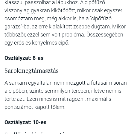
klasszul passzolhat a lábukhoz. A cipőfűző
viszonylag gyakran kikötődött, mikor csak egyszer
csomóztam meg, még akkor is, ha a "cipőfűző
garázs"-ba, az erre kialakított zsebbe dugtam. Mikor
többször, ezzel sem volt probléma. Összességében
egy erős és kényelmes cipő.
Osztályzat: 8-as
Sarokmegtámasztás
A sarkam egyáltalán nem mozgott a futásaim során
a cipőben, szinte semmilyen terepen, illetve nem is
törte azt. Ezen nincs is mit ragozni, maximális
pontszámot kapott tőlem.
Osztályzat: 10-es