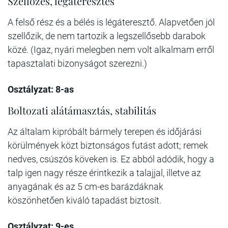
Szellőzés, légáteresztés
A felső rész és a bélés is légáteresztő. Alapvetően jól
szellőzik, de nem tartozik a legszellősebb darabok
közé. (Igaz, nyári melegben nem volt alkalmam erről
tapasztalati bizonyságot szerezni.)
Osztályzat: 8-as
Boltozati alátámasztás, stabilitás
Az általam kipróbált bármely terepen és időjárási
körülmények közt biztonságos futást adott; remek
nedves, csúszós köveken is. Ez abból adódik, hogy a
talp igen nagy része érintkezik a talajjal, illetve az
anyagának és az 5 cm-es barázdáknak
köszönhetően kiváló tapadást biztosít.
Osztályzat: 9-es