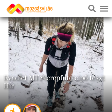
Evadict MT2 terepfutó cipő teszt
Hír