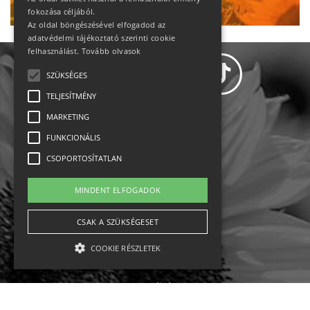
fokozása céljából.
Az oldal böngészésével elfogadod az
adatvédelmi tájékoztató szerinti cookie
felhasználást.
Tovább olvasok
SZÜKSÉGES
TELJESÍTMÉNY
MARKETING
Adatvédelem
FUNKCIONÁLIS
CSOPORTOSÍTATLAN
Állásajánlatok
MINDENT ELFOGADOK
Impresszum-kapcsolat
CSAK A SZÜKSÉGESET
Jogi nyilatkozat
COOKIE RÉSZLETEK
Rólunk
English
Szükséges
Teljesítmény
Marketing