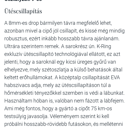
Ütéscsillapítás
A 8mm-es drop bármilyen távra megfelelő lehet,
azonban mivel a cipő jól csillapít, és kissé még mindig
robusztus, ezért inkább hosszabb távra ajánlanám.
Ultrára szerintem remek. A sarokrész ún. K-Ring
exkluzív ütéscsillapító technológiával ellátott, ez azt
jelenti, hogy a saroknál egy kicsi üreges gyűrű van
elhelyezve, mely szétoszlatja a külső behatások által
keltett erőhullámokat. A középtalp csillapítását EVA
habszivacs adja, mely az ütéscsillapításon túl a
hőmérsékleti tényezőkkel szemben is védi a lábunkat.
Használtam hóban is, valóban nem fázott a lábfejem.
Ami még fontos, hogy a gyártó a cipőt 75 km-os
testsúlyig javasolja. Véleményem szerint ki kell
próbálni hosszabb-rövidebb futásokon, és mellétenni