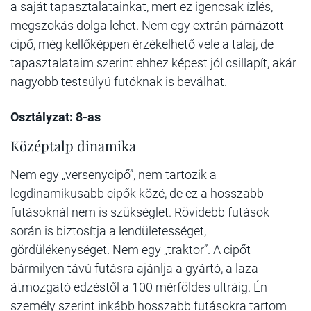
a saját tapasztalatainkat, mert ez igencsak ízlés,
megszokás dolga lehet. Nem egy extrán párnázott
cipő, még kellőképpen érzékelhető vele a talaj, de
tapasztalataim szerint ehhez képest jól csillapít, akár
nagyobb testsúlyú futóknak is beválhat.
Osztályzat: 8-as
Középtalp dinamika
Nem egy „versenycipő”, nem tartozik a
legdinamikusabb cipők közé, de ez a hosszabb
futásoknál nem is szükséglet. Rövidebb futások
során is biztosítja a lendületességet,
gördülékenységet. Nem egy „traktor”. A cipőt
bármilyen távú futásra ajánlja a gyártó, a laza
átmozgató edzéstől a 100 mérföldes ultráig. Én
személy szerint inkább hosszabb futásokra tartom