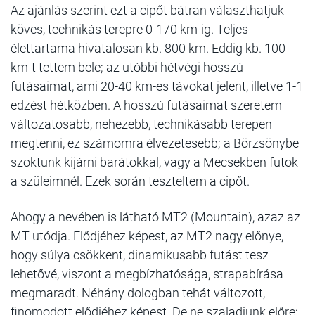
Az ajánlás szerint ezt a cipőt bátran választhatjuk
köves, technikás terepre 0-170 km-ig. Teljes
élettartama hivatalosan kb. 800 km. Eddig kb. 100
km-t tettem bele; az utóbbi hétvégi hosszú
futásaimat, ami 20-40 km-es távokat jelent, illetve 1-1
edzést hétközben. A hosszú futásaimat szeretem
változatosabb, nehezebb, technikásabb terepen
megtenni, ez számomra élvezetesebb; a Börzsönybe
szoktunk kijárni barátokkal, vagy a Mecsekben futok
a szüleimnél. Ezek során teszteltem a cipőt.
Ahogy a nevében is látható MT2 (Mountain), azaz az
MT utódja. Elődjéhez képest, az MT2 nagy előnye,
hogy súlya csökkent, dinamikusabb futást tesz
lehetővé, viszont a megbízhatósága, strapabírása
megmaradt. Néhány dologban tehát változott,
finomodott elődjéhez képest. De ne szaladjunk előre;