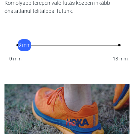
Komolyabb terepen való futás közben inkább
óhatatlanul telitalppal futunk.
8 mm
0 mm
13 mm