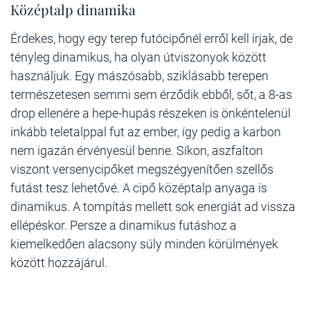
Középtalp dinamika
Érdekes, hogy egy terep futócipőnél erről kell írjak, de
tényleg dinamikus, ha olyan útviszonyok között
használjuk. Egy mászósabb, sziklásabb terepen
természetesen semmi sem érződik ebből, sőt, a 8-as
drop ellenére a hepe-hupás részeken is önkéntelenül
inkább teletalppal fut az ember, így pedig a karbon
nem igazán érvényesül benne. Síkon, aszfalton
viszont versenycipőket megszégyenítően szellős
futást tesz lehetővé. A cipő középtalp anyaga is
dinamikus. A tompítás mellett sok energiát ad vissza
ellépéskor. Persze a dinamikus futáshoz a
kiemelkedően alacsony súly minden körülmények
között hozzájárul.