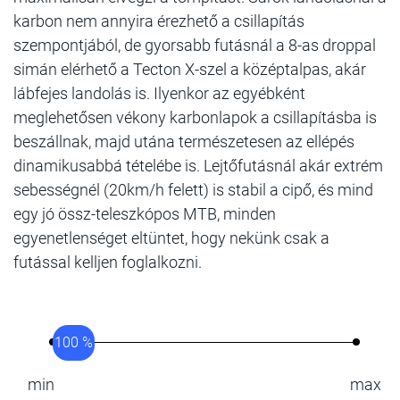
karbon nem annyira érezhető a csillapítás
szempontjából, de gyorsabb futásnál a 8-as droppal
simán elérhető a Tecton X-szel a középtalpas, akár
lábfejes landolás is. Ilyenkor az egyébként
meglehetősen vékony karbonlapok a csillapításba is
beszállnak, majd utána természetesen az ellépés
dinamikusabbá tételébe is. Lejtőfutásnál akár extrém
sebességnél (20km/h felett) is stabil a cipő, és mind
egy jó össz-teleszkópos MTB, minden
egyenetlenséget eltüntet, hogy nekünk csak a
futással kelljen foglalkozni.
100 %
min
max