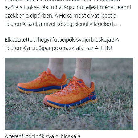
azóta a Hoka-t, és tud világszinű teljesítményt leadni
ezekben a cipőkben. A Hoka most olyat lépet a
Tecton X-szel, amivel kétségtelenül világelső lett.
Elkészítette a hegyi futócipők svájci bicskáját! A
Tecton X a cipőipar pókerasztalán az ALL IN!
A terepfutócipők svájci bicskája