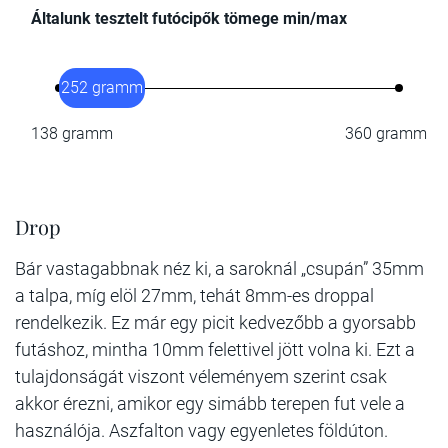
Általunk tesztelt futócipők tömege min/max
252 gramm
138 gramm
360 gramm
Drop
Bár vastagabbnak néz ki, a saroknál „csupán” 35mm
a talpa, míg elöl 27mm, tehát 8mm-es droppal
rendelkezik. Ez már egy picit kedvezőbb a gyorsabb
futáshoz, mintha 10mm felettivel jött volna ki. Ezt a
tulajdonságát viszont véleményem szerint csak
akkor érezni, amikor egy simább terepen fut vele a
használója. Aszfalton vagy egyenletes földúton.