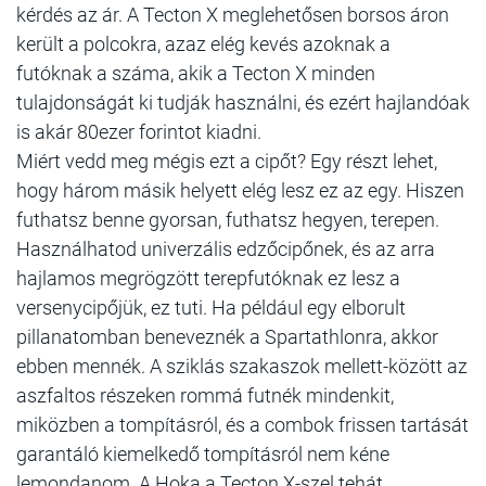
kérdés az ár. A Tecton X meglehetősen borsos áron
került a polcokra, azaz elég kevés azoknak a
futóknak a száma, akik a Tecton X minden
tulajdonságát ki tudják használni, és ezért hajlandóak
is akár 80ezer forintot kiadni.
Miért vedd meg mégis ezt a cipőt? Egy részt lehet,
hogy három másik helyett elég lesz ez az egy. Hiszen
futhatsz benne gyorsan, futhatsz hegyen, terepen.
Használhatod univerzális edzőcipőnek, és az arra
hajlamos megrögzött terepfutóknak ez lesz a
versenycipőjük, ez tuti. Ha például egy elborult
pillanatomban beneveznék a Spartathlonra, akkor
ebben mennék. A sziklás szakaszok mellett-között az
aszfaltos részeken rommá futnék mindenkit,
miközben a tompításról, és a combok frissen tartását
garantáló kiemelkedő tompításról nem kéne
lemondanom. A Hoka a Tecton X-szel tehát