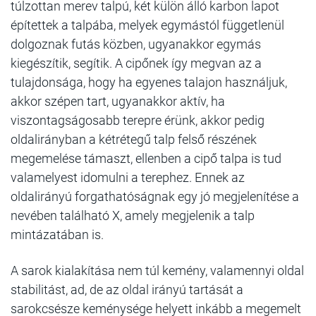
túlzottan merev talpú, két külön álló karbon lapot
építettek a talpába, melyek egymástól függetlenül
dolgoznak futás közben, ugyanakkor egymás
kiegészítik, segítik. A cipőnek így megvan az a
tulajdonsága, hogy ha egyenes talajon használjuk,
akkor szépen tart, ugyanakkor aktív, ha
viszontagságosabb terepre érünk, akkor pedig
oldalirányban a kétrétegű talp felső részének
megemelése támaszt, ellenben a cipő talpa is tud
valamelyest idomulni a terephez. Ennek az
oldalirányú forgathatóságnak egy jó megjelenítése a
nevében található X, amely megjelenik a talp
mintázatában is.
A sarok kialakítása nem túl kemény, valamennyi oldal
stabilitást, ad, de az oldal irányú tartását a
sarokcsésze keménysége helyett inkább a megemelt