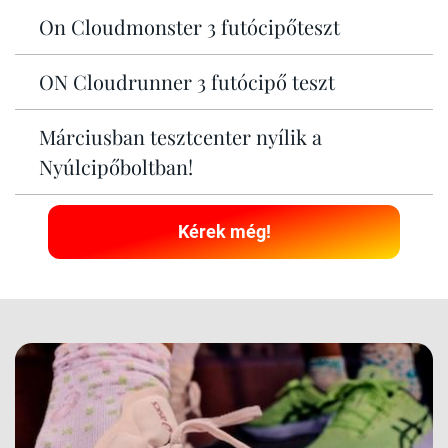
On Cloudmonster 3 futócipőteszt
ON Cloudrunner 3 futócipő teszt
Márciusban tesztcenter nyílik a
Nyúlcipőboltban!
Kérek még!