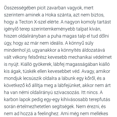
Összességében picit zavarban vagyok, mert
szerintem aminek a Hoka szánta, azt nem biztos,
hogy a Tecton X-szel elérte. A nagyon komoly tartást
igénylő terep szerintemkeményebb talpat kíván,
hiszen oldalirányban a puha magas talp el tud dőlni
úgy, hogy az már nem ideális. A könnyű súly
mindenhol jó, ugyanakkor a könnyítés áldozatává
vált vékony felsőrész kevesebb mechanikai védelmet
is nyújt. Kiálló gyökerek, lábfej magasságában kiálló
kis ágak, tüskék ellen kevesebbet véd. Avagy, amikor
mondjuk lecsúszik oldalra a lábunk egy kőről, és a
következő kő állítja meg a lábfejünket, akkor nem árt
ha van némi oldalirányú szivacsozás. Itt nincs. A
karbon lapok pedig egy-egy kihívásosabb terepfutás
során értelmezhetetlen segítségek. Nem érezni, és
nem ad hozzá a feelinghez. Ami még nem mellékes