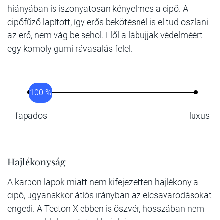
hiányában is iszonyatosan kényelmes a cipő. A
cipőfűző lapított, így erős bekötésnél is el tud oszlani
az erő, nem vág be sehol. Elől a lábujjak védelméért
egy komoly gumi rávasalás felel.
100 %
fapados
luxus
Hajlékonyság
A karbon lapok miatt nem kifejezetten hajlékony a
cipő, ugyanakkor átlós irányban az elcsavarodásokat
engedi. A Tecton X ebben is öszvér, hosszában nem