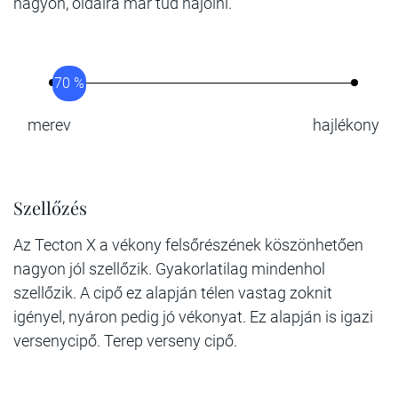
nagyon, oldalra már tud hajolni.
70 %
merev
hajlékony
Szellőzés
Az Tecton X a vékony felsőrészének köszönhetően
nagyon jól szellőzik. Gyakorlatilag mindenhol
szellőzik. A cipő ez alapján télen vastag zoknit
igényel, nyáron pedig jó vékonyat. Ez alapján is igazi
versenycipő. Terep verseny cipő.