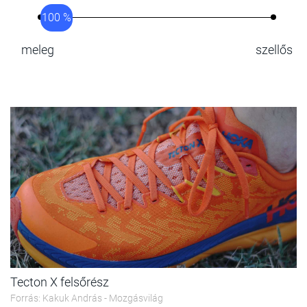
100 %
meleg
szellős
Tecton X felsőrész
Forrás: Kakuk András - Mozgásvilág