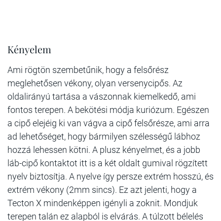
Kényelem
Ami rögtön szembetűnik, hogy a felsőrész
meglehetősen vékony, olyan versenycipős. Az
oldalirányú tartása a vászonnak kiemelkedő, ami
fontos terepen. A bekötési módja kuriózum. Egészen
a cipő elejéig ki van vágva a cipő felsőrésze, ami arra
ad lehetőséget, hogy bármilyen szélességű lábhoz
hozzá lehessen kötni. A plusz kényelmet, és a jobb
láb-cipő kontaktot itt is a két oldalt gumival rögzített
nyelv biztosítja. A nyelve így persze extrém hosszú, és
extrém vékony (2mm sincs). Ez azt jelenti, hogy a
Tecton X mindenképpen igényli a zoknit. Mondjuk
terepen talán ez alapból is elvárás. A túlzott bélelés