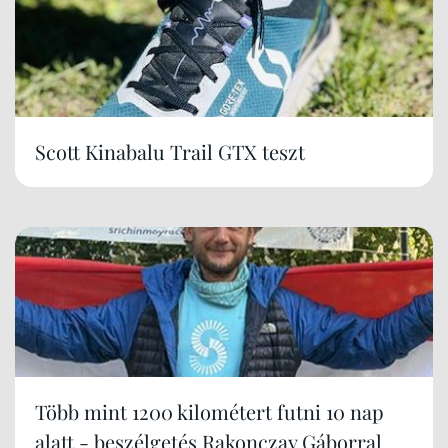
Scott Kinabalu Trail GTX teszt
Több mint 1200 kilométert futni 10 nap
alatt - beszélgetés Rakonczay Gáborral