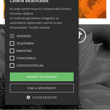
Cookie beállítások
Ne maradj le!
Az oldal sütiket használ a felhasználói élmény
fokozása céljából.
Az oldal böngészésével elfogadod az
adatvédelmi tájékoztató szerinti cookie
felhasználást.
Tovább olvasok
SZÜKSÉGES
TELJESÍTMÉNY
MARKETING
Adatvédelem
FUNKCIONÁLIS
CSOPORTOSÍTATLAN
Állásajánlatok
MINDENT ELFOGADOK
Impresszum-kapcsolat
CSAK A SZÜKSÉGESET
Jogi nyilatkozat
COOKIE RÉSZLETEK
Rólunk