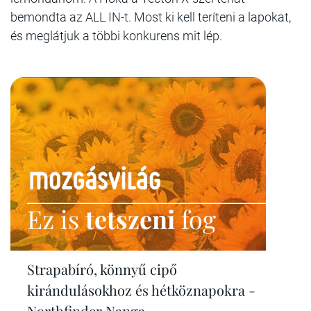
bemondta az ALL IN-t. Most ki kell teríteni a lapokat,
és meglátjuk a többi konkurens mit lép.
Ez is
tetszeni
fog
Strapabíró, könnyű cipő
kirándulásokhoz és hétköznapokra -
Northfinder Nanga