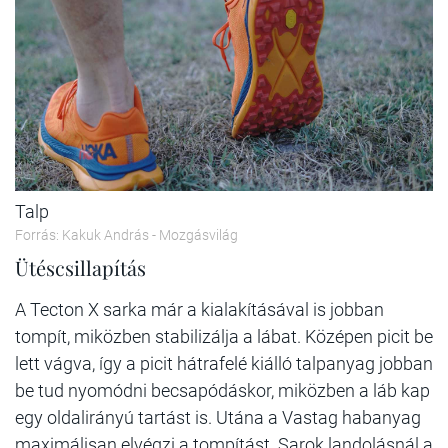
Talp
Forrás: Kakuk András - Mozgásvilág
Ütéscsillapítás
A Tecton X sarka már a kialakításával is jobban
tompít, miközben stabilizálja a lábat. Középen picit be
lett vágva, így a picit hátrafelé kiálló talpanyag jobban
be tud nyomódni becsapódáskor, miközben a láb kap
egy oldalirányú tartást is. Utána a Vastag habanyag
maximálisan elvégzi a tompítást. Sarok landolásnál a