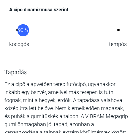
A cipő dinamizmusa szerint
90 %
kocogós
tempós
Tapadás
Ez a cipő alapvetően terep futócipő, ugyanakkor
inkább egy öszvér, amellyel más terepen is futni
fognak, mint a hegyek, erdők. A tapadása valahova
középútra lett belőve. Nem kiemelkedően magasak,
és puhák a gumitüskék a talpon. A VIBRAM Megagrip
gumi önmagában jól tapad, azonban a
kapaszkodása a talpnak extrém körülmények között