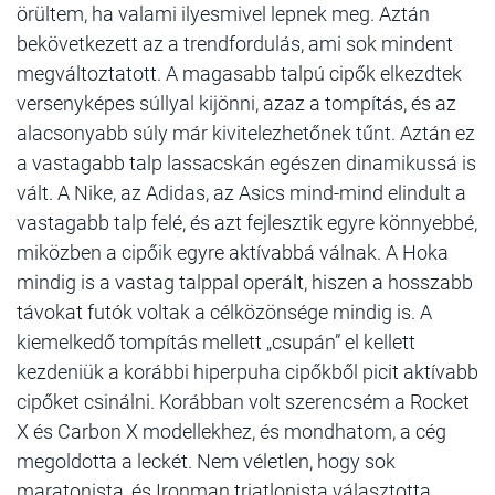
örültem, ha valami ilyesmivel lepnek meg. Aztán
bekövetkezett az a trendfordulás, ami sok mindent
megváltoztatott. A magasabb talpú cipők elkezdtek
versenyképes súllyal kijönni, azaz a tompítás, és az
alacsonyabb súly már kivitelezhetőnek tűnt. Aztán ez
a vastagabb talp lassacskán egészen dinamikussá is
vált. A Nike, az Adidas, az Asics mind-mind elindult a
vastagabb talp felé, és azt fejlesztik egyre könnyebbé,
miközben a cipőik egyre aktívabbá válnak. A Hoka
mindig is a vastag talppal operált, hiszen a hosszabb
távokat futók voltak a célközönsége mindig is. A
kiemelkedő tompítás mellett „csupán” el kellett
kezdeniük a korábbi hiperpuha cipőkből picit aktívabb
cipőket csinálni. Korábban volt szerencsém a Rocket
X és Carbon X modellekhez, és mondhatom, a cég
megoldotta a leckét. Nem véletlen, hogy sok
maratonista, és Ironman triatlonista választotta