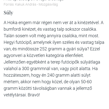
Forrás: Kakuk András - Mozgásvilág
Súly
A Hoka engem már régen nem ver át a kinézetével. A
bumfordi kinézet, és vastag talp sokszor csalóka.
Talán sosem volt még annyira csalóka, mint most.
Hegyi futócipő, amelynek ilyen széles és vastag talpa
van, és mindössze 252 gramm a gyári súlya? Ezzel
agyonveri a közvetlen kategória ellenfeleit.
Jellemzően egyébként a terep futócipők súlyátlaga
valahol a 300 grammnál van, vagy picit alatta. Ha
hozzáteszem, hogy én 240 gramm alatti súlyt
mértem, akkor nem hogy közel, de olyan 50-60
gramm közötti távolságban vannak a jellemző
vetélytársai. Bravó!