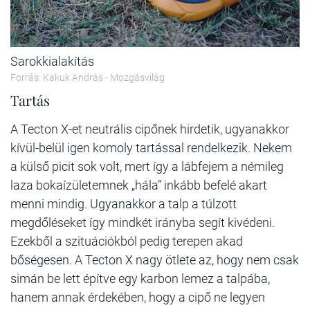
Sarokkialakítás
Forrás: Kakuk András - Mozgásvilág
Tartás
A Tecton X-et neutrális cipőnek hirdetik, ugyanakkor
kívül-belül igen komoly tartással rendelkezik. Nekem
a külső picit sok volt, mert így a lábfejem a némileg
laza bokaízületemnek „hála” inkább befelé akart
menni mindig. Ugyanakkor a talp a túlzott
megdőléseket így mindkét irányba segít kivédeni.
Ezekből a szituációkból pedig terepen akad
bőségesen. A Tecton X nagy ötlete az, hogy nem csak
simán be lett építve egy karbon lemez a talpába,
hanem annak érdekében, hogy a cipő ne legyen