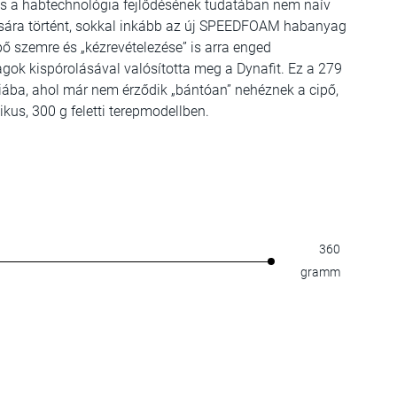
és a habtechnológia fejlődésének tudatában nem naív
vására történt, sokkal inkább az új SPEEDFOAM habanyag
pő szemre és „kézrevételezése” is arra enged
gok kispórolásával valósította meg a Dynafit. Ez a 279
ába, ahol már nem érződik „bántóan” nehéznek a cipő,
kus, 300 g feletti terepmodellben.
360
gramm