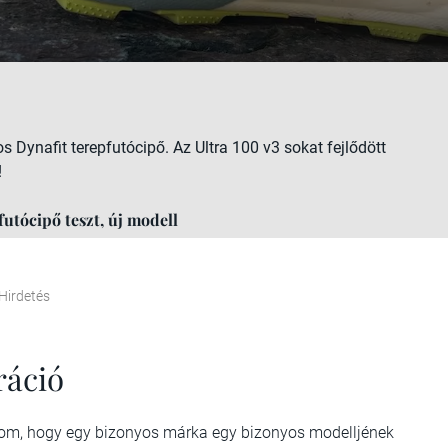
 Dynafit terepfutócipő. Az Ultra 100 v3 sokat fejlődött
!
futócipő teszt, új modell
Hirdetés
ráció
alom, hogy egy bizonyos márka egy bizonyos modelljének