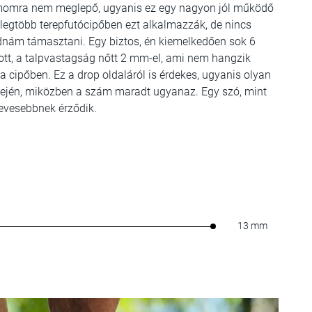
ámomra nem meglepő, ugyanis ez egy nagyon jól működő
egtöbb terepfutócipőben ezt alkalmazzák, de nincs
tudnám támasztani. Egy biztos, én kiemelkedően sok 6
ott, a talpvastagság nőtt 2 mm-el, ami nem hangzik
a cipőben. Ez a drop oldaláról is érdekes, ugyanis olyan
 elején, miközben a szám maradt ugyanaz. Egy szó, mint
kevesebbnek érződik.
13 mm