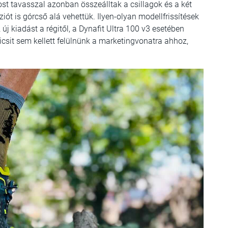
ost tavasszal azonban összeálltak a csillagok és a két
iót is górcső alá vehettük. Ilyen-olyan modellfrissítések
j kiadást a régitől, a Dynafit Ultra 100 v3 esetében
csit sem kellett felülnünk a marketingvonatra ahhoz,