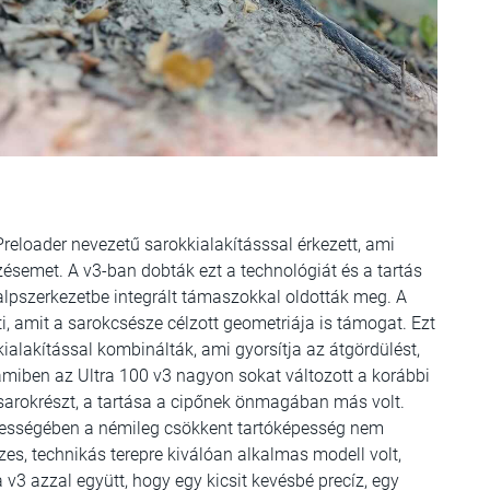
 Preloader nevezetű sarokkialakításssal érkezett, ami
ésemet. A v3-ban dobták ezt a technológiát és a tartás
alpszerkezetbe integrált támaszokkal oldották meg. A
ti, amit a sarokcsésze célzott geometriája is támogat. Ezt
kialakítással kombinálták, ami gyorsítja az átgördülést,
, amiben az Ultra 100 v3 nagyon sokat változott a korábbi
a sarokrészt, a tartása a cipőnek önmagában más volt.
zességében a némileg csökkent tartóképesség nem
szes, technikás terepre kiválóan alkalmas modell volt,
v3 azzal együtt, hogy egy kicsit kevésbé precíz, egy