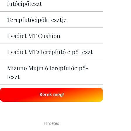
futócipőteszt
Terepfutócipők tesztje
Evadict MT Cushion
Evadict MT2 terepfutó cipő teszt
Mizuno Mujin 6 terepfutócipő-
teszt
Kérek még!
Hirdetés