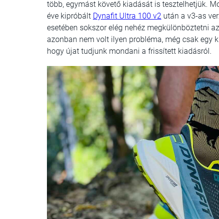
több, egymást követő kiadását is tesztelhetjük. M
éve kipróbált
Dynafit Ultra 100 v2
után a v3-as verz
esetében sokszor elég nehéz megkülönböztetni az ú
azonban nem volt ilyen probléma, még csak egy ki
hogy újat tudjunk mondani a frissített kiadásról.