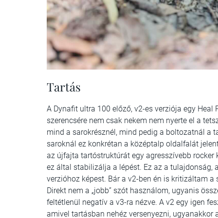
Tartás
A Dynafit ultra 100 előző, v2-es verziója egy Heal
szerencsére nem csak nekem nem nyerte el a tetsz
mind a sarokrésznél, mind pedig a boltozatnál a t
saroknál ez konkrétan a középtalp oldalfalát jelen
az újfajta tartóstruktúrát egy agresszívebb rocker 
ez által stabilizálja a lépést. Ez az a tulajdonság
verzióhoz képest. Bár a v2-ben én is kritizáltam 
Direkt nem a „jobb” szót használom, ugyanis öss
feltétlenül negatív a v3-ra nézve. A v2 egy igen fe
amivel tartásban nehéz versenyezni, ugyanakkor a 