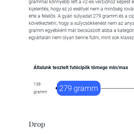
grammal könnyebb lett a v2-es verzióhoz képest 
kijelentés, hogy ez jó eséllyel nem a minőség ro
érte a felelős. A gyári súlyadat 279 gramm és a ci
következtetni, hogy a súlycsökkenést nem az anya
gramm egyébként már becsúszott abba a kategóri
egyáltalán nem olyan benne futni, mint sok klasszi
Általunk tesztelt futócipők tömege min/max
138
279 gramm
gramm
Drop