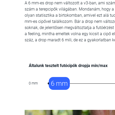
A 6 mm-es drop nem változott a v3-ban, ami sz
szám a terepcipők világában. Mondanám, hogy a l
olyan statisztika a birtokomban, amivel ezt alá 
mm-es cipővel találkozom. Bár a drop nem változ
soknak, de jelentősen megváltoztatja a futóérzést 
a feeling, mintha emeltek volna egy kicsit a cipő
száz, a drop maradt 6 mili, de ez a gyakorlatban 
Általunk tesztelt futócipők dropja min/max
6 mm
0 mm