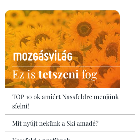
Ez is
tetszeni
fog
TOP 10 ok amiért Nassfeldre menjünk
síelni!
Mit nyújt nekünk a Ski amadé?