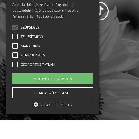
Az oldal böngészésével elfogadod az
adatvédelmi tájékoztató szerinti cookie
felhasználást.
Tovább olvasok
SZÜKSÉGES
Adatvédelem
TELJESÍTMÉNY
MARKETING
Állásajánlatok
FUNKCIONÁLIS
Impresszum-kapcsolat
CSOPORTOSÍTATLAN
Jogi nyilatkozat
MINDENT ELFOGADOK
Rólunk
CSAK A SZÜKSÉGESET
COOKIE RÉSZLETEK
English
Ebike
Osztrák sípályák
Magyar sípályák
Szükséges
Teljesítmény
Marketing
Funkcionális
Csoportosítatlan