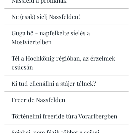
Nassfeld a profiknak
Ne (csak) síelj Nassfelden!
Guga hö - napfelkelte síelés a
Mostviertelben
Tél a Hochkönig régióban, az érzelmek
csúcsán
Ki tud ellenállni a stájer télnek?
Freeride Nassfelden
Történelmi freeride túra Vorarlbergben
Sejehaj, nem fázik többet a sejhaj