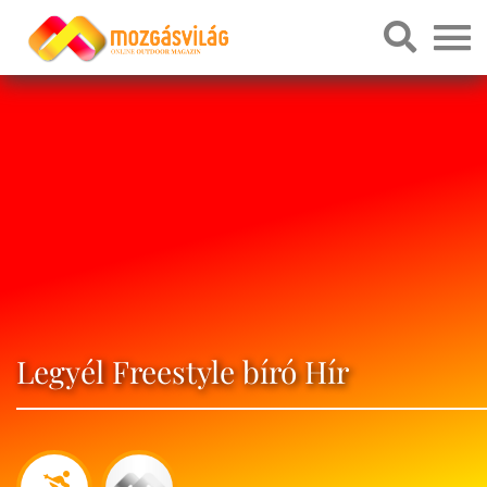
Legyél Freestyle bíró Hír