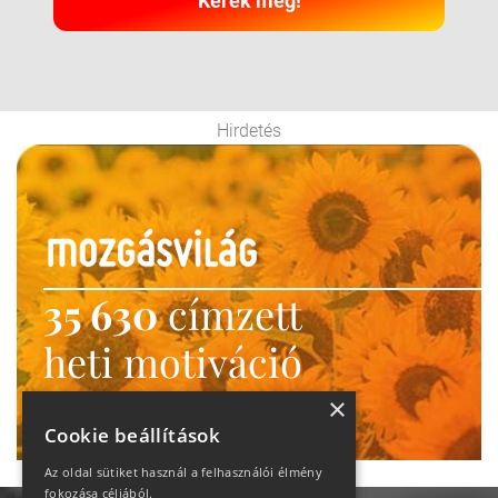
Kérek még!
Hirdetés
35 630
címzett
heti motiváció
Ne maradj le!
×
Cookie beállítások
Az oldal sütiket használ a felhasználói élmény
fokozása céljából.