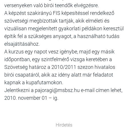
versenyeken való bírói teendők elvégzésre.
A képzést szakirányú FIS képesítéssel rendelkező
szövetségi megbízottak tartják, akik elméleti és
vizuálisan megjelenített gyakorlati példákon keresztül
építik fel a szükséges anyagot, a használható tudás
elsajátításához.
A kurzus egy napot vesz igénybe, majd egy másik
időpontban, egy szintfelmérő vizsga keretében a
Szövetség határoz a 2010/2011 szezon hivatalos
bírói csapatáról, akik az idény alatt már feladatot
kapnak a kupafutamokon.
Jelentkezni a pajoragi@msbsz.hu e-mail címen lehet,
2010. november 01 – ig.
Hirdetés