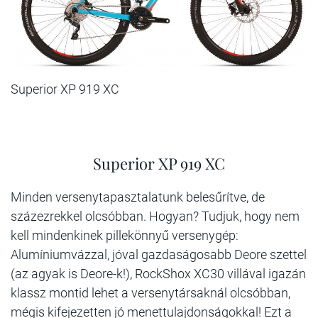
Superior XP 919 XC
Superior XP 919 XC
Minden versenytapasztalatunk belesűrítve, de
százezrekkel olcsóbban. Hogyan? Tudjuk, hogy nem
kell mindenkinek pillekönnyű versenygép:
Alumíniumvázzal, jóval gazdaságosabb Deore szettel
(az agyak is Deore-k!), RockShox XC30 villával igazán
klassz montid lehet a versenytársaknál olcsóbban,
mégis kifejezetten jó menettulajdonságokkal! Ezt a