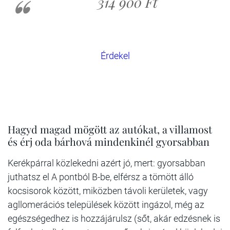
314 900 Ft
Érdekel
Hagyd magad mögött az autókat, a villamost
és érj oda bárhová mindenkinél gyorsabban
Kerékpárral közlekedni azért jó, mert: gyorsabban
juthatsz el A pontból B-be, elférsz a tömött álló
kocsisorok között, miközben távoli kerületek, vagy
agllomerációs települések között ingázol, még az
egészségedhez is hozzájárulsz (sőt, akár edzésnek is