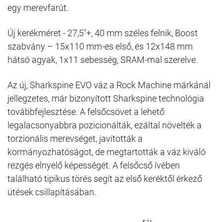
egy merevfarút.
Új kerékméret - 27,5"+, 40 mm széles felnik, Boost
szabvány – 15x110 mm-es első, és 12x148 mm
hátsó agyak, 1x11 sebesség, SRAM-mal szerelve.
Az új, Sharkspine EVO váz a Rock Machine márkánál
jellegzetes, már bizonyított Sharkspine technológia
továbbfejlesztése. A felsőcsövet a lehető
legalacsonyabbra pozicionálták, ezáltal növelték a
torzionális merevséget, javították a
kormányozhatóságot, de megtartották a váz kiváló
rezgés elnyelő képességét. A felsőcső ívében
található tipikus törés segít az első keréktől érkező
ütések csillapításában.