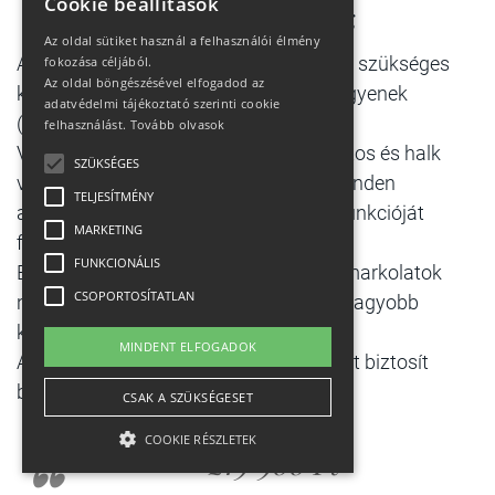
Cookie beállítások
Kényelem és minőség
Az oldal sütiket használ a felhasználói élmény
A vázat és a villát úgy tervezték, hogy a szükséges
fokozása céljából.
Az oldal böngészésével elfogadod az
kiegészítők könnyen felszerelhetőek legyenek
adatvédelmi tájékoztató szerinti cookie
(sárvédők, csomagtartók és egyebek).
felhasználást.
Tovább olvasok
Válogatott Shimano alkatrészek a pontos és halk
SZÜKSÉGES
váltásért, és a hosszú élettartamért. Minden
TELJESÍTMÉNY
alkatrészt a minőséget és a kerékpár funkcióját
MARKETING
figyelembe véve választottak meg.
FUNKCIONÁLIS
Első teleszkóp, kényelmes nyergek és markolatok
CSOPORTOSÍTATLAN
nyelik el a rezgéseket, és biztosítanak nagyobb
kényelmet.
MINDENT ELFOGADOK
A hidraulikus fékrendszer teljes kontrollt biztosít
bármilyen talajon.
CSAK A SZÜKSÉGESET
COOKIE RÉSZLETEK
219 900 Ft