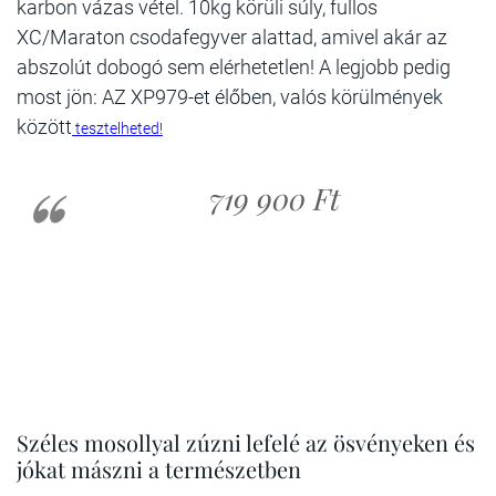
karbon vázas vétel. 10kg körüli súly, fullos
XC/Maraton csodafegyver alattad, amivel akár az
abszolút dobogó sem elérhetetlen! A legjobb pedig
most jön: AZ XP979-et élőben, valós körülmények
között
tesztelheted!
719 900 Ft
Széles mosollyal zúzni lefelé az ösvényeken és
jókat mászni a természetben