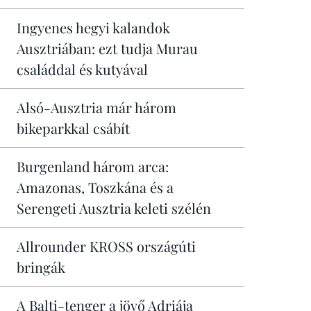
Ingyenes hegyi kalandok
Ausztriában: ezt tudja Murau
családdal és kutyával
Alsó-Ausztria már három
bikeparkkal csábít
Burgenland három arca:
Amazonas, Toszkána és a
Serengeti Ausztria keleti szélén
Allrounder KROSS országúti
bringák
A Balti-tenger a jövő Adriája