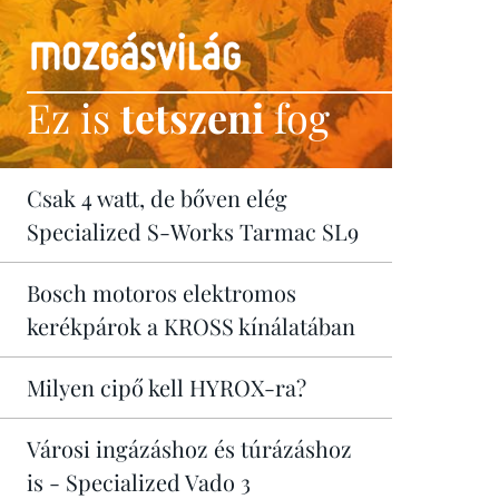
Ez is
tetszeni
fog
Csak 4 watt, de bőven elég
Specialized S-Works Tarmac SL9
Bosch motoros elektromos
kerékpárok a KROSS kínálatában
Milyen cipő kell HYROX-ra?
Városi ingázáshoz és túrázáshoz
is - Specialized Vado 3