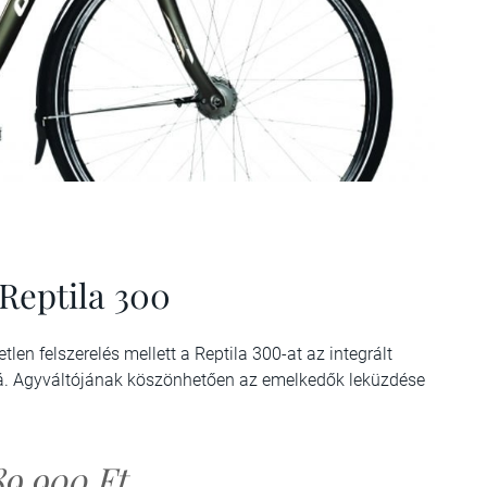
Reptila 300
en felszerelés mellett a Reptila 300-at az integrált
bbá. Agyváltójának köszönhetően az emelkedők leküzdése
89 900 Ft