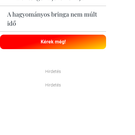
A hagyományos bringa nem múlt
idő
Kérek még!
Hirdetés
Hirdetés