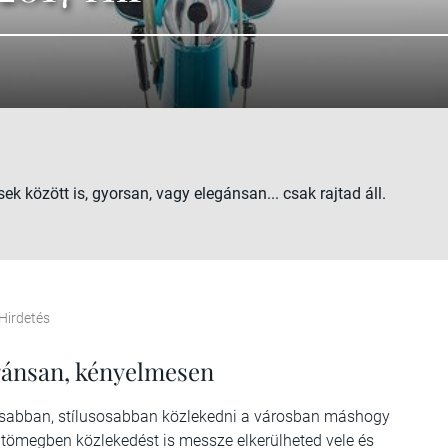
ek között is, gyorsan, vagy elegánsan... csak rajtad áll.
Hirdetés
gánsan, kényelmesen
gánsabban, stílusosabban közlekedni a városban máshogy
 tömegben közlekedést is messze elkerülheted vele és