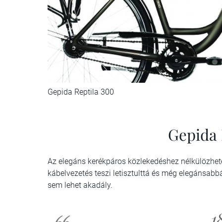
Gepida Reptila 300
Gepida 
Az elegáns kerékpáros közlekedéshez nélkülözhetetl
kábelvezetés teszi letisztulttá és még elegánsa
sem lehet akadály.
1