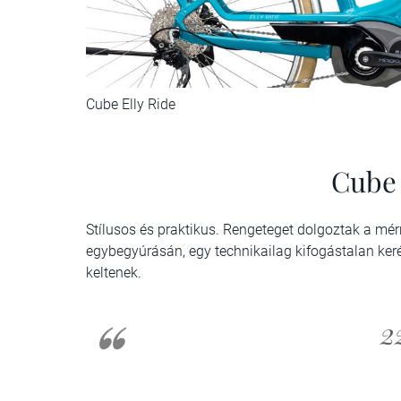
Cube Elly Ride
Cube 
Stílusos és praktikus. Rengeteget dolgoztak a mé
egybegyúrásán, egy technikailag kifogástalan keré
keltenek.
2