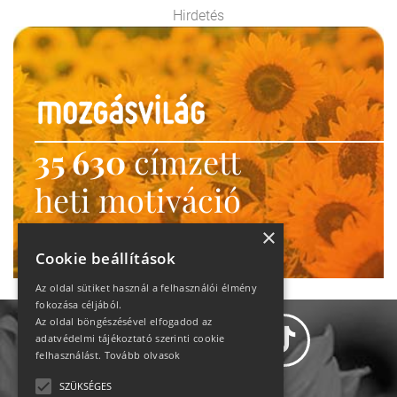
Hirdetés
35 630
címzett
heti motiváció
Ne maradj le!
×
Cookie beállítások
Az oldal sütiket használ a felhasználói élmény
fokozása céljából.
Az oldal böngészésével elfogadod az
adatvédelmi tájékoztató szerinti cookie
felhasználást.
Tovább olvasok
SZÜKSÉGES