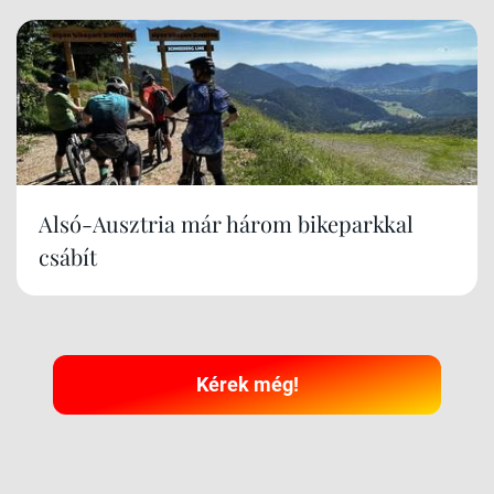
Alsó-Ausztria már három bikeparkkal
csábít
Kérek még!