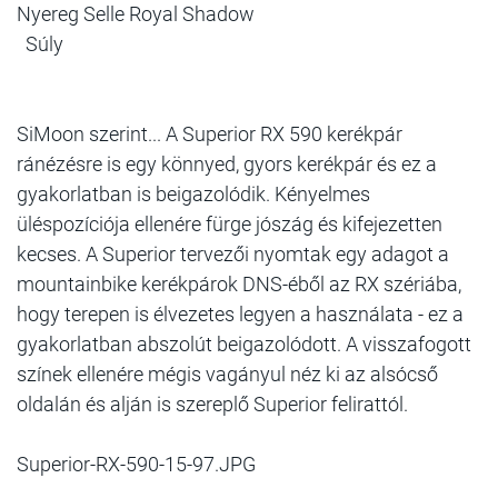
Nyereg Selle Royal Shadow
Súly
SiMoon szerint... A Superior RX 590 kerékpár
ránézésre is egy könnyed, gyors kerékpár és ez a
gyakorlatban is beigazolódik. Kényelmes
üléspozíciója ellenére fürge jószág és kifejezetten
kecses. A Superior tervezői nyomtak egy adagot a
mountainbike kerékpárok DNS-éből az RX szériába,
hogy terepen is élvezetes legyen a használata - ez a
gyakorlatban abszolút beigazolódott. A visszafogott
színek ellenére mégis vagányul néz ki az alsócső
oldalán és alján is szereplő Superior felirattól.
Superior-RX-590-15-97.JPG