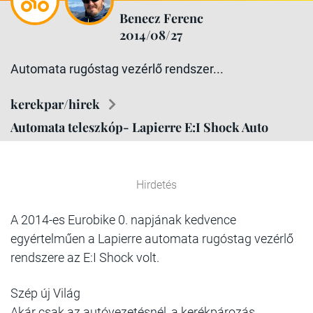
Benecz Ferenc
2014/08/27
Automata rugóstag vezérlő rendszer...
kerekpar/hirek
Automata teleszkóp- Lapierre E:I Shock Auto
Hirdetés
A 2014-es Eurobike 0. napjának kedvence
egyértelműen a Lapierre automata rugóstag vezérlő
rendszere az
E:I Shock
volt.
Szép új Világ
Akár csak az autóvezetésnél, a kerékpározás