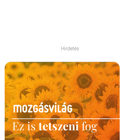
Hirdetés
Ez is
tetszeni
fog