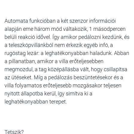
Automata funkcióban a két szenzor információi
alapján eme három mód váltakozik, 1 másodpercen
belüli reakció idővel. Így amikor pedálozni kezdünk, és
a teleszkópvillánkból nem érkezik egyéb infó, a
rugóstag lezár: a leghatékonyabban haladunk. Abban
a pillanatban, amikor a villa erőteljesebben
megmozdul, a tag középállásba vált, hogy csillapítsa
az ütéseket. Míg a pedálozás beszüntetésekor és a
villa folyamatos erőteljesebb mozgásakor teljesen
nyitott állapotba kerül, így simítva ki a
leghatékonyabban terepet.
Tetszik?