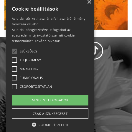
heti motiváció
×
Cookie beállítások
Ne maradj le!
Az oldal sütiket használ a felhasználói élmény
fokozása céljából.
Az oldal böngészésével elfogadod az
adatvédelmi tájékoztató szerinti cookie
felhasználást.
Tovább olvasok
SZÜKSÉGES
TELJESÍTMÉNY
MARKETING
Adatvédelem
FUNKCIONÁLIS
CSOPORTOSÍTATLAN
Állásajánlatok
MINDENT ELFOGADOK
Impresszum-kapcsolat
CSAK A SZÜKSÉGESET
Jogi nyilatkozat
COOKIE RÉSZLETEK
Rólunk