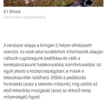
E:I Shock
Kép forrása: Mozgásvilág.hu
A rendszer alapja
a bringán 2 helyen elhelyezett
szenzor. Az ezek által továbbított információk alapján
változik rugóstagunk beállítása és válik a
kerékpározásunk hatékonyabbá, komfortosabbá. Az
egyik jeladó a középcsapágyban, a másik a
teleszkópvillán található. Előbbi a pedálozás
fordulatát (azaz a tekerési módunk), míg utóbbi az
első teleszkóp mozgását (azaz az érkező terep
milyenségét) figyeli.