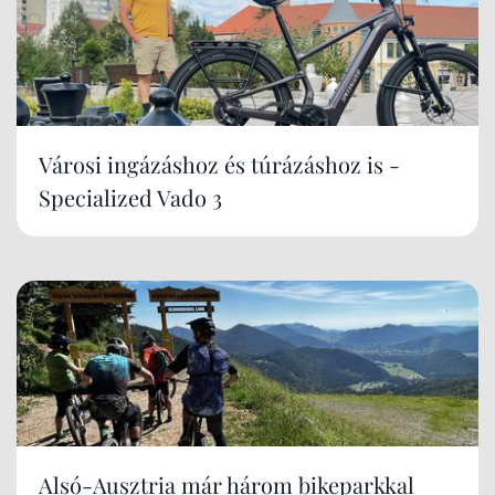
Városi ingázáshoz és túrázáshoz is -
Specialized Vado 3
Alsó-Ausztria már három bikeparkkal