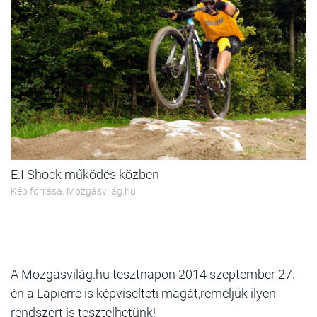
E:I Shock működés közben
Kép forrása: Mozgásvilág.hu
A Mozgásvilág.hu tesztnapon 2014 szeptember 27.-
én a Lapierre is képviselteti magát,reméljük ilyen
rendszert is tesztelhetünk!