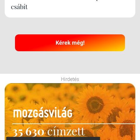
csábít
Kérek még!
Hirdetés
35 630
címzett