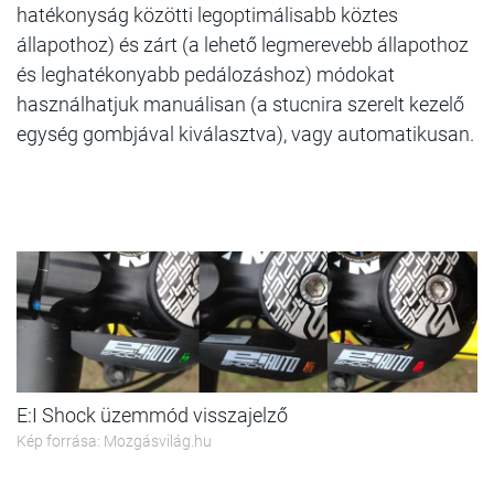
hatékonyság közötti legoptimálisabb köztes
állapothoz) és zárt (a lehető legmerevebb állapothoz
és leghatékonyabb pedálozáshoz) módokat
használhatjuk manuálisan (a stucnira szerelt kezelő
egység gombjával kiválasztva), vagy automatikusan.
E:I Shock üzemmód visszajelző
Kép forrása: Mozgásvilág.hu