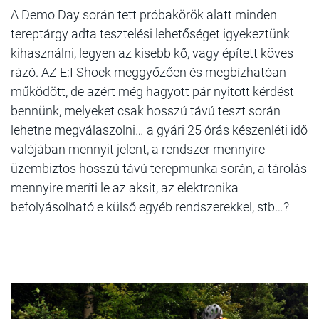
A Demo Day során tett próbakörök alatt minden
tereptárgy adta tesztelési lehetőséget igyekeztünk
kihasználni, legyen az kisebb kő, vagy épített köves
rázó. AZ E:I Shock meggyőzően és megbízhatóan
működött, de azért még hagyott pár nyitott kérdést
bennünk, melyeket csak hosszú távú teszt során
lehetne megválaszolni… a gyári 25 órás készenléti idő
valójában mennyit jelent, a rendszer mennyire
üzembiztos hosszú távú terepmunka során, a tárolás
mennyire meríti le az aksit, az elektronika
befolyásolható e külső egyéb rendszerekkel, stb…?