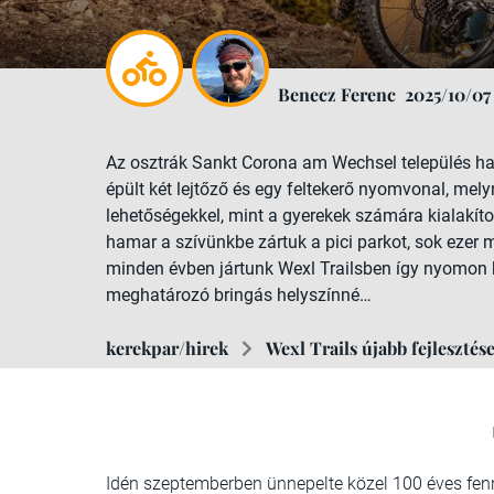
Benecz Ferenc
2025/10/07
Az osztrák Sankt Corona am Wechsel település ha
épült két lejtőző és egy feltekerő nyomvonal, mely
lehetőségekkel, mint a gyerekek számára kialakíto
hamar a szívünkbe zártuk a pici parkot, sok ezer m
minden évben jártunk Wexl Trailsben így nyomon 
meghatározó bringás helyszínné…
kerekpar/hirek
Wexl Trails újabb fejlesztés
Idén szeptemberben ünnepelte közel 100 éves fenná