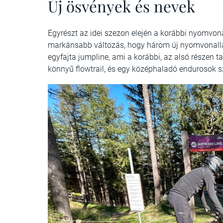
Új ösvények és nevek
Egyrészt az idei szezon elején a korábbi nyomvonala
markánsabb változás, hogy három új nyomvonallal
egyfajta jumpline, ami a korábbi, az alsó részen t
könnyű flowtrail, és egy középhaladó endurosok sz