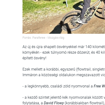
Forrás: Paraferee - Mozgásvilág
Az új és újra shapelt ösvényekkel már 140 kilomé
környékén - ezek túlnyomó része dózerút, és 40 ki
épített ösvény!
Ezek mellett a korábbi, egyszerű (flowtrail, singlet
Immáron a közösségi oldalukon megszavazott vicc
- a legkönnyebb, családi zöld nyomvonal a
Free W
- a kezdő szintet jelentő kék nyomvonalak között v
folytatása, a
David Flowy
(korábbiakban flowtrail),