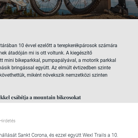
tárában 10 évvel ezelőtt a terepkerékpárosok számára
nek átadóján mi is ott voltunk. A kiegészítő
tt mini bikeparkkal, pumpapályával, a motorik parkkal
ásik bringással együtt. Az elmúlt évtizedben szinte
követhettük, miként növekszik nemzetközi szinten
ekkel csábítja a mountain bikeosokat
Hirdetés
llását Sankt Corona, és ezzel együtt Wexl Trails a 10.