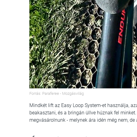
Forrás: Paraferee - Mozgásvilág
Mindkét lift az Easy Loop System-et használja, az
beakasztani, és a bringán üllve húznak fel minket. 
megvásárolnunk - melynek ára idén még nem, de a