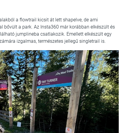
kból a flowtrail kicsit át lett shapelve, de ami
 bővült a park. Az Insta360 már korábban elkészült és
alálható jumplineba csatlakozik. Emellett elkészült egy
ámára izgalmas, természetes jellegű singletrail is.