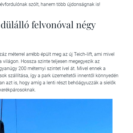
 évfordulónak szólt, hanem több újdonságnak is!
edülálló felvonóval négy
áz méterrel arrébb épült meg az új Teich-lift, ami mivel
a világon. Hossza szinte teljesen megegyezik az
yanúgy 200 méternyi szintet ível át. Mivel ennek a
ok szállítása, így a park üzemeltetői innentől könnyedén
an azt is, hogy amíg a lenti részt behóágyuzzák a síelők
 kerékpárosoknak.