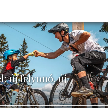
: új felvonó, új