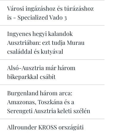
Városi ingázáshoz és túrázáshoz
is - Specialized Vado 3
Ingyenes hegyi kalandok
Ausztriában: ezt tudja Murau
családdal és kutyával
Alsó-Ausztria már három
bikeparkkal csábít
Burgenland három arca:
Amazonas, Toszkána és a
Serengeti Ausztria keleti szélén
Allrounder KROSS országúti