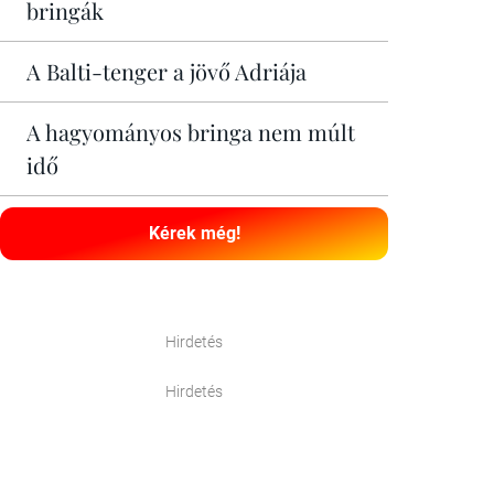
bringák
A Balti-tenger a jövő Adriája
A hagyományos bringa nem múlt
idő
Kérek még!
Hirdetés
Hirdetés