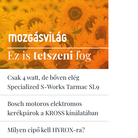
Ez is
tetszeni
fog
Csak 4 watt, de bőven elég
Specialized S-Works Tarmac SL9
Bosch motoros elektromos
kerékpárok a KROSS kínálatában
Milyen cipő kell HYROX-ra?