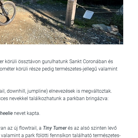
ter körüli össztávon gurulhatunk Sankt Coronában és
lométer körüli része pedig természetes-jellegű valamint
rail, downhill, jumpline) elnevezések is megváltoztak.
es nevekkel találkozhatunk a parkban bringázva:
heelie
nevet kapta.
an az új flowtrail, a
Tiny Turner
és az alsó szinten levő
 valamint a park fölötti fennsíkon található természetes-