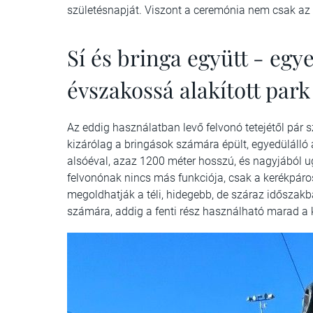
születésnapját. Viszont a ceremónia nem csak az
Sí és bringa együtt - egy
évszakossá alakított park
Az eddig használatban levő felvonó tetejétől pár sz
kizárólag a bringások számára épült, egyedülálló 
alsóéval, azaz 1200 méter hosszú, és nagyjából ug
felvonónak nincs más funkciója, csak a kerékpáros
megoldhatják a téli, hidegebb, de száraz időszakb
számára, addig a fenti rész használható marad a