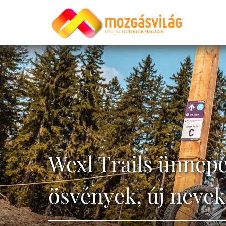
Wexl Trails ünnepel
ösvények, új nevek