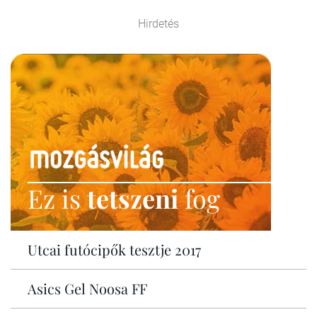
Hirdetés
Ez is
tetszeni
fog
Utcai futócipők tesztje 2017
Asics Gel Noosa FF