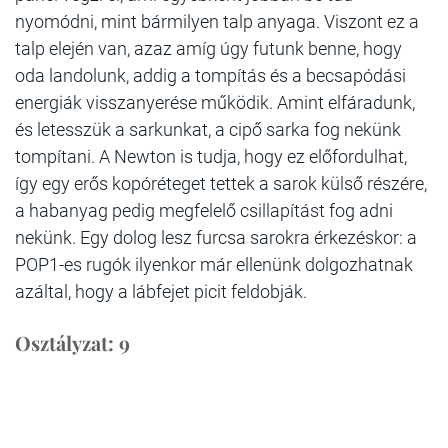
nyomódni, mint bármilyen talp anyaga. Viszont ez a
talp elején van, azaz amíg úgy futunk benne, hogy
oda landolunk, addig a tompítás és a becsapódási
energiák visszanyerése működik. Amint elfáradunk,
és letesszük a sarkunkat, a cipő sarka fog nekünk
tompítani. A Newton is tudja, hogy ez előfordulhat,
így egy erős kopóréteget tettek a sarok külső részére,
a habanyag pedig megfelelő csillapítást fog adni
nekünk. Egy dolog lesz furcsa sarokra érkezéskor: a
POP1-es rugók ilyenkor már ellenünk dolgozhatnak
azáltal, hogy a lábfejet picit feldobják.
Osztályzat: 9