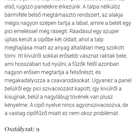
első, rugózó panelekre érkezünk. A talpa nélkülöz
bármiféle belső megtámasztó rendszert, az alakja
mégis nagyon szépen tartja a lábat, amire a betét egy
pici emeléssel még rásegít. Ráadásul egy szuper
újítás került a cipőbe két oldalt, ahol a talp
meghajlása miatt az anyag általában meg szokott
törni. Itt kívülről sokkal erősebb vásznat raktak bele,
ami hosszában tud nyúlni, a fűzők felől azonban
nagyon erősen megtartja a felsőrészt, és
megakadályozza a csavarodásokat. Ugyanez a panel
belülről egy pici szivacsozást kapott, így kívülről a
kisujjnak, belül a nagylábujj tövének van plusz
kényelme. A cipő nyelve nincs agyonszivacsozva, de
a vastag cipőfűző miatt ez nem okoz problémát.
Osztályzat: 9