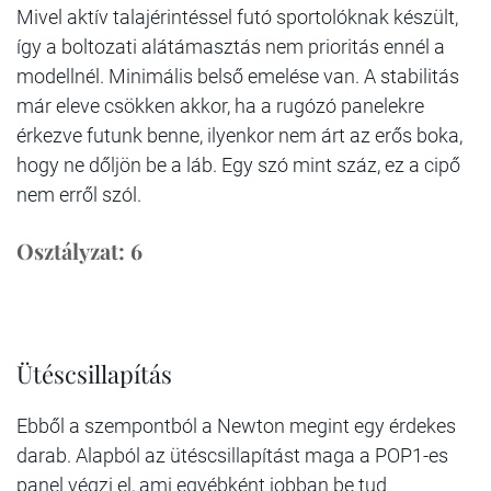
Mivel aktív talajérintéssel futó sportolóknak készült,
így a boltozati alátámasztás nem prioritás ennél a
modellnél. Minimális belső emelése van. A stabilitás
már eleve csökken akkor, ha a rugózó panelekre
érkezve futunk benne, ilyenkor nem árt az erős boka,
hogy ne dőljön be a láb. Egy szó mint száz, ez a cipő
nem erről szól.
Osztályzat: 6
Ütéscsillapítás
Ebből a szempontból a Newton megint egy érdekes
darab. Alapból az ütéscsillapítást maga a POP1-es
panel végzi el, ami egyébként jobban be tud