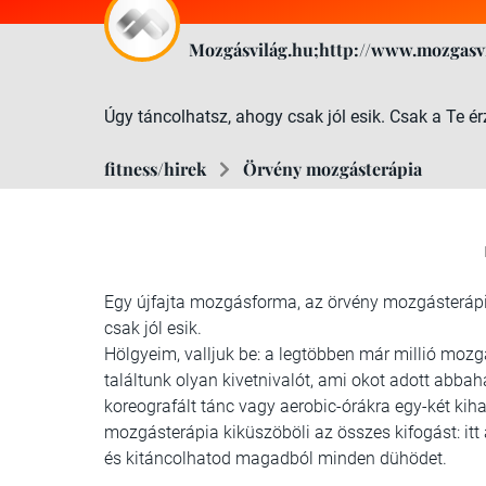
Mozgásvilág.hu;http://www.mozgasv
Úgy táncolhatsz, ahogy csak jól esik. Csak a Te ér
fitness/hirek
Örvény mozgásterápia
Egy újfajta mozgásforma, az örvény mozgásterápia
csak jól esik.
Hölgyeim, valljuk be: a legtöbben már millió mo
találtunk olyan kivetnivalót, ami okot adott abb
koreografált tánc vagy aerobic-órákra egy-két ki
mozgásterápia kiküszöböli az összes kifogást: itt 
és kitáncolhatod magadból minden dühödet.