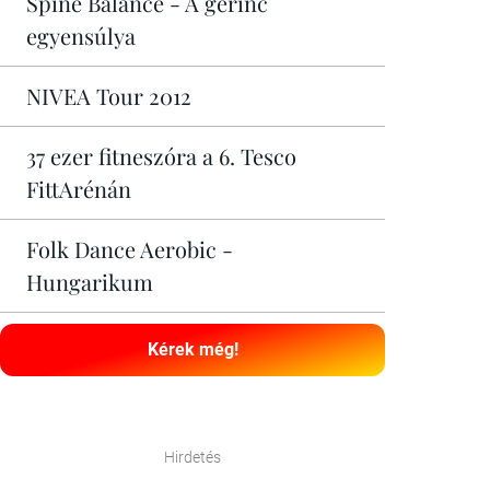
Spine Balance - A gerinc
egyensúlya
NIVEA Tour 2012
37 ezer fitneszóra a 6. Tesco
FittArénán
Folk Dance Aerobic -
Hungarikum
Kérek még!
Hirdetés