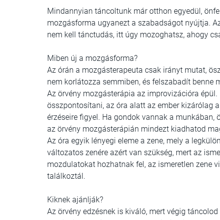
Mindannyian táncoltunk már otthon egyedül, önfe
mozgásforma ugyanezt a szabadságot nyújtja. Az
nem kell tánctudás, itt úgy mozoghatsz, ahogy csak
Miben új a mozgásforma?
Az órán a mozgásterapeuta csak irányt mutat, ös
nem korlátozza semmiben, és felszabadít benne m
Az örvény mozgásterápia az improvizációra épül. It
összpontosítani, az óra alatt az ember kizárólag a 
érzéseire figyel. Ha gondok vannak a munkában, 
az örvény mozgásterápián mindezt kiadhatod ma
Az óra egyik lényegi eleme a zene, mely a legkülö
változatos zenére azért van szükség, mert az isme
mozdulatokat hozhatnak fel, az ismeretlen zene v
találkoztál.
Kiknek ajánlják?
Az örvény edzésnek is kiváló, mert végig táncolo