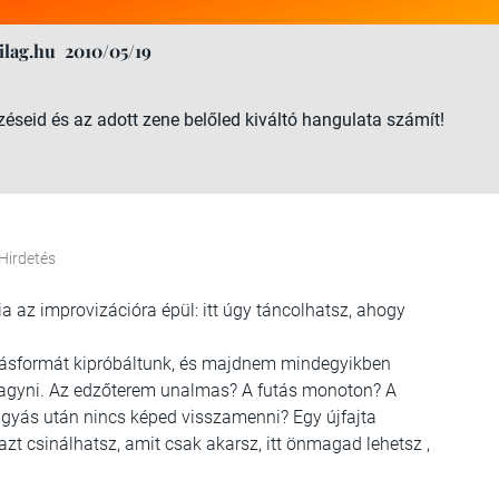
ilag.hu
2010/05/19
zéseid és az adott zene belőled kiváltó hangulata számít!
Hirdetés
 az improvizációra épül: itt úgy táncolhatsz, ahogy
zgásformát kipróbáltunk, és majdnem mindegyikben
ahagyni. Az edzőterem unalmas? A futás monoton? A
hagyás után nincs képed visszamenni? Egy újfajta
azt csinálhatsz, amit csak akarsz, itt önmagad lehetsz ,