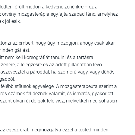
ledten, őrült módon a kedvenc zenénkre – ez a
 örvény mozgásterápia egyfajta szabad tánc, amelyhez
 jól esik.
ztönzi az embert, hogy úgy mozogjon, ahogy csak akar,
inden gátlást.
t nem kell koreográfiát tanulni és a tartásra
zenére, a lélegzésre és az adott pillanatban lévő
összevesztél a pároddal, ha szomorú vagy, vagy dühös,
gadból.
nfélébb stílusok egyvelege. A mozgásterapeuta szerint a
rős számok felidéznek valamit, és ismerős, gyakorlott
iszont olyan új dolgok felé visz, melyekkel még sohasem
d az egész órát, megmozgatva ezzel a tested minden