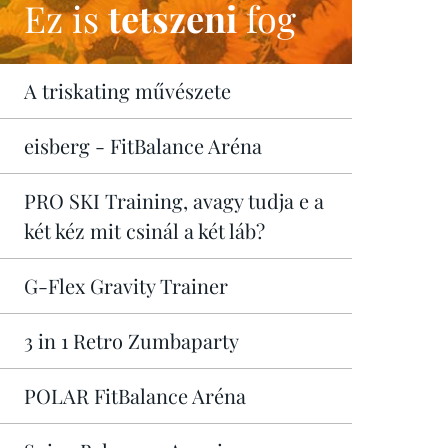
Ez is
tetszeni
fog
A triskating művészete
eisberg - FitBalance Aréna
PRO SKI Training, avagy tudja e a
két kéz mit csinál a két láb?
G-Flex Gravity Trainer
3 in 1 Retro Zumbaparty
POLAR FitBalance Aréna