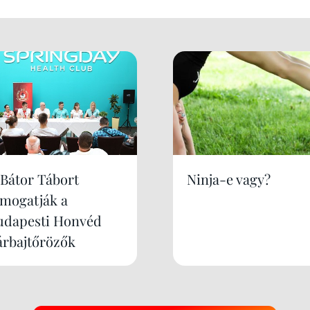
 Bátor Tábort
Ninja-e vagy?
ámogatják a
udapesti Honvéd
árbajtőrözők