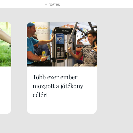
Hirdetés
Több ezer ember
mozgott a jótékony
célért