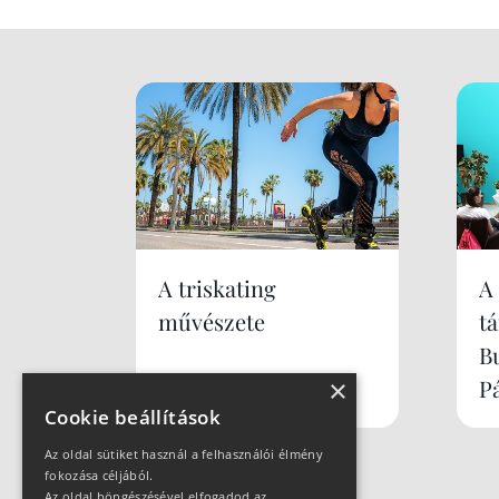
A triskating
A
művészete
t
B
×
P
Cookie beállítások
Az oldal sütiket használ a felhasználói élmény
fokozása céljából.
Az oldal böngészésével elfogadod az