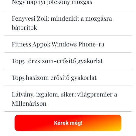
Négy napnyi jótékony mozgás
Fenyvesi Zoli: mindenkit a mozgásra
bátorítok
Fitness Appok Windows Phone-ra
Top5 törzsizom-erősítő gyakorlat
Top5 hasizom erősítő gyakorlat
Látvány, izgalom, siker: világpremier a
Millenárison
Kérek még!