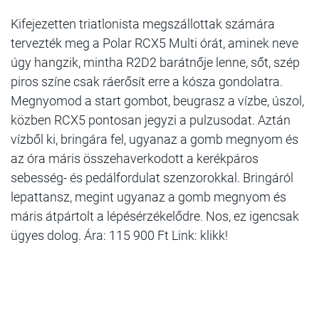
Kifejezetten triatlonista megszállottak számára
tervezték meg a Polar RCX5 Multi órát, aminek neve
úgy hangzik, mintha R2D2 barátnője lenne, sőt, szép
piros színe csak ráerősít erre a kósza gondolatra.
Megnyomod a start gombot, beugrasz a vízbe, úszol,
közben RCX5 pontosan jegyzi a pulzusodat. Aztán
vízből ki, bringára fel, ugyanaz a gomb megnyom és
az óra máris összehaverkodott a kerékpáros
sebesség- és pedálfordulat szenzorokkal. Bringáról
lepattansz, megint ugyanaz a gomb megnyom és
máris átpártolt a lépésérzékelődre. Nos, ez igencsak
ügyes dolog. Ára: 115 900 Ft Link: klikk!