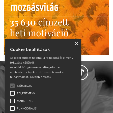
35 630
címzett
heti motiváció
Ne maradj le!
×
Cookie beállítások
Az oldal sütiket használ a felhasználói élmény
fokozása céljából.
Az oldal böngészésével elfogadod az
adatvédelmi tájékoztató szerinti cookie
felhasználást.
Tovább olvasok
SZÜKSÉGES
Adatvédelem
TELJESÍTMÉNY
MARKETING
Állásajánlatok
FUNKCIONÁLIS