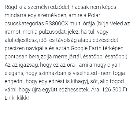
Rúgd ki a személyi edződet, hacsak nem képes
mindarra egy személyben, amire a Polar
csúcskategóriás RS800CX multi órája (bírja Veled az
iramot, méri a pulzusodat, jelez, ha túl- vagy
alulteljesítesz, idő- és távolság alapú edzéseidet
precízen navigálja és aztán Google Earth térképen
pontosan berajzolja merre jártál, ésatöbbi ésatöbbi).
Az az igazság, hogy ez az óra - ami amúgy olyan
elegáns, hogy színházban is viselheted - nem fogja
engedni, hogy egy edzést is kihagyj, sőt, alig fogod
várni, hogy újra együtt edzhessetek. Ára: 126 500 Ft
Link: klikk!