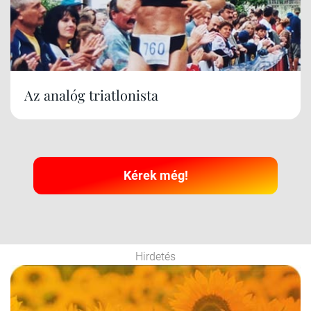
Az analóg triatlonista
Kérek még!
Hirdetés