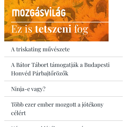
Ez is
tetszeni
fog
A triskating művészete
A Bátor Tábort támogatják a Budapesti
Honvéd Párbajtőrözők
Ninja-e vagy?
Több ezer ember mozgott a jótékony
célért