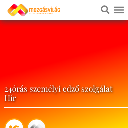
24órás személyi edző szolgálat
Hír