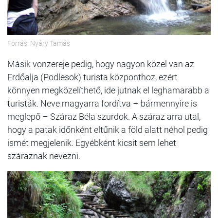
Forrás: Nyáry Tamás
Másik vonzereje pedig, hogy nagyon közel van az
Erdőalja (Podlesok) turista központhoz, ezért
könnyen megközelíthető, ide jutnak el leghamarabb a
turisták. Neve magyarra fordítva – bármennyire is
meglepő – Száraz Béla szurdok. A száraz arra utal,
hogy a patak időnként eltűnik a föld alatt néhol pedig
ismét megjelenik. Egyébként kicsit sem lehet
száraznak nevezni.