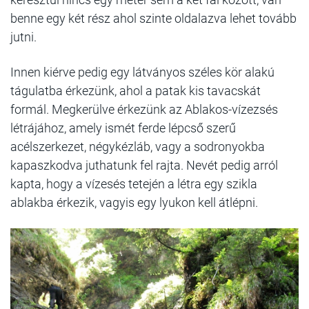
benne egy két rész ahol szinte oldalazva lehet tovább
jutni.
Innen kiérve pedig egy látványos széles kör alakú
tágulatba érkezünk, ahol a patak kis tavacskát
formál. Megkerülve érkezünk az Ablakos-vízezsés
létrájához, amely ismét ferde lépcső szerű
acélszerkezet, négykézláb, vagy a sodronyokba
kapaszkodva juthatunk fel rajta. Nevét pedig arról
kapta, hogy a vízesés tetején a létra egy szikla
ablakba érkezik, vagyis egy lyukon kell átlépni.