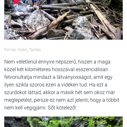
Forrás: Nyáry Tamás
Nem véletlenül ennyire népszerű, hiszen a maga
közel két kilométeres hosszával esszenciálisan
felvonultatja mindazt a látványosságot, amit egy
ilyen szikla szoros ezen a vidéken tud. Ha ezt a
szurdokot láttad, akkor a másik hét sem okoz már
meglepetést, persze ez nem azt jelenti, hogy a többit
nem kell végigjárni. Sőt kötelező!