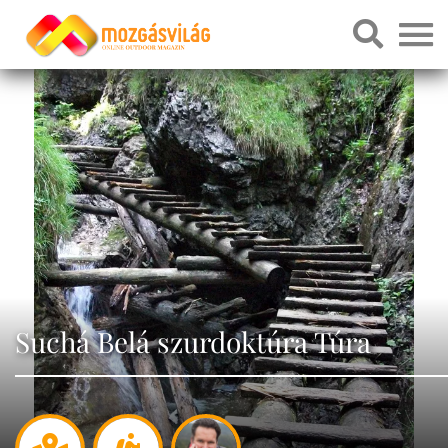
Suchá Belá szurdoktúra Túra