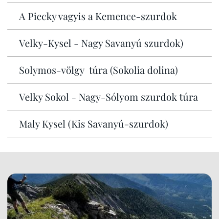
A Piecky vagyis a Kemence-szurdok
Velky-Kysel - Nagy Savanyú szurdok)
Solymos-völgy túra (Sokolia dolina)
Velky Sokol - Nagy-Sólyom szurdok túra
Maly Kysel (Kis Savanyú-szurdok)