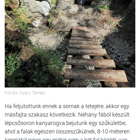
Forrás: Nyáry Tamás
Ha feljutottunk ennek a sornak a tetejére, akkor egy
másfajta szakasz következik. Néhány fából készült
lépcsősoron kanyarogva bejutunk egy szűkületbe,
ahol a falak egészen összeszűkülnek, 8-10 méteren
keresztül nincs egy méter sem a két fal között, van