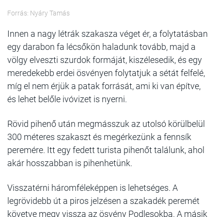
Forrás: Nyáry Tamás
Innen a nagy létrák szakasza véget ér, a folytatásban
egy darabon fa lécsőkön haladunk tovább, majd a
völgy elveszti szurdok formáját, kiszélesedik, és egy
meredekebb erdei ösvényen folytatjuk a sétát felfelé,
míg el nem érjük a patak forrását, ami ki van építve,
és lehet belőle ivóvizet is nyerni.
Rövid pihenő után megmásszuk az utolsó körülbelül
300 méteres szakaszt és megérkezünk a fennsík
peremére. Itt egy fedett turista pihenőt találunk, ahol
akár hosszabban is pihenhetünk.
Visszatérni háromféleképpen is lehetséges. A
legrövidebb út a piros jelzésen a szakadék peremét
követve megy vissza az ösvény Podlesokba. A másik