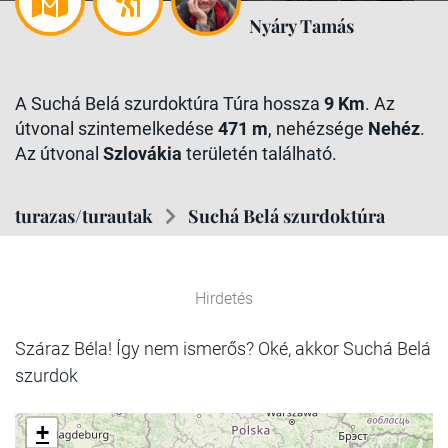
Nyáry Tamás
A Suchá Belá szurdoktúra Túra hossza
9 Km
. Az
útvonal szintemelkedése
471 m
, nehézsége
Nehéz
.
Az útvonal
Szlovákia
területén található.
turazas/turautak
Suchá Belá szurdoktúra
Hirdetés
Száraz Béla! Így nem ismerős? Oké, akkor Suchá Belá
szurdok
+