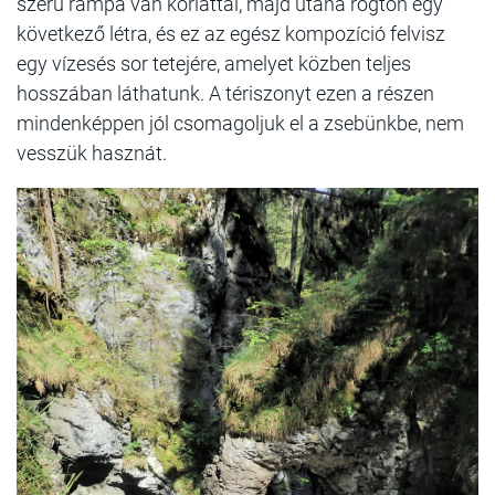
szerű rámpa van korláttal, majd utána rögtön egy
következő létra, és ez az egész kompozíció felvisz
egy vízesés sor tetejére, amelyet közben teljes
hosszában láthatunk. A tériszonyt ezen a részen
mindenképpen jól csomagoljuk el a zsebünkbe, nem
vesszük hasznát.