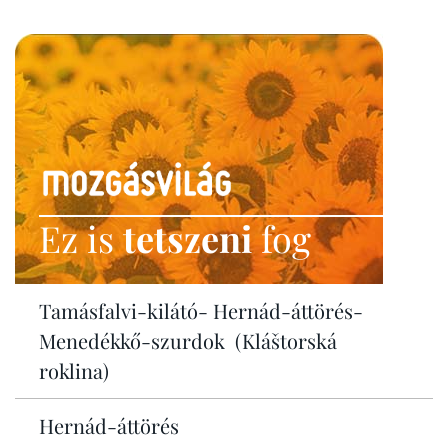
Ez is
tetszeni
fog
Tamásfalvi-kilátó- Hernád-áttörés-
Menedékkő-szurdok (Kláštorská
roklina)
Hernád-áttörés