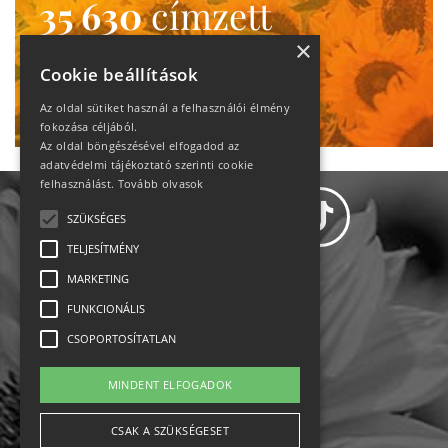
35 630
címzett
heti motiváció
×
Cookie beállítások
Ne maradj le!
Az oldal sütiket használ a felhasználói élmény
fokozása céljából.
Az oldal böngészésével elfogadod az
adatvédelmi tájékoztató szerinti cookie
felhasználást.
Tovább olvasok
SZÜKSÉGES
TELJESÍTMÉNY
MARKETING
Adatvédelem
FUNKCIONÁLIS
CSOPORTOSÍTATLAN
Állásajánlatok
MINDENT ELFOGADOK
Impresszum-kapcsolat
CSAK A SZÜKSÉGESET
Jogi nyilatkozat