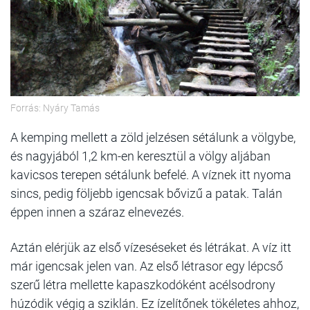
Forrás: Nyáry Tamás
A kemping mellett a zöld jelzésen sétálunk a völgybe,
és nagyjából 1,2 km-en keresztül a völgy aljában
kavicsos terepen sétálunk befelé. A víznek itt nyoma
sincs, pedig följebb igencsak bővizű a patak. Talán
éppen innen a száraz elnevezés.
Aztán elérjük az első vízeséseket és létrákat. A víz itt
már igencsak jelen van. Az első létrasor egy lépcső
szerű létra mellette kapaszkodóként acélsodrony
húzódik végig a sziklán. Ez ízelítőnek tökéletes ahhoz,