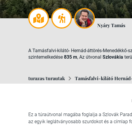
Nyáry Tamás
A Tamásfalvi-kilátó- Hernád-áttörés-Menedékkő-s
szintemelkedése
835 m
, Az útvonal
Szlovákia
terü
turazas/turautak
Tamásfalvi-kilátó Hernád
Ez a túraútvonal magába foglalja a Szlovák Parad
az egyik leglátványosabb szurdokot és a címlap f