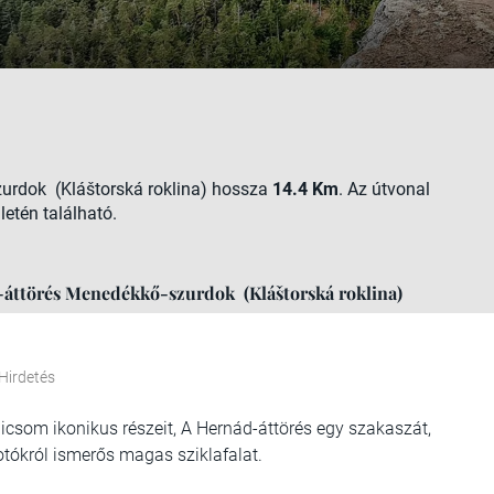
zurdok (Kláštorská roklina) hossza
14.4 Km
. Az útvonal
letén található.
-áttörés Menedékkő-szurdok (Kláštorská roklina)
Hirdetés
icsom ikonikus részeit, A Hernád-áttörés egy szakaszát,
otókról ismerős magas sziklafalat.