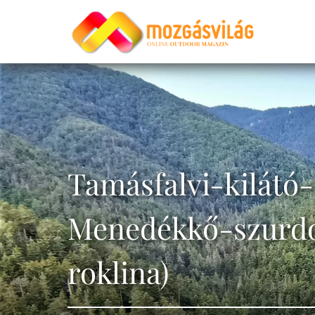
Tamásfalvi-kilátó
Menedékkő-szurdo
roklina)