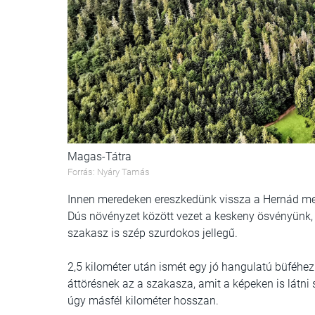
Magas-Tátra
Forrás: Nyáry Tamás
Innen meredeken ereszkedünk vissza a Hernád mellé
Dús növényzet között vezet a keskeny ösvényünk, 
szakasz is szép szurdokos jellegű.
2,5 kilométer után ismét egy jó hangulatú büféhez
áttörésnek az a szakasza, amit a képeken is látn
úgy másfél kilométer hosszan.