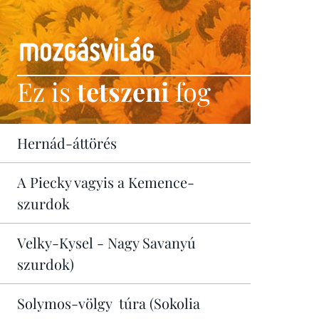
Ez is
tetszeni
fog
Hernád-áttörés
A Piecky vagyis a Kemence-
szurdok
Velky-Kysel - Nagy Savanyú
szurdok)
Solymos-völgy túra (Sokolia