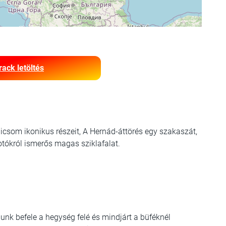
rack letöltés
icsom ikonikus részeit, A Hernád-áttörés egy szakaszát,
otókról ismerős magas sziklafalat.
lunk befele a hegység felé és mindjárt a büféknél