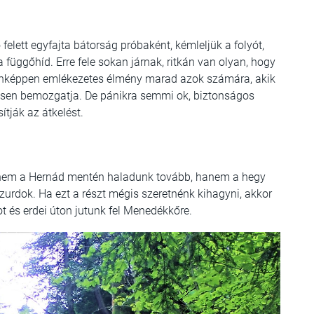
 felett egyfajta bátorság próbaként, kémleljük a folyót,
függőhíd. Erre fele sokan járnak, ritkán van olyan, hogy
denképpen emlékezetes élmény marad azok számára, akik
endesen bemozgatja. De pánikra semmi ok, biztonságos
tják az átkelést.
i nem a Hernád mentén haladunk tovább, hanem a hegy
szurdok. Ha ezt a részt mégis szeretnénk kihagyni, akkor
ot és erdei úton jutunk fel Menedékkőre.