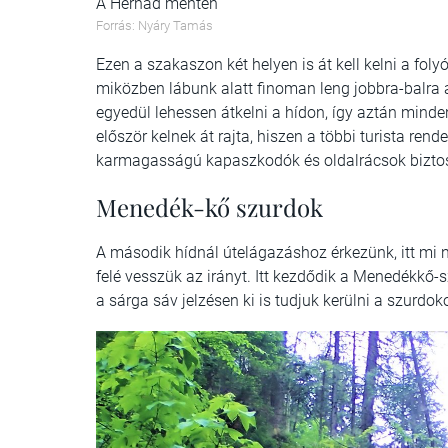
A Hernád mentén
Forrás: Nyáry Tamás
Ezen a szakaszon két helyen is át kell kelni a folyó
miközben lábunk alatt finoman leng jobbra-balra a 
egyedül lehessen átkelni a hídon, így aztán min
először kelnek át rajta, hiszen a többi turista r
karmagasságú kapaszkodók és oldalrácsok biztosí
Menedék-kő szurdok
A második hídnál útelágazáshoz érkezünk, itt m
felé vesszük az irányt. Itt kezdődik a Menedékkő-
a sárga sáv jelzésen ki is tudjuk kerülni a szurdok