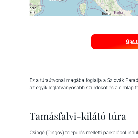
Gps t
Ez a túraútvonal magába foglalja a Szlovák Parad
az egyik leglátványosabb szurdokot és a címlap f
Tamásfalvi-kilátó túra
Csingó (Cingov) település melletti parkolóból indu