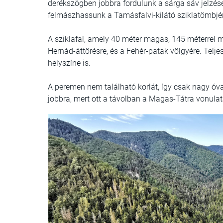
derékszögben jobbra fordulunk a sárga sáv jelzé
felmászhassunk a Tamásfalvi-kilátó sziklatömbjé
A sziklafal, amely 40 méter magas, 145 méterrel m
Hernád-áttörésre, és a Fehér-patak völgyére. Telj
helyszíne is.
A peremen nem található korlát, így csak nagy óva
jobbra, mert ott a távolban a Magas-Tátra vonul