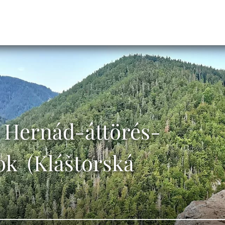
- Hernád-áttörés-
k (Kláštorská