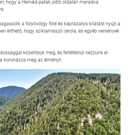
sen, hogy a Hernád-patak jobb oldalán maradva
re.
agasodik a folyóvölgy fölé és káprázatos kilátást nyújt a
esen érthető, hogy sziklamászó iskola, és egyéb versenyek
tossággal közelítsük meg, és feltétlenül nézzünk el
ata koronázza meg az élményt.