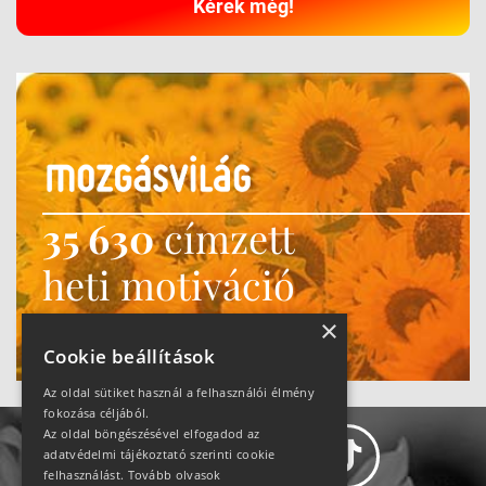
Kérek még!
35 630
címzett
heti motiváció
Ne maradj le!
×
Cookie beállítások
Az oldal sütiket használ a felhasználói élmény
fokozása céljából.
Az oldal böngészésével elfogadod az
adatvédelmi tájékoztató szerinti cookie
felhasználást.
Tovább olvasok