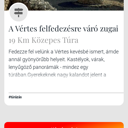
A Vértes felfedezésre váró zugai
19 Km Közepes Túra
Fedezze fel velünk a Vértes kevésbé ismert, ámde
annál gyönyörűbb helyeit. Kastélyok, várak,
lenyűgöző panorámák - mindez egy
túrában.Gyerekeknek nagy kalandot jelent a
Csókakői-vár meghódítása.
#túrázás