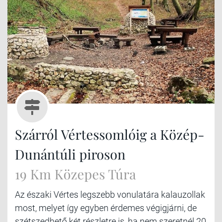
Szárról Vértessomlóig a Közép-
Dunántúli piroson
19 Km Közepes Túra
Az északi Vértes legszebb vonulatára kalauzollak
most, melyet így egyben érdemes végigjárni, de
szétszedhető két részletre is, ha nem szeretnél 20