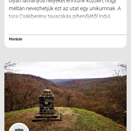
olyan látványos helyeket érintünk közben, hogy
méltán nevezhetjük ezt az utat egy unikumnak. A
túra Csákberény tavacskás pihenőjétől indul,
hossza 13,4 km.
#túrázás