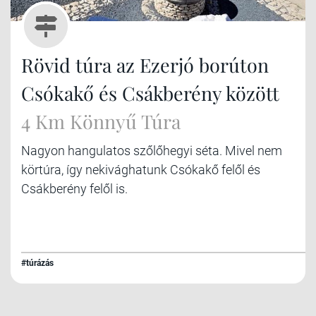
Rövid túra az Ezerjó borúton
Csókakő és Csákberény között
4 Km Könnyű Túra
Nagyon hangulatos szőlőhegyi séta. Mivel nem
körtúra, így nekivághatunk Csókakő felől és
Csákberény felől is.
#túrázás