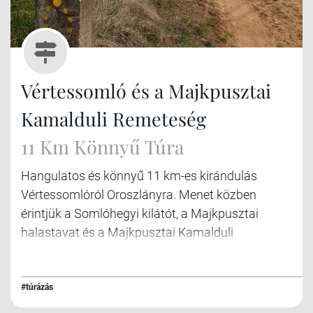
Vértessomló és a Majkpusztai
Kamalduli Remeteség
11 Km Könnyű Túra
Hangulatos és könnyű 11 km-es kirándulás
Vértessomlóról Oroszlányra. Menet közben
érintjük a Somlóhegyi kilátót, a Majkpusztai
halastavat és a Majkpusztai Kamalduli
Remeteség ősfás parkját.
#túrázás