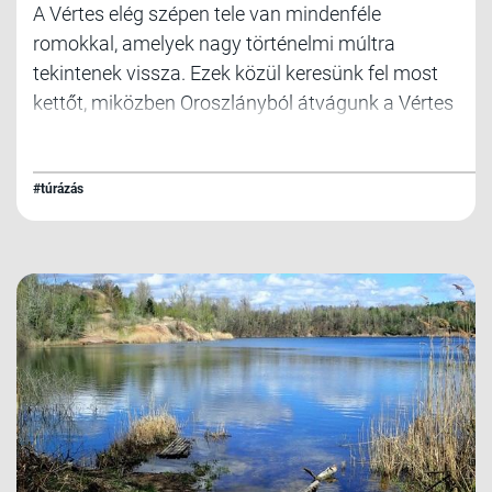
A Vértes elég szépen tele van mindenféle
romokkal, amelyek nagy történelmi múltra
tekintenek vissza. Ezek közül keresünk fel most
kettőt, miközben Oroszlányból átvágunk a Vértes
nyugati szegletén Pusztavámra.
#túrázás