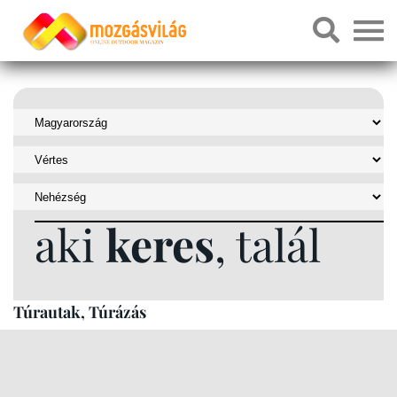
aki
keres
, talál
Túrautak, Túrázás