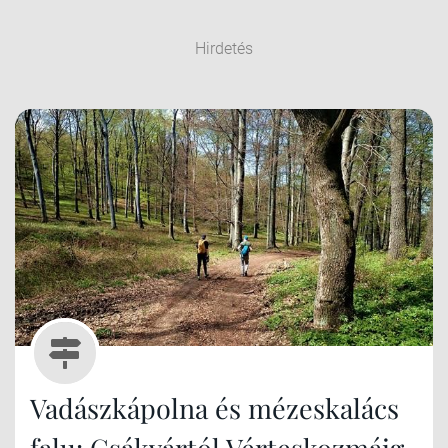
Hirdetés
Vadászkápolna és mézeskalács
falu: Csákvártól Vérteskozmáig