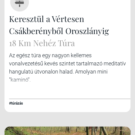
Keresztül a Vértesen
Csákberényből Oroszlányig
18 Km Nehéz Túra
Az egész túra egy nagyon kellemes
vonalvezetésű kevés szintet tartalmazó meditatív
hangulatú útvonalon halad. Amolyan mini
"kaminó".
#túrázás