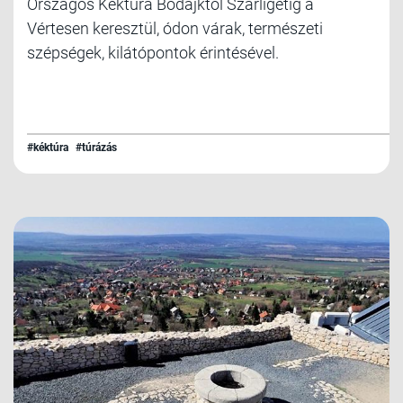
Országos Kéktúra Bodajktól Szárligetig a
Vértesen keresztül, ódon várak, természeti
szépségek, kilátópontok érintésével.
#kéktúra
#túrázás