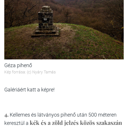
Géza pihenő
Kép forrása: (c) Nyáry Tamás
Galériáért katt a képre!
4.
Kellemes és látványos pihenő után 500 méteren
kék és a zöld jelzés közös szakaszán
keresztül a