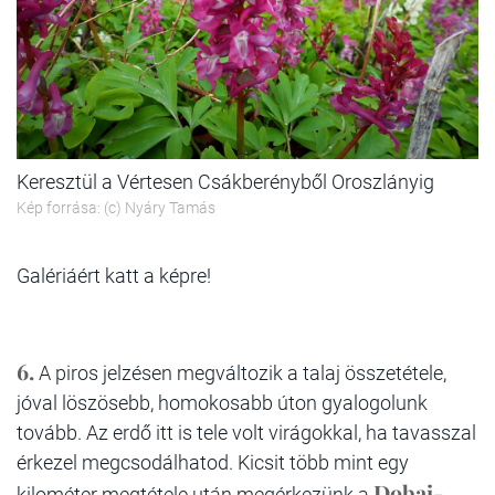
Keresztül a Vértesen Csákberényből Oroszlányig
Kép forrása: (c) Nyáry Tamás
Galériáért katt a képre!
6.
A piros jelzésen megváltozik a talaj összetétele,
jóval löszösebb, homokosabb úton gyalogolunk
tovább. Az erdő itt is tele volt virágokkal, ha tavasszal
érkezel megcsodálhatod. Kicsit több mint egy
Dobai-
kilométer megtétele után megérkezünk a