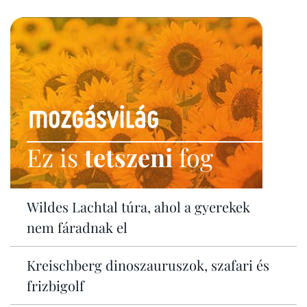
Ez is
tetszeni
fog
Wildes Lachtal túra, ahol a gyerekek
nem fáradnak el
Kreischberg dinoszauruszok, szafari és
frizbigolf