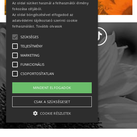
Ne maradj le!
Az oldal sütiket használ a felhasználói élmény
fokozása céljából.
Az oldal böngészésével elfogadod az
adatvédelmi tájékoztató szerinti cookie
felhasználást.
Tovább olvasok
SZÜKSÉGES
TELJESÍTMÉNY
MARKETING
Adatvédelem
FUNKCIONÁLIS
CSOPORTOSÍTATLAN
Állásajánlatok
MINDENT ELFOGADOK
Impresszum-kapcsolat
CSAK A SZÜKSÉGESET
Jogi nyilatkozat
COOKIE RÉSZLETEK
Rólunk
English
Szükséges
Teljesítmény
Marketing