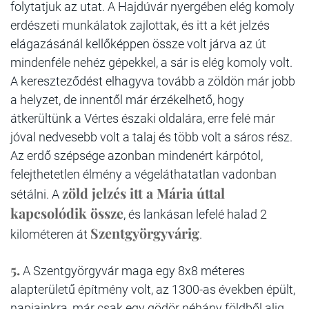
folytatjuk az utat. A Hajdúvár nyergében elég komoly
erdészeti munkálatok zajlottak, és itt a két jelzés
elágazásánál kellőképpen össze volt járva az út
mindenféle nehéz gépekkel, a sár is elég komoly volt.
A kereszteződést elhagyva tovább a zöldön már jobb
a helyzet, de innentől már érzékelhető, hogy
átkerültünk a Vértes északi oldalára, erre felé már
jóval nedvesebb volt a talaj és több volt a sáros rész.
Az erdő szépsége azonban mindenért kárpótol,
felejthetetlen élmény a végeláthatatlan vadonban
zöld jelzés itt a Mária úttal
sétálni. A
kapcsolódik össze
, és lankásan lefelé halad 2
Szentgyörgyvárig
kilométeren át
.
5.
A Szentgyörgyvár maga egy 8x8 méteres
alapterületű építmény volt, az 1300-as években épült,
napjainkra, már csak egy gödör néhány földből alig