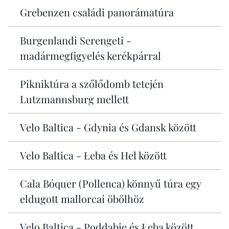
Grebenzen családi panorámatúra
Burgenlandi Serengeti -
madármegfigyelés kerékpárral
Pikniktúra a szőlődomb tetején
Lutzmannsburg mellett
Velo Baltica - Gdynia és Gdansk között
Velo Baltica - Łeba és Hel között
Cala Bóquer (Pollenca) könnyű túra egy
eldugott mallorcai öbölhöz
Velo Baltica - Poddąbie és Łeba között