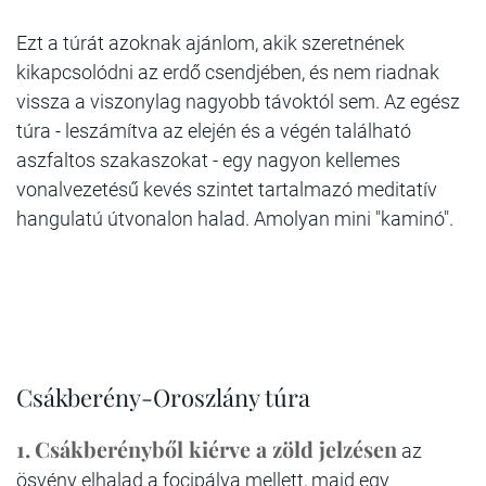
Ezt a túrát azoknak ajánlom, akik szeretnének
kikapcsolódni az erdő csendjében, és nem riadnak
vissza a viszonylag nagyobb távoktól sem. Az egész
túra - leszámítva az elején és a végén található
aszfaltos szakaszokat - egy nagyon kellemes
vonalvezetésű kevés szintet tartalmazó meditatív
hangulatú útvonalon halad. Amolyan mini "kaminó".
Csákberény-Oroszlány túra
1.
Csákberényből kiérve a zöld jelzésen
az
ösvény elhalad a focipálya mellett, majd egy