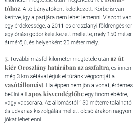
tóhoz
. A tó bányatóként keletkezett. Körbe is van
kerítve, így a partjára nem lehet lemenni. Viszont van
egy érdekessége, a 2011-es oroszlányi földrengéskor
egy óriási gödör keletkezett mellette, mely 150 méter
átmérőjű, és helyenként 20 méter mély.
7.
az út
További másfél kilométer megtétele után
kiér Oroszlány határában az aszfaltra
, és innen
még 3 km sétával érjük el túránk végpontját a
vasútállomást
. Ha éppen nem jön a vonat, érdemes
Lapos kisvendéglőbe
beülni a
egy finom ebédre,
vagy vacsorára. Az állomástól 150 méterre található
és udvarias kiszolgálás mellett olcsó árakon nagyon
jókat lehet enni.