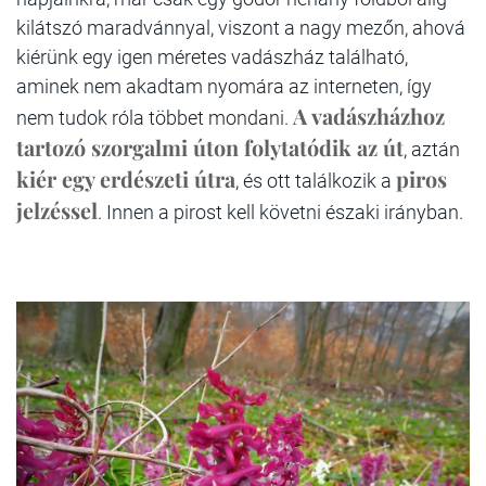
kilátszó maradvánnyal, viszont a nagy mezőn, ahová
kiérünk egy igen méretes vadászház található,
aminek nem akadtam nyomára az interneten, így
A vadászházhoz
nem tudok róla többet mondani.
tartozó szorgalmi úton folytatódik az út
, aztán
kiér egy erdészeti útra
piros
, és ott találkozik a
jelzéssel
. Innen a pirost kell követni északi irányban.