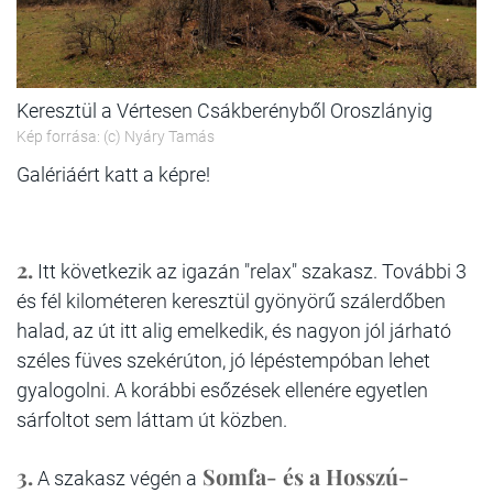
Keresztül a Vértesen Csákberényből Oroszlányig
Kép forrása: (c) Nyáry Tamás
Galériáért katt a képre!
2.
Itt következik az igazán "relax" szakasz. További 3
és fél kilométeren keresztül gyönyörű szálerdőben
halad, az út itt alig emelkedik, és nagyon jól járható
széles füves szekérúton, jó lépéstempóban lehet
gyalogolni. A korábbi esőzések ellenére egyetlen
sárfoltot sem láttam út közben.
3.
Somfa- és a Hosszú-
A szakasz végén a