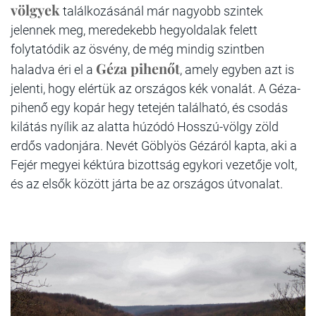
völgyek
találkozásánál már nagyobb szintek
jelennek meg, meredekebb hegyoldalak felett
folytatódik az ösvény, de még mindig szintben
Géza pihenőt
haladva éri el a
, amely egyben azt is
jelenti, hogy elértük az országos kék vonalát. A Géza-
pihenő egy kopár hegy tetején található, és csodás
kilátás nyílik az alatta húzódó Hosszú-völgy zöld
erdős vadonjára. Nevét Göblyös Gézáról kapta, aki a
Fejér megyei kéktúra bizottság egykori vezetője volt,
és az elsők között járta be az országos útvonalat.