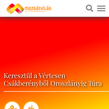
Keresztül a Vértesen
Csákberényből Oroszlányig Túra