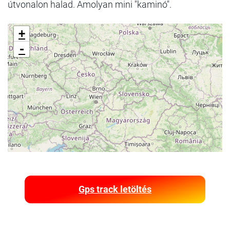
útvonalon halad. Amolyan mini "kaminó".
+
-
Gps track letöltés