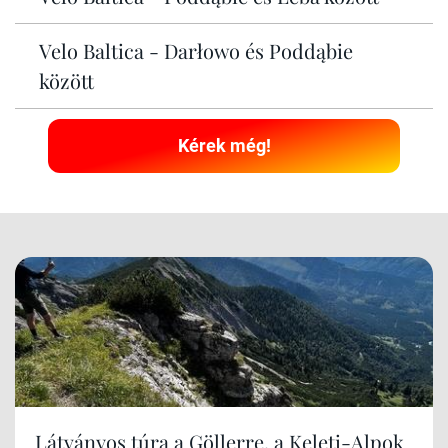
Velo Baltica - Darłowo és Poddąbie
között
Kérek még!
Látványos túra a Göllerre, a Keleti-Alpok