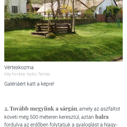
Vérteskozma
Kép forrása: Nyáry Tamás
Galériáért katt a képre!
2.
Tovább megyünk a sárgán
, amely az aszfaltot
balra
követi még 500 méteren keresztül, aztán
fordulva az erdőben folytatjuk a gyaloglást a Nagy-