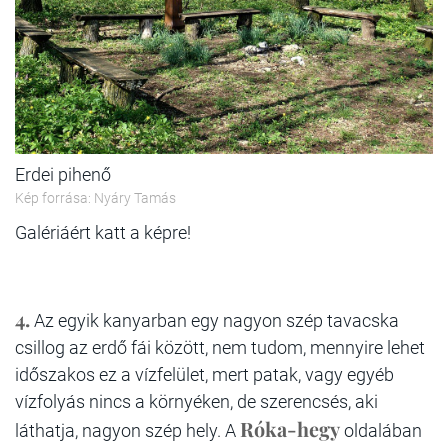
Erdei pihenő
Kép forrása: Nyáry Tamás
Galériáért katt a képre!
4.
Az egyik kanyarban egy nagyon szép tavacska
csillog az erdő fái között, nem tudom, mennyire lehet
időszakos ez a vízfelület, mert patak, vagy egyéb
vízfolyás nincs a környéken, de szerencsés, aki
Róka-hegy
láthatja, nagyon szép hely. A
oldalában