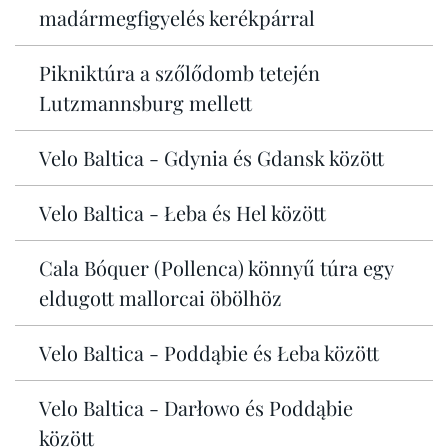
madármegfigyelés kerékpárral
Pikniktúra a szőlődomb tetején
Lutzmannsburg mellett
Velo Baltica - Gdynia és Gdansk között
Velo Baltica - Łeba és Hel között
Cala Bóquer (Pollenca) könnyű túra egy
eldugott mallorcai öbölhöz
Velo Baltica - Poddąbie és Łeba között
Velo Baltica - Darłowo és Poddąbie
között