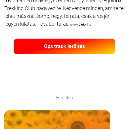
rövidítésben csak egyszerűen Nagyfehér az Equinox
Trekking Club nagyvezíre. Kedvence minden, amire fel
lehet mászni. Domb, hegy, ferrata, csak a végén
legyen kilátás. További túrái:
www.trekk.hu
Gps track letöltés
Hirdetés