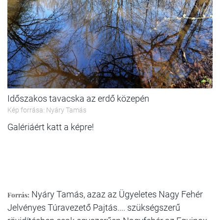
Időszakos tavacska az erdő közepén
Kép forrása: Nyáry Tamás
Galériáért katt a képre!
Nyáry Tamás, azaz az Ügyeletes Nagy Fehér
Forrás:
Jelvényes Túravezető Pajtás.... szükségszerű