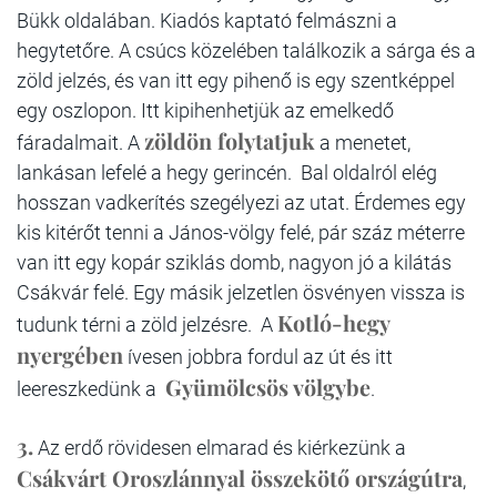
Bükk oldalában. Kiadós kaptató felmászni a
hegytetőre. A csúcs közelében találkozik a sárga és a
zöld jelzés, és van itt egy pihenő is egy szentképpel
egy oszlopon. Itt kipihenhetjük az emelkedő
zöldön folytatjuk
fáradalmait. A
a menetet,
lankásan lefelé a hegy gerincén. Bal oldalról elég
hosszan vadkerítés szegélyezi az utat. Érdemes egy
kis kitérőt tenni a János-völgy felé, pár száz méterre
van itt egy kopár sziklás domb, nagyon jó a kilátás
Csákvár felé. Egy másik jelzetlen ösvényen vissza is
Kotló-hegy
tudunk térni a zöld jelzésre. A
nyergében
ívesen jobbra fordul az út és itt
Gyümölcsös völgybe
leereszkedünk a
.
3.
Az erdő rövidesen elmarad és kiérkezünk a
Csákvárt Oroszlánnyal összekötő országútra
,