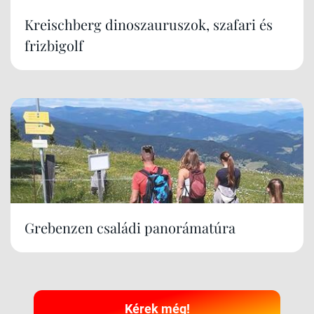
Kreischberg dinoszauruszok, szafari és
frizbigolf
Grebenzen családi panorámatúra
Kérek még!