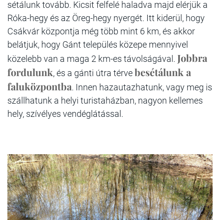
sétálunk tovább. Kicsit felfelé haladva majd elérjük a
Róka-hegy és az Öreg-hegy nyergét. Itt kiderül, hogy
Csákvár központja még több mint 6 km, és akkor
belátjuk, hogy Gánt település közepe mennyivel
Jobbra
közelebb van a maga 2 km-es távolságával.
fordulunk
besétálunk a
, és a gánti útra térve
faluközpontba
. Innen hazautazhatunk, vagy meg is
szállhatunk a helyi turistaházban, nagyon kellemes
hely, szívélyes vendéglátással.