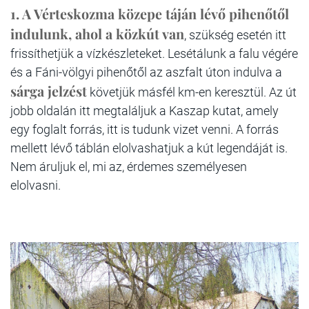
1.
A Vérteskozma közepe táján lévő pihenőtől
indulunk, ahol a közkút van
, szükség esetén itt
frissíthetjük a vízkészleteket. Lesétálunk a falu végére
és a Fáni-völgyi pihenőtől az aszfalt úton indulva a
sárga jelzést
követjük másfél km-en keresztül. Az út
jobb oldalán itt megtaláljuk a Kaszap kutat, amely
egy foglalt forrás, itt is tudunk vizet venni. A forrás
mellett lévő táblán elolvashatjuk a kút legendáját is.
Nem áruljuk el, mi az, érdemes személyesen
elolvasni.