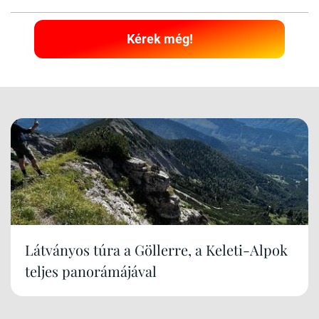
Kérek még!
Látványos túra a Göllerre, a Keleti-Alpok
teljes panorámájával