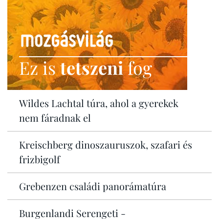
Ez is
tetszeni
fog
Wildes Lachtal túra, ahol a gyerekek
nem fáradnak el
Kreischberg dinoszauruszok, szafari és
frizbigolf
Grebenzen családi panorámatúra
Burgenlandi Serengeti -