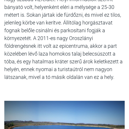
bányató volt, helyenként eléri a mélysége a 25-30
métert is. Sokan jártak ide fürdőzni, és mivel ez tilos,
jelenleg körbe van kerítve. Állítólag horgásztavat
fognak belőle csinálni és parkosítani fogják a
környezetét. A 2011-es nagy Oroszlányi
földrengésnek itt volt az epicentruma, akkor a part
közelében lévő laza homokos talaj belecsúszott a
tóba, és egy hatalmas kráter szerű árok keletkezett a
helyén, ennek nyomai a turistaútról nem nagyon
látszanak, mivel a tó másik oldalán van ez a hely.