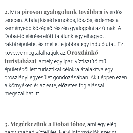
2.
piroson gyalogolunk továbbra is
Mi a
erdős
terepen. A talaj kissé homokos, löszös, érdemes a
keményebb középső részén gyalogolni az útnak. A
Dobai-tó elérése előtt találunk egy elhagyott
raktárépületet és mellette jobbra egy induló utat. Ezt
Oroszlánkő
követve megtalálhatjuk az
turistaházat
, amely egy ipari víztisztító mű
épületéből lett turisztikai célokra átalakítva egy
oroszlányi egyesület gondozásában. Akit éppen ezen
a környéken ér az este, előzetes foglalással
megszállhat itt.
3.
Megérkezünk a Dobai tóhoz
, ami egy elég
nagy szabad vízfelület. Helyi információk szerint