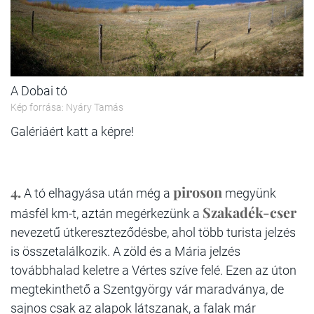
A Dobai tó
Kép forrása: Nyáry Tamás
Galériáért katt a képre!
4.
piroson
A tó elhagyása után még a
megyünk
Szakadék-cser
másfél km-t, aztán megérkezünk a
nevezetű útkereszteződésbe, ahol több turista jelzés
is összetalálkozik. A zöld és a Mária jelzés
továbbhalad keletre a Vértes szíve felé. Ezen az úton
megtekinthető a Szentgyörgy vár maradványa, de
sajnos csak az alapok látszanak, a falak már