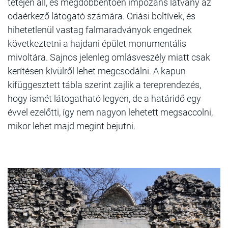
tetején áll, és megdöbbentően impozáns látvány az
odaérkező látogató számára. Oriási boltívek, és
hihetetlenül vastag falmaradványok engednek
következtetni a hajdani épület monumentális
mivoltára. Sajnos jelenleg omlásveszély miatt csak
kerítésen kívülről lehet megcsodálni. A kapun
kifüggesztett tábla szerint zajlik a tereprendezés,
hogy ismét látogatható legyen, de a határidő egy
évvel ezelőtti, így nem nagyon lehetett megsaccolni,
mikor lehet majd megint bejutni.