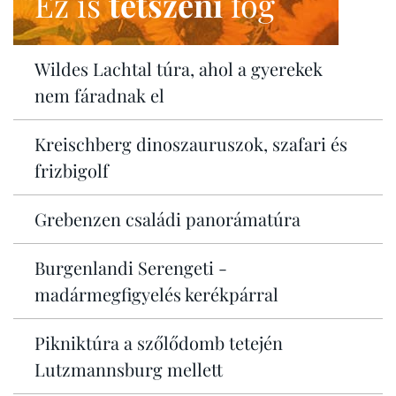
Ez is
tetszeni
fog
Wildes Lachtal túra, ahol a gyerekek
nem fáradnak el
Kreischberg dinoszauruszok, szafari és
frizbigolf
Grebenzen családi panorámatúra
Burgenlandi Serengeti -
madármegfigyelés kerékpárral
Pikniktúra a szőlődomb tetején
Lutzmannsburg mellett