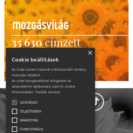
35 630
címzett
heti motiváció
×
Cookie beállítások
Ne maradj le!
Az oldal sütiket használ a felhasználói élmény
fokozása céljából.
Az oldal böngészésével elfogadod az
adatvédelmi tájékoztató szerinti cookie
felhasználást.
Tovább olvasok
SZÜKSÉGES
TELJESÍTMÉNY
MARKETING
Adatvédelem
FUNKCIONÁLIS