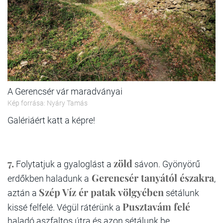
A Gerencsér vár maradványai
Kép forrása: Nyáry Tamás
Galériáért katt a képre!
7.
zöld
Folytatjuk a gyaloglást a
sávon. Gyönyörű
Gerencsér tanyától északra
erdőkben haladunk a
,
Szép Víz ér patak völgyében
aztán a
sétálunk
Pusztavám felé
kissé felfelé. Végül rátérünk a
haladó aszfaltos útra és azon sétálunk be