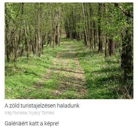
A zöld turistajelzésen haladunk
Kép forrása: Nyáry Tamás
Galériáért katt a képre!