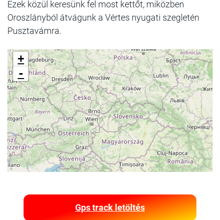
Ezek közül keresünk fel most kettőt, miközben
Oroszlányból átvágunk a Vértes nyugati szegletén
Pusztavámra.
+
-
Gps track letöltés