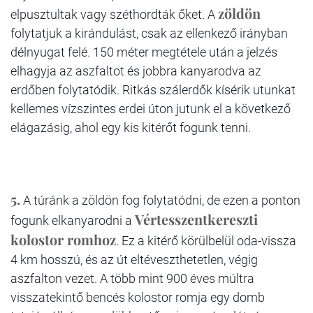
zöldön
elpusztultak vagy széthordták őket. A
folytatjuk a kirándulást, csak az ellenkező irányban
délnyugat felé. 150 méter megtétele után a jelzés
elhagyja az aszfaltot és jobbra kanyarodva az
erdőben folytatódik. Ritkás szálerdők kísérik utunkat
kellemes vízszintes erdei úton jutunk el a következő
elágazásig, ahol egy kis kitérőt fogunk tenni.
5.
A túránk a zöldön fog folytatódni, de ezen a ponton
Vértesszentkereszti
fogunk elkanyarodni a
kolostor romhoz
. Ez a kitérő körülbelül oda-vissza
4 km hosszú, és az út eltéveszthetetlen, végig
aszfalton vezet. A több mint 900 éves múltra
visszatekintő bencés kolostor romja egy domb