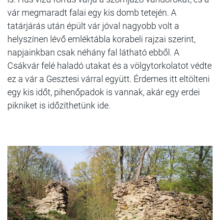
vár megmaradt falai egy kis domb tetején. A
tatárjárás után épült vár jóval nagyobb volt a
helyszínen lévő emléktábla korabeli rajzai szerint,
napjainkban csak néhány fal látható ebből. A
Csákvár felé haladó utakat és a völgytorkolatot védte
ez a vár a Gesztesi várral együtt. Érdemes itt eltölteni
egy kis időt, pihenőpadok is vannak, akár egy erdei
pikniket is időzíthetünk ide.