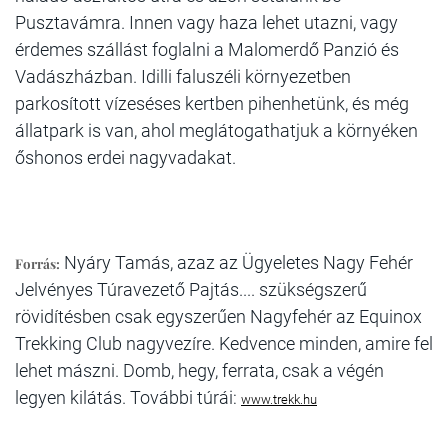
Pusztavámra. Innen vagy haza lehet utazni, vagy
érdemes szállást foglalni a Malomerdő Panzió és
Vadászházban. Idilli faluszéli környezetben
parkosított vízeséses kertben pihenhetünk, és még
állatpark is van, ahol meglátogathatjuk a környéken
őshonos erdei nagyvadakat.
Nyáry Tamás, azaz az Ügyeletes Nagy Fehér
Forrás:
Jelvényes Túravezető Pajtás.... szükségszerű
rövidítésben csak egyszerűen Nagyfehér az Equinox
Trekking Club nagyvezíre. Kedvence minden, amire fel
lehet mászni. Domb, hegy, ferrata, csak a végén
legyen kilátás. További túrái:
www.trekk.hu