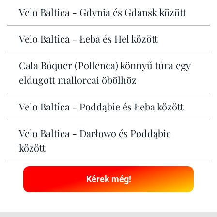
Velo Baltica - Gdynia és Gdansk között
Velo Baltica - Łeba és Hel között
Cala Bóquer (Pollenca) könnyű túra egy
eldugott mallorcai öbölhöz
Velo Baltica - Poddąbie és Łeba között
Velo Baltica - Darłowo és Poddąbie
között
Kérek még!