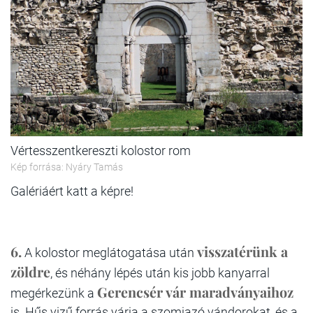
Vértesszentkereszti kolostor rom
Kép forrása: Nyáry Tamás
Galériáért katt a képre!
6.
visszatérünk a
A kolostor meglátogatása után
zöldre
, és néhány lépés után kis jobb kanyarral
Gerencsér vár maradványaihoz
megérkezünk a
is. Hűs vizű forrás várja a szomjazó vándorokat, és a