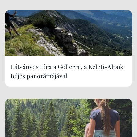
Látványos túra a Göllerre, a Keleti-Alpok
teljes panorámájával