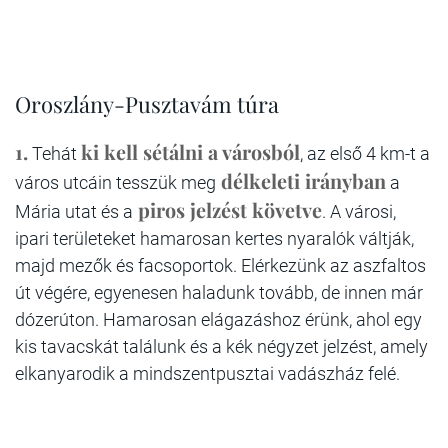
Oroszlány-Pusztavám túra
1.
ki kell sétálni a városból
Tehát
, az első 4 km-t a
délkeleti irányban
város utcáin tesszük meg
a
piros jelzést követve
Mária utat és a
. A városi,
ipari területeket hamarosan kertes nyaralók váltják,
majd mezők és facsoportok. Elérkezünk az aszfaltos
út végére, egyenesen haladunk tovább, de innen már
dózerúton. Hamarosan elágazáshoz érünk, ahol egy
kis tavacskát találunk és a kék négyzet jelzést, amely
elkanyarodik a mindszentpusztai vadászház felé.