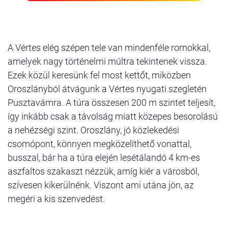
A Vértes elég szépen tele van mindenféle romokkal,
amelyek nagy történelmi múltra tekintenek vissza.
Ezek közül keresünk fel most kettőt, miközben
Oroszlányból átvágunk a Vértes nyugati szegletén
Pusztavámra. A túra összesen 200 m szintet teljesít,
így inkább csak a távolság miatt közepes besorolású
a nehézségi szint. Oroszlány, jó közlekedési
csomópont, könnyen megközelíthető vonattal,
busszal, bár ha a túra elején lesétálandó 4 km-es
aszfaltos szakaszt nézzük, amíg kiér a városból,
szívesen kikerülnénk. Viszont ami utána jön, az
megéri a kis szenvedést.