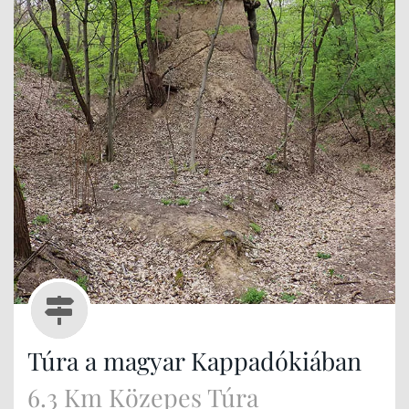
Túra a magyar Kappadókiában
6.3 Km Közepes Túra