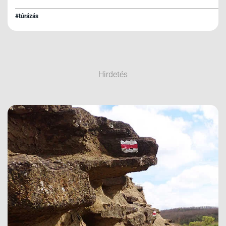
#túrázás
Hirdetés