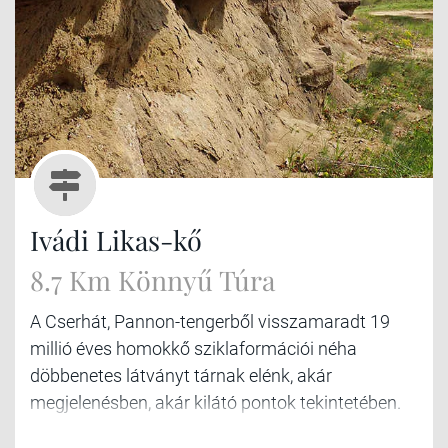
Ivádi Likas-kő
8.7 Km Könnyű Túra
A Cserhát, Pannon-tengerből visszamaradt 19
millió éves homokkő sziklaformációi néha
döbbenetes látványt tárnak elénk, akár
megjelenésben, akár kilátó pontok tekintetében.
Így van ez az Ivádi Likas-kővel is, amelyet egy