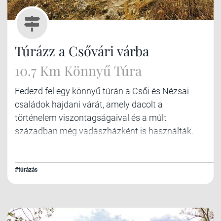
Túrázz a Csővári várba
10.7 Km Könnyű Túra
Fedezd fel egy könnyű túrán a Csői és Nézsai
családok hajdani várát, amely dacolt a
történelem viszontagságaival és a múlt
században még vadászházként is használták.
Közben érintünk egy forrást is, valamint a várral
együtt két csodás kilátópont is útba esik majd. A
túra karakterisztikája leginkább sík, néhány rövid
#túrázás
ámde combos emelkedővel, ideális egy családi
kirándulásra.