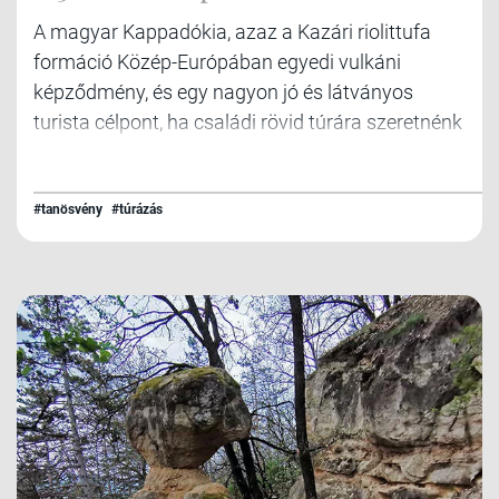
A magyar Kappadókia, azaz a Kazári riolittufa
formáció Közép-Európában egyedi vulkáni
képződmény, és egy nagyon jó és látványos
turista célpont, ha családi rövid túrára szeretnénk
menni. Út közben nem csak a fehér piramisokat,
de sok más egyéb látványos felszíni
képződményt is felfedezhetünk.
#tanösvény
#túrázás