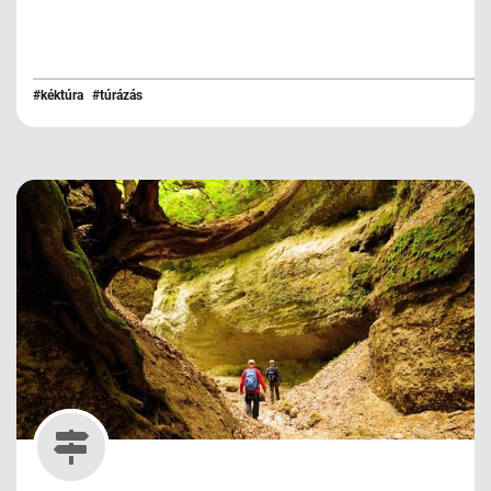
#kéktúra
#túrázás