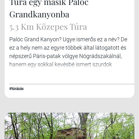
Túra egy másik Palóc
Grandkanyonba
5.3 Km Közepes Túra
Palóc Grand Kanyon? Ugye ismerős ez a név? De
ez a hely nem az egyre többek által látogatott és
népszerű Páris-patak völgye Nógrádszakálnál,
hanem egy sokkal kevésbé ismert szurdok
Mátraverebély – Szentkút fölött az erdőben,
ahová még jelzett ösvény sem vezet. Persze nem
túl hosszú, de annál látványosabb hasadék.
#túrázás