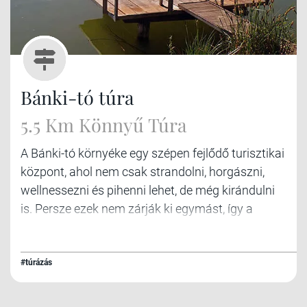
Bánki-tó túra
5.5 Km Könnyű Túra
A Bánki-tó környéke egy szépen fejlődő turisztikai
központ, ahol nem csak strandolni, horgászni,
wellnessezni és pihenni lehet, de még kirándulni
is. Persze ezek nem zárják ki egymást, így a
lehetőségek száma szinte határtalan.
#túrázás