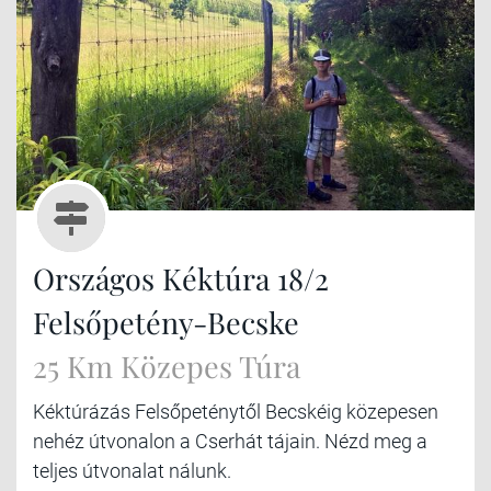
Országos Kéktúra 18/2
Felsőpetény-Becske
25 Km Közepes Túra
Kéktúrázás Felsőpeténytől Becskéig közepesen
nehéz útvonalon a Cserhát tájain. Nézd meg a
teljes útvonalat nálunk.