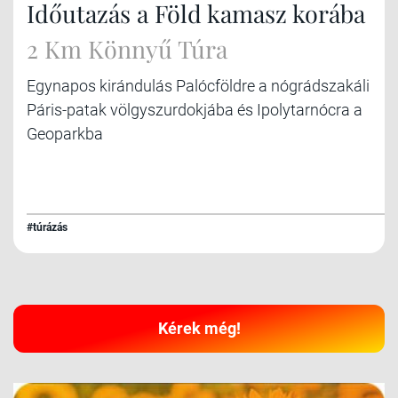
Időutazás a Föld kamasz korába
2 Km Könnyű Túra
Egynapos kirándulás Palócföldre a nógrádszakáli
Páris-patak völgyszurdokjába és Ipolytarnócra a
Geoparkba
#túrázás
Kérek még!