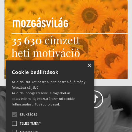
35 630
címzett
heti motiváció
Ne maradj le!
×
Cookie beállítások
Az oldal sütiket használ a felhasználói élmény
fokozása céljából.
Az oldal böngészésével elfogadod az
adatvédelmi tájékoztató szerinti cookie
felhasználást.
Tovább olvasok
SZÜKSÉGES
Adatvédelem
TELJESÍTMÉNY