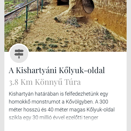
A Kishartyáni Kőlyuk-oldal
3.8 Km Könnyű Túra
Kishartyán határában is felfedezhetünk egy
homokkő monstrumot a Kővölgyben. A 300
méter hosszú és 40 méter magas Kőlyuk-oldal
szikla egy 30 millió évvel ezelőtti tenger
partvidékén jött létre.