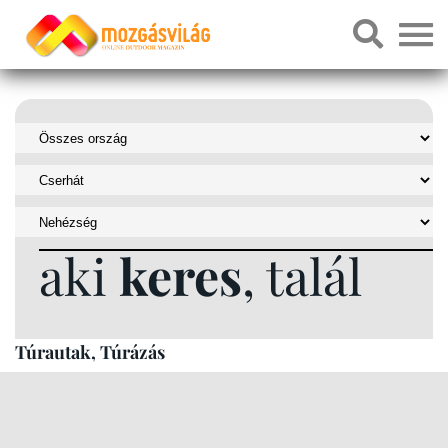
aki
keres
, talál
Túrautak, Túrázás