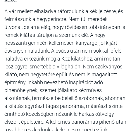
A vár mellett elhaladva ráfordulunk a kék jelzésre, és
felmászunk a hegygerincre. Nem túl meredek
útvonal, de arra elég, hogy rövidesen több irányban is
remek kilátás táruljon a szemünk elé. A hegy
hosszanti gerincén kellemesen kanyargó, jól kijárt
ösvényen haladunk. A csúcs után nem sokkal lefelé
haladva érkezünk meg a Kéz kilátóhoz, ami méltán
lesz egyre ismertebb a világhálón. Nem szokványos
kilátó, nem hegytetőre épült és nem is magasított
építmény, inkább nevezhető inspirációt adó
pihenőhelynek, szemet jóllakató kézműves
alkotásnak, természetbe beleillő szobornak, ahonnan
a kilátás egyrészt tágas panoráma, másrészt szinte
érinthető közelségben nézünk le Farkaskútvölgy
elszórt épületeire. A kellemes panorámás pihenő után
tovább ereszkedünk a kéken és megérkezünk