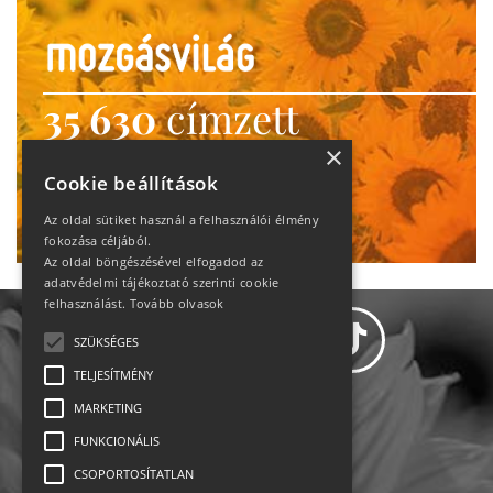
35 630
címzett
heti motiváció
×
Cookie beállítások
Ne maradj le!
Az oldal sütiket használ a felhasználói élmény
fokozása céljából.
Az oldal böngészésével elfogadod az
adatvédelmi tájékoztató szerinti cookie
felhasználást.
Tovább olvasok
SZÜKSÉGES
TELJESÍTMÉNY
MARKETING
Adatvédelem
FUNKCIONÁLIS
CSOPORTOSÍTATLAN
Állásajánlatok