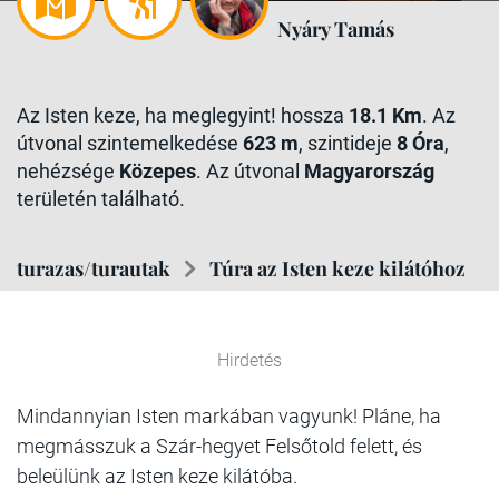
Nyáry Tamás
Az Isten keze, ha meglegyint! hossza
18.1 Km
. Az
útvonal szintemelkedése
623 m
, szintideje
8 Óra
,
nehézsége
Közepes
. Az útvonal
Magyarország
területén található.
turazas/turautak
Túra az Isten keze kilátóhoz
Hirdetés
Mindannyian Isten markában vagyunk! Pláne, ha
megmásszuk a Szár-hegyet Felsőtold felett, és
beleülünk az Isten keze kilátóba.