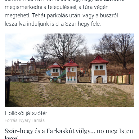
megismerkedni a településsel, a túra végén
megteheti. Tehát parkolás után, vagy a buszról
leszállva induljunk is el a Szár-hegy felé.
Hollókői játszótér
Forrás: Nyáry Tamás
Szár-hegy és a Farkaskút völgy… no meg Isten
keze!