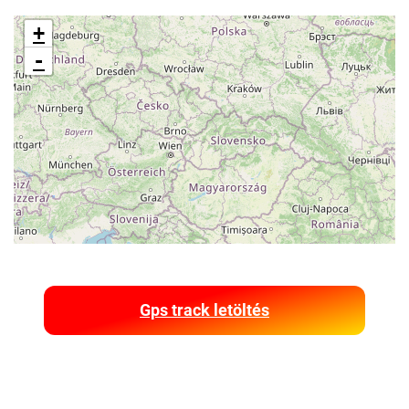
+
-
Gps track letöltés