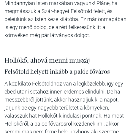
Mindannyian Isten markában vagyunk! Pláne, ha
megmásszuk a Szár-hegyet Felsőtold felett, és
beleülünk az Isten keze kilátóba. Ez már önmagában
is egy menő dolog, de azért felkeresünk itt a
környéken még pár látványos dolgot.
Hollókő, ahová menni muszáj
Felsőtold helyett inkább a palóc főváros
A kéz kilátó Felsőtoldhoz van a legközelebb, így egy
ebéd utáni sétához innen érdemes elindulni. De ha
messzebbről jöttünk, akkor használjuk ki a napot,
járjunk be egy nagyobb területet a környéken,
válasszuk hát Hollókőt kiindulási pontnak. Ha most
Hollókőről, a palóc fővárosról kezdenék írni, akkor
semmi más nem férne bele, úgyhogy aki szeretne