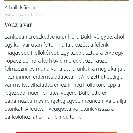
A hollókői vár
Forrás: Nyáry Tamás
Vonz a vár
Lankásan ereszkedve jutunk el a Bükk-völgybe, ahol
egy kanyar után feltűnik a fák között a fölénk
magasodó Hollókői vár. Egy szép tisztásra érve egy
kopasz dombra kell rövid meredek szakaszon
felmászni, és már a vár alatt járunk. Ha meg akarjuk
nézni, innen érdemes odasétálni. A jelzett út pedig a
vár mellett elhaladva érkezik meg Hollókőre, épp a
legszebb műemlék utca végére. Büfé, étterem,
babamúzeum és rengeteg egyéb megnézni való állja
utunkat. A főutcán végigsétálva jutunk vissza a
parkolóhoz, ahonnan elindultunk.