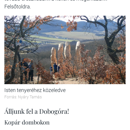
Felsőtoldra.
Isten tenyeréhez közeledve
Forrás: Nyáry Tamás
Álljunk fel a Dobogóra!
Kopár dombokon