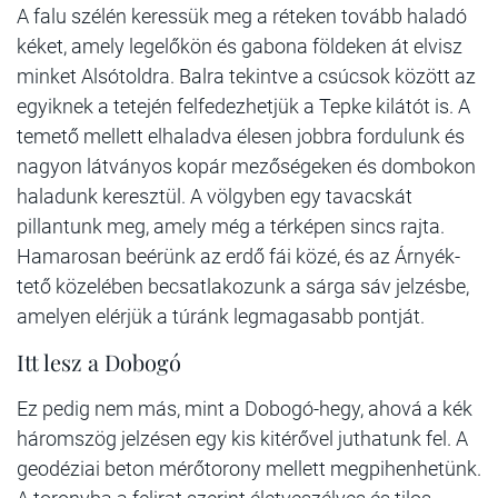
A falu szélén keressük meg a réteken tovább haladó
kéket, amely legelőkön és gabona földeken át elvisz
minket Alsótoldra. Balra tekintve a csúcsok között az
egyiknek a tetején felfedezhetjük a Tepke kilátót is. A
temető mellett elhaladva élesen jobbra fordulunk és
nagyon látványos kopár mezőségeken és dombokon
haladunk keresztül. A völgyben egy tavacskát
pillantunk meg, amely még a térképen sincs rajta.
Hamarosan beérünk az erdő fái közé, és az Árnyék-
tető közelében becsatlakozunk a sárga sáv jelzésbe,
amelyen elérjük a túránk legmagasabb pontját.
Itt lesz a Dobogó
Ez pedig nem más, mint a Dobogó-hegy, ahová a kék
háromszög jelzésen egy kis kitérővel juthatunk fel. A
geodéziai beton mérőtorony mellett megpihenhetünk.