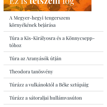
Ez is
tetszeni
fog
A Megyer-hegyi tengerszem
környékének bejárása
Túra a Kis-Királyosra és a Könnycsepp-
tóhoz
Túra az Aranyásók útján
Theodora tanösvény
Túrázz a vulkánoktól a Béke sztúpáig
Túrázz a sátoraljai hullámvasúton