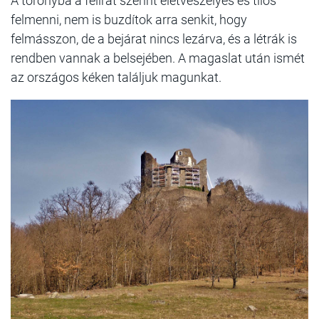
A toronyba a felirat szerint életveszélyes és tilos
felmenni, nem is buzdítok arra senkit, hogy
felmásszon, de a bejárat nincs lezárva, és a létrák is
rendben vannak a belsejében. A magaslat után ismét
az országos kéken találjuk magunkat.