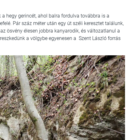
 a hegy gerincét, ahol balra fordulva továbbra is a
efelé. Pár száz méter után egy út széli keresztet találunk,
t az ösvény élesen jobbra kanyarodik, és változatlanul a
ereszkedünk a völgybe egyenesen a Szent László forrás