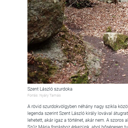
Szent László szurdoka
Forrás: Nyáry Tamás
A rövid szurdokvölgyben néhány nagy szikla közöt
legenda szerint Szent László király lovával átugr
lehetett, akár igaz a történet, akár nem. A szoros a
Szűz Mária forráshoz érkezünk, ahol bőségesen tu