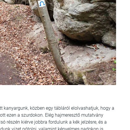
t kanyargunk, közben egy tábláról elolvashatjuk, hogy a
atott ezen a szurdokon. Elég hajmeresztő mutatvány
lsó részén kiérve jobbra fordulunk a kék jelzésre, és a
dunk vizet pótolni, valamint kényelmes padokon is