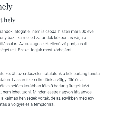
hely
t hely
arándok látogat el, nem is csoda, hiszen már 800 éve
zony bazilika mellett zarándok központ is várja a
lással is. Az országos kék ellenőrző pontja is itt
éget rejt. Ezeket fogjuk most körbejárni.
e között az erdőszélen rátalálunk a kék barlang turista
dalon. Lassan felemelkedünk a völgy fölé és a
ltételezhetően korábban létező barlang üregek kézi
zt nem lehet tudni. Minden esetre nagyon látványos
a alkalmas helységek voltak, de az egyikben még egy
látás a völgyre és a templomra.