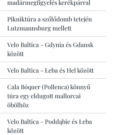
madármegfigyelés kerékpárral
Pikniktúra a szőlődomb tetején
Lutzmannsburg mellett
Velo Baltica - Gdynia és Gdansk
között
Velo Baltica - Łeba és Hel között
Cala Bóquer (Pollenca) könnyű
túra egy eldugott mallorcai
öbölhöz
Velo Baltica - Poddąbie és Łeba
között