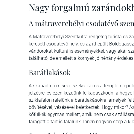
Nagy forgalmú zarándok
A mátraverebélyi csodatévő szen
A Mátraverebélyi Szentkútra rengeteg turista és z
keresett csodatévő hely, és az itt épült Boldogass
vándorokat kulturális eseményekkel, vagy akár szál
található, de emellett a környék jó néhány érdekess
Barátlakások
A szabadtéri miséző széksorai és a templom épület
jelzésre, és ezen kezdünk felkapaszkodni a hegyol
sziklafalon rálelünk a barátlakásokra, amelyek fe
bővítésével, vésésével keletkeztek. Hogy mikor? A
kőfülkék egymás mellett, amik nem csak szállásr
faragott oltárt is találunk. Innen nagyon szép a ki