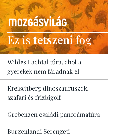
Ez is
tetszeni
fog
Wildes Lachtal túra, ahol a
gyerekek nem fáradnak el
Kreischberg dinoszauruszok,
szafari és frizbigolf
Grebenzen családi panorámatúra
Burgenlandi Serengeti -