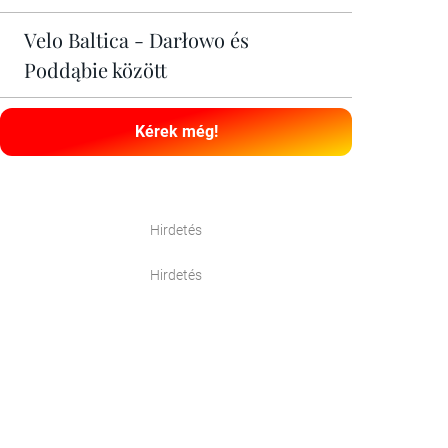
Velo Baltica - Darłowo és
Poddąbie között
Kérek még!
Hirdetés
Hirdetés