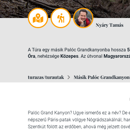
Nyáry Tamás
A Túra egy másik Palóc Grandkanyonba hossza
5
Óra
, nehézsége
Közepes
. Az útvonal
Magyarorsz
turazas/turautak
Másik Palóc Grandkanyon
Palóc Grand Kanyon? Ugye ismerős ez a név? De ez
népszerű Páris-patak völgye Nógrádszakálnál, ha
Szentkút fölött az erdőben, ahová még jelzett ösv