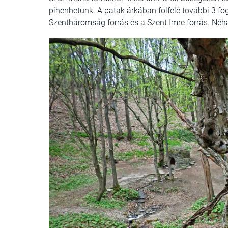
pihenhetünk. A patak árkában fölfelé további 3 fogl
Szentháromság forrás és a Szent Imre forrás. Néha 