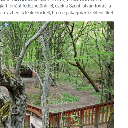
alt forrást fedezhetünk fel, ezek a Szent István forrás, a
a vízben is lépkedni kell, ha meg akarjuk közelíteni őket.