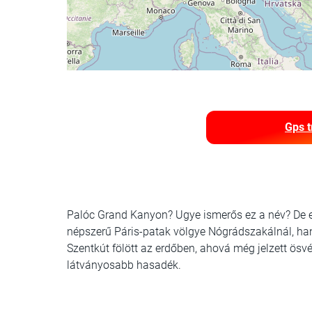
Gps t
Palóc Grand Kanyon? Ugye ismerős ez a név? De ez
népszerű Páris-patak völgye Nógrádszakálnál, ha
Szentkút fölött az erdőben, ahová még jelzett ösv
látványosabb hasadék.