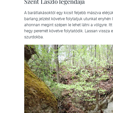
Szent László legendája
A barátlakásoktól egy kicsit feljebb mászva elérjük
barlang jelzést követve folytatjuk utunkat enyhén l
ahonnan megint szépen le lehet látni a völgyre. It
hegy peremét követve folytatódik. Lassan vissza 
szurdokba.