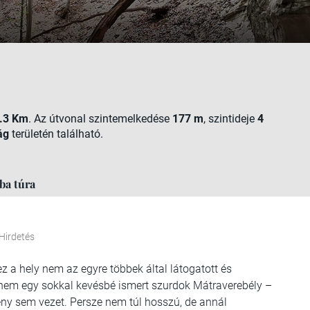
.3 Km
. Az útvonal szintemelkedése
177 m
, szintideje
4
ág
területén található.
ba túra
Hirdetés
 a hely nem az egyre többek által látogatott és
nem egy sokkal kevésbé ismert szurdok Mátraverebély –
ény sem vezet. Persze nem túl hosszú, de annál