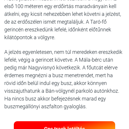
első 100 méteren egy erdőirtás maradványain kell
átkelni, egy kicsit nehezebben lehet követni a jelzést,
de az erdőszélen ismét megtaláljuk. A Taró-fő
gerincén ereszkedünk lefelé, időnként előtűnnek
kilátópontok a völgyre.
A jelzés egyenletesen, nem túl meredeken ereszkedik
lefelé, végig a gerincet követve. A Mála-bérc után
pedig már Nagyvisnyó következik. A főutcát elérve
érdemes megnézni a busz menetrendet, mert ha
rövid időn belül indul egy busz, akkor könnyen
visszajuthatunk a Bán-völgynél parkoló autónkhoz.
Ha nincs busz akkor befejezésnek marad egy
buszmegállónyi aszfalton gyaloglás.
Gps track letöltés