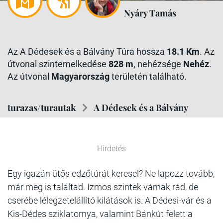
Nyáry Tamás
Az A Dédesek és a Bálvány Túra hossza
18.1 Km
. Az
útvonal szintemelkedése
828 m
, nehézsége
Nehéz
.
Az útvonal
Magyarország
területén található.
turazas/turautak
A Dédesek és a Bálvány
Hirdetés
Egy igazán ütős edzőtúrát keresel? Ne lapozz tovább,
már meg is találtad. Izmos szintek várnak rád, de
cserébe lélegzetelállító kilátások is. A Dédesi-vár és a
Kis-Dédes sziklatornya, valamint Bánkút felett a