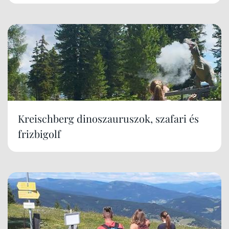
Kreischberg dinoszauruszok, szafari és
frizbigolf