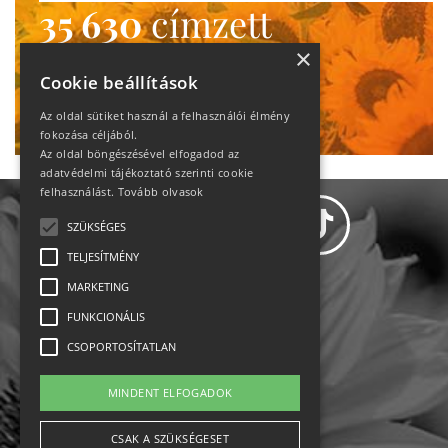
35 630
címzett
heti motiváció
×
Cookie beállítások
Ne maradj le!
Az oldal sütiket használ a felhasználói élmény
fokozása céljából.
Az oldal böngészésével elfogadod az
adatvédelmi tájékoztató szerinti cookie
felhasználást.
Tovább olvasok
SZÜKSÉGES
TELJESÍTMÉNY
MARKETING
Adatvédelem
FUNKCIONÁLIS
CSOPORTOSÍTATLAN
Állásajánlatok
MINDENT ELFOGADOK
Impresszum-kapcsolat
CSAK A SZÜKSÉGESET
Jogi nyilatkozat