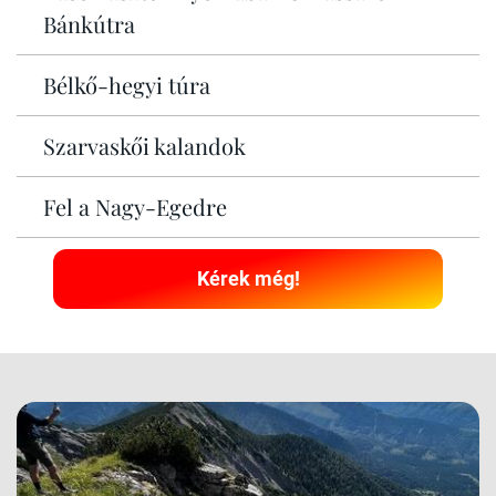
Bánkútra
Bélkő-hegyi túra
Szarvaskői kalandok
Fel a Nagy-Egedre
Kérek még!