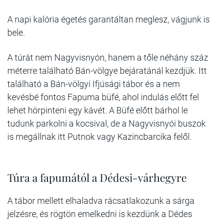
A napi kalória égetés garantáltan meglesz, vágjunk is
bele.
A túrát nem Nagyvisnyón, hanem a tőle néhány száz
méterre található Bán-völgye bejáratánál kezdjük. Itt
található a Bán-völgyi Ifjúsági tábor és a nem
kevésbé fontos Fapuma büfé, ahol indulás előtt fel
lehet hörpinteni egy kávét. A Büfé előtt bárhol le
tudunk parkolni a kocsival, de a Nagyvisnyói buszok
is megállnak itt Putnok vagy Kazincbarcika felől.
Túra a fapumától a Dédesi-várhegyre
A tábor mellett elhaladva rácsatlakozunk a sárga
jelzésre, és rögtön emelkedni is kezdünk a Dédes