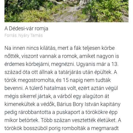
A Dédesi-vár romja
Forrás: Nyáry Tamás
Na innen nincs kilátás, mert a fák teljesen körbe
nőtték, viszont vannak a romok, amiket nagyon is
érdemes körbejárni, megnézni. Ugyanis már a 13.
század óta ott állnak a tatárjárás után épültek. A
török megostromolta, és 15 napig nem tudták
bevenni. A túlerő hatalmas volt, ezért aztán végül
mégis sikerrel jártak, a várból egy alagúton át
kimenekültek a védők, Bárius Bory István kapitány
pedig rárobbantotta a puskaport a törökökre épp
mikor betörtek. Több százan vesztették életüket. A
törökök bosszúból porig rombolták a megmaradt