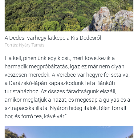
A Dédesi-várhegy látképe a Kis-Dédesről
Forrás: Nyáry Tamás
Ha kell, pihenjünk egy kicsit, mert következik a
harmadik megpróbáltatás, igaz ez már nem olyan
vészesen meredek. A Verebec-vár hegyre fel sétálva,
a Darázskő-lápán kapaszkodunk fel a Bánkúti
turistaházhoz. Az összes fáradtságunk elszáll,
amikor meglátjuk a házat, és megcsap a gulyás és a
sztrapacska illata. Nyáron hideg italok, télen forralt
bor, és forró tea, kávé vár."