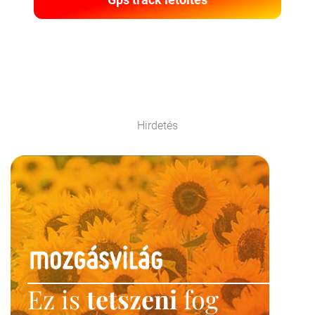
Hirdetés
Ez is
tetszeni
fog