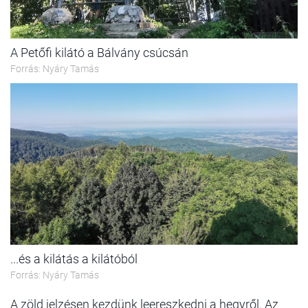
A Petőfi kilátó a Bálvány csúcsán
Forrás: Nyáry Tamás
...és a kilátás a kilátóból
Forrás: Nyáry Tamás
A zöld jelzésen kezdünk leereszkedni a hegyről. Az