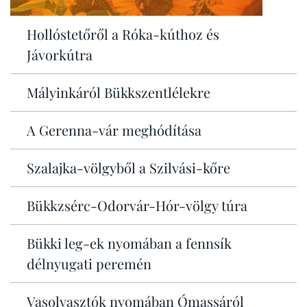
Hollóstetőről a Róka-kúthoz és
Jávorkútra
Mályinkáról Bükkszentlélekre
A Gerenna-vár meghódítása
Szalajka-völgyből a Szilvási-kőre
Bükkzsérc-Odorvár-Hór-völgy túra
Bükki leg-ek nyomában a fennsík
délnyugati peremén
Vasolvasztók nyomában Ómassáról