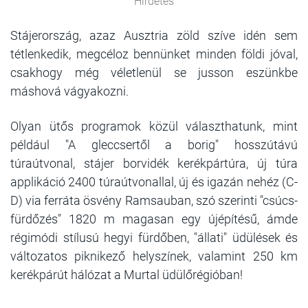
Hirdetés
Stájerország, azaz Ausztria zöld szíve idén sem
tétlenkedik, megcéloz bennünket minden földi jóval,
csakhogy még véletlenül se jusson eszünkbe
máshová vágyakozni.
Olyan ütős programok közül választhatunk, mint
például "A gleccsertől a borig" hosszútávú
túraútvonal, stájer borvidék kerékpártúra, új túra
applikáció 2400 túraútvonallal, új és igazán nehéz (C-
D) via ferráta ösvény Ramsauban, szó szerinti "csúcs-
fürdőzés" 1820 m magasan egy újépítésű, ámde
régimódi stílusú hegyi fürdőben, "állati" üdülések és
változatos piknikező helyszínek, valamint 250 km
kerékpárút hálózat a Murtal üdülőrégióban!