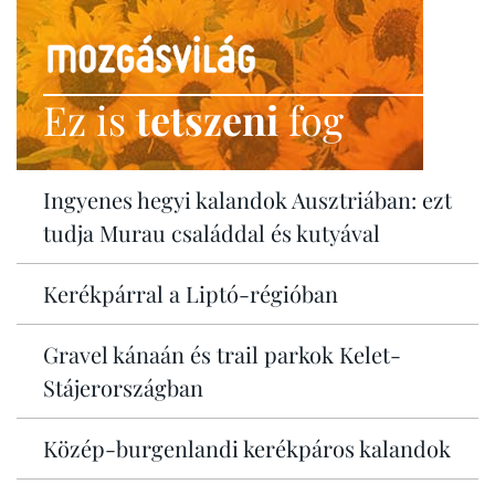
Ez is
tetszeni
fog
Ingyenes hegyi kalandok Ausztriában: ezt
tudja Murau családdal és kutyával
Kerékpárral a Liptó-régióban
Gravel kánaán és trail parkok Kelet-
Stájerországban
Közép-burgenlandi kerékpáros kalandok