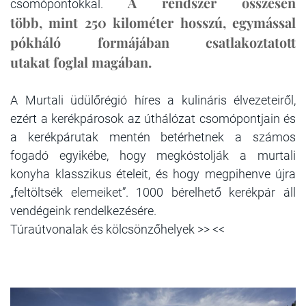
A rendszer összesen
csomópontokkal.
több, mint 250 kilométer hosszú, egymással
pókháló formájában csatlakoztatott
utakat foglal magában.
A Murtali üdülőrégió híres a kulináris élvezeteiről,
ezért a kerékpárosok az úthálózat csomópontjain és
a kerékpárutak mentén betérhetnek a számos
fogadó egyikébe, hogy megkóstolják a murtali
konyha klasszikus ételeit, és hogy megpihenve újra
„feltöltsék elemeiket”. 1000 bérelhető kerékpár áll
vendégeink rendelkezésére.
Túraútvonalak és kölcsönzőhelyek >> <<