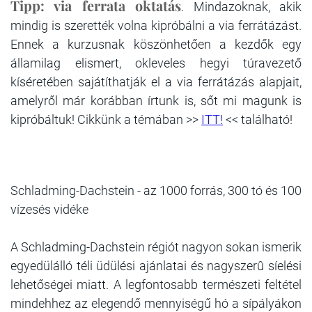
Tipp:
via ferrata oktatás
. Mindazoknak, akik
mindig is szerették volna kipróbálni a via ferrátázást.
Ennek a kurzusnak köszönhetően a kezdők egy
államilag elismert, okleveles hegyi túravezető
kíséretében sajátíthatják el a via ferrátázás alapjait,
amelyről már korábban írtunk is, sőt mi magunk is
kipróbáltuk! Cikkünk a témában >>
ITT!
<< található!
Schladming-Dachstein - az 1000 forrás, 300 tó és 100
vízesés vidéke
A Schladming-Dachstein régiót nagyon sokan ismerik
egyedülálló téli üdülési ajánlatai és nagyszerû síelési
lehetőségei miatt. A legfontosabb természeti feltétel
mindehhez az elegendő mennyiségű hó a sípályákon