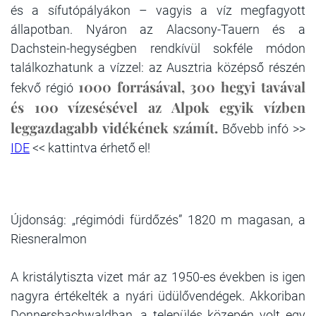
és a sífutópályákon – vagyis a víz megfagyott
állapotban. Nyáron az Alacsony-Tauern és a
Dachstein-hegységben rendkívül sokféle módon
találkozhatunk a vízzel: az Ausztria középső részén
1000 forrásával, 300 hegyi tavával
fekvő régió
és 100 vízesésével az Alpok egyik vízben
leggazdagabb vidékének számít.
Bővebb infó >>
IDE
<< kattintva érhető el!
Újdonság: „régimódi fürdőzés” 1820 m magasan, a
Riesneralmon
A kristálytiszta vizet már az 1950-es években is igen
nagyra értékelték a nyári üdülővendégek. Akkoriban
Donnersbachwaldban, a település közepén volt egy