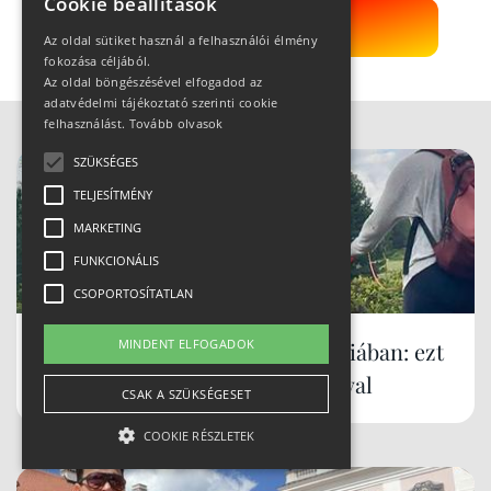
Cookie beállítások
Kérek még!
Az oldal sütiket használ a felhasználói élmény
fokozása céljából.
Az oldal böngészésével elfogadod az
adatvédelmi tájékoztató szerinti cookie
felhasználást.
Tovább olvasok
SZÜKSÉGES
TELJESÍTMÉNY
MARKETING
FUNKCIONÁLIS
CSOPORTOSÍTATLAN
MINDENT ELFOGADOK
Ingyenes hegyi kalandok Ausztriában: ezt
tudja Murau családdal és kutyával
CSAK A SZÜKSÉGESET
COOKIE RÉSZLETEK