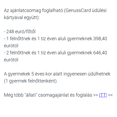
Az ajánlatcsomag foglalható (GenussCard üdülési
kártyával együtt):
-
248 euró/főtől
- 1 felnőttnek és 1 tíz éven aluli gyermeknek
398,40
eurótól
- 2 felnõttnek és 1 tíz éven aluli gyermeknek
646,40
eurótól
A gyermekek 5 éves kor alatt ingyenesen üdülhetnek
(1 gyermek felnőttenként).
Még több "állati" csomagajánlat és foglalás >>
ITT!
<<