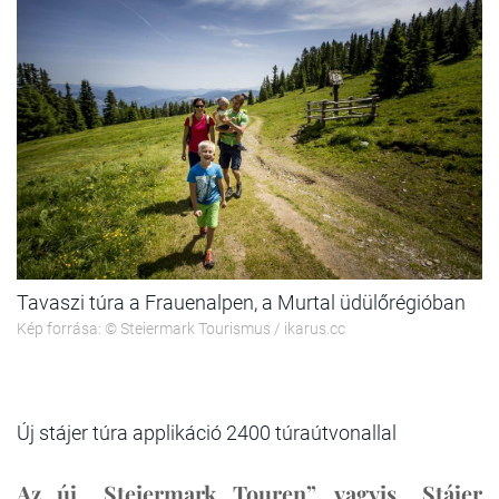
Tavaszi túra a Frauenalpen, a Murtal üdülőrégióban
Kép forrása: © Steiermark Tourismus / ikarus.cc
Új stájer túra applikáció 2400 túraútvonallal
Az új „Steiermark Touren”, vagyis „Stájer