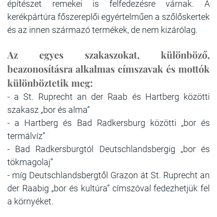
építészet remekei is felfedezésre várnak. A
kerékpártúra főszereplői egyértelműen a szőlőskertek
és az innen származó termékek, de nem kizárólag.
Az egyes szakaszokat, különböző,
beazonosításra alkalmas címszavak és mottók
különböztetik meg:
- a St. Ruprecht an der Raab és Hartberg közötti
szakasz „bor és alma”
- a Hartberg és Bad Radkersburg közötti „bor és
termálvíz”
- Bad Radkersburgtól Deutschlandsbergig „bor és
tökmagolaj”
- míg Deutschlandsbergtől Grazon át St. Ruprecht an
der Raabig „bor és kultúra” címszóval fedezhetjük fel
a környéket.