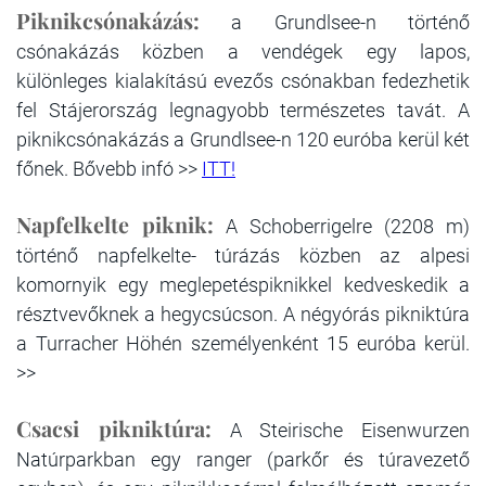
Piknikcsónakázás:
a Grundlsee-n történő
csónakázás közben a vendégek egy lapos,
különleges kialakítású evezős csónakban fedezhetik
fel Stájerország legnagyobb természetes tavát. A
piknikcsónakázás a Grundlsee-n 120 euróba kerül két
főnek. Bővebb infó >>
ITT!
Napfelkelte piknik:
A Schoberrigelre (2208 m)
történő napfelkelte- túrázás közben az alpesi
komornyik egy meglepetéspiknikkel kedveskedik a
résztvevőknek a hegycsúcson. A négyórás pikniktúra
a Turracher Höhén személyenként 15 euróba kerül.
>>
Csacsi pikniktúra:
A Steirische Eisenwurzen
Natúrparkban egy ranger (parkőr és túravezető