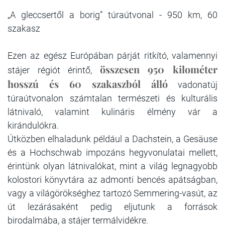
„A gleccsertől a borig” túraútvonal - 950 km, 60
szakasz
Ezen az egész Európában párját ritkító, valamennyi
összesen 950 kilométer
stájer régiót érintő,
hosszú és 60 szakaszból álló
vadonatúj
túraútvonalon számtalan természeti és kulturális
látnivaló, valamint kulináris élmény vár a
kirándulókra.
Útközben elhaladunk például a Dachstein, a Gesäuse
és a Hochschwab impozáns hegyvonulatai mellett,
érintünk olyan látnivalókat, mint a világ legnagyobb
kolostori könyvtára az admonti bencés apátságban,
vagy a világörökséghez tartozó Semmering­-vasút, az
út lezárásaként pedig eljutunk a források
birodalmába, a stájer termálvidékre.