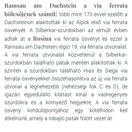
Ramsau am Dachstein a via ferrata
bölcsőjének számít:
több mint 170 évvel ezelőtt a
Dachsteinon alakították ki az Alpok első via ferrata
ösvényét. A Silberkar-szurdokban az elmúlt évben
Rosina
adták át a
via ferrata ösvényt és ezzel a
Ramsau am Dachstein régió 19. via ferrata útvonalát.
A via ferrata útvonalat közvetlenül a Silberkar-
szurdokban található patak mentén alakították ki. A
szintén a szurdokban található Hias és Siega via
ferrata ösvényekkel összehasonlítva az új via ferrata
útvonal a legnehezebb (nehézségi fok C és D), de
igazán egyedülálló kilátást kínál a vadregényes
szurdokra és a környező hegyekre. A via ferrata
ösvény kiindulópontjához egy kötélhídon kell
átkelnünk, amely a robajló patak fölött vezet át.