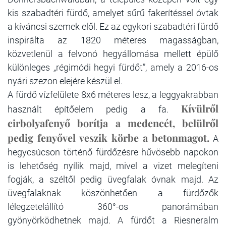
kis szabadtéri fürdő, amelyet sűrű fakerítéssel óvtak
a kíváncsi szemek elől. Ez az egykori szabadtéri fürdő
inspirálta az 1820 méteres magasságban,
közvetlenül a felvonó hegyállomása mellett épülő
különleges „régimódi hegyi fürdőt”, amely a 2016-os
nyári szezon elejére készül el.
A fürdő vízfelülete 8x6 méteres lesz, a leggyakrabban
Kívülről
használt építőelem pedig a fa.
cirbolyafenyő borítja a medencét, belülről
pedig fenyővel veszik körbe a betonmagot.
A
hegycsúcson történő fürdőzésre hűvösebb napokon
is lehetőség nyílik majd, mivel a vizet melegíteni
fogják, a széltől pedig üvegfalak óvnak majd. Az
üvegfalaknak köszönhetően a fürdőzők
lélegzetelállító 360°-os panorámában
gyönyörködhetnek majd. A fürdőt a Riesneralm