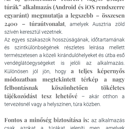
túrák” alkalmazás (Android és iOS rendszerre
egyaránt) megmutatja a legszebb – összesen
2400 – túraútvonalat
, amelyek Ausztria zöld
szívén keresztül vezetnek.
Az egyes szakaszok hosszúságának, időtartamának
és szintkülönbségének részletes leírása mellett
természetesen a közeli kirándulóhelyeket és útba eső
vendéglátóegységeket is jelöli az alkalmazás.
a teljes képernyős
Különösen jól jön, hogy
módozatban megtekintett térkép a nagy
felbontásnak köszönhetően tökéletes
tájékozódást tesz lehetővé
– akár otthon a
tervezésnél vagy a helyszínen, túra közben.
Fontos a minőség biztosítása is:
az alkalmazás
csak azokat a túrákat jeleníti meg, amelyek