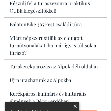
Készülj fel a túraszezonra praktikus
CUBE kiegészítőkkel!
BalatonBike 365 Fest családi túra
Miért népszerűsítjük az eldugott
túraútvonalakat, ha már így is túl sok a
túrázó?
Túrakerékpározás az Alpok déli oldalán
Újra utazhatunk az Alpokba
Kerékpáros, kulináris és kulturális
élmények a Bécsi-erdőben
×