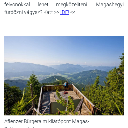
felvonókkal lehet megközelíteni. Magashegyi
fürdőzni vágysz? Katt >>
IDE!
<<
Aflenzer Bürgeralm kilátópont Magas-