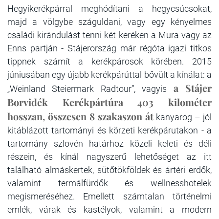
Hegyikerékpárral meghódítani a hegycsúcsokat,
majd a völgybe száguldani, vagy egy kényelmes
családi kirándulást tenni két keréken a Mura vagy az
Enns partján - Stájerország már régóta igazi titkos
tippnek számít a kerékpárosok körében. 2015
júniusában egy újabb kerékpárúttal bővült a kínálat: a
a Stájer
„Weinland Steiermark Radtour”, vagyis
Borvidék Kerékpártúra 403 kilométer
hosszan, összesen 8 szakaszon át
kanyarog – jól
kitáblázott tartományi és körzeti kerékpárutakon - a
tartomány szlovén határhoz közeli keleti és déli
részein, és kínál nagyszerű lehetőséget az itt
található almáskertek, sütőtökföldek és ártéri erdők,
valamint termálfürdők és wellnesshotelek
megismeréséhez. Emellett számtalan történelmi
emlék, várak és kastélyok, valamint a modern