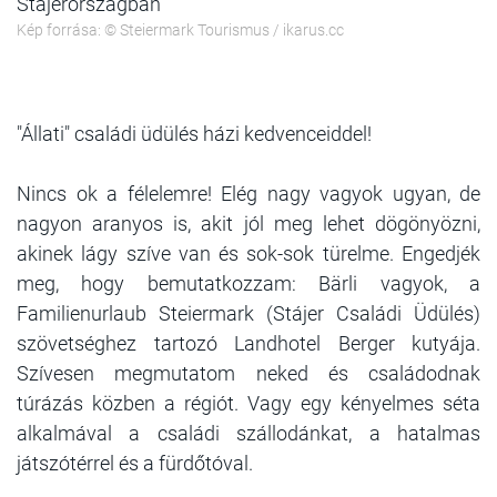
Stájerországban
Kép forrása: © Steiermark Tourismus / ikarus.cc
"Állati" családi üdülés házi kedvenceiddel!
Nincs ok a félelemre! Elég nagy vagyok ugyan, de
nagyon aranyos is, akit jól meg lehet dögönyözni,
akinek lágy szíve van és sok-sok türelme. Engedjék
meg, hogy bemutatkozzam: Bärli vagyok, a
Familienurlaub Steiermark (Stájer Családi Üdülés)
szövetséghez tartozó Landhotel Berger kutyája.
Szívesen megmutatom neked és családodnak
túrázás közben a régiót. Vagy egy kényelmes séta
alkalmával a családi szállodánkat, a hatalmas
játszótérrel és a fürdőtóval.