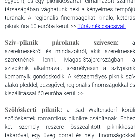
egyben), és egy piknikkosárral felmálházott szamár
társaságában vághatunk neki a kényelmes tempójú
túrának. A regionális finomságokat kínáló, kétórás
pikniktúra 50 euróba kerül. >>
Túráznék csacsival!
Szív-piknik pároknak szívesen:
a
szerelmesekről és mindazokról, akik szerelmesek
szeretnének lenni, Magas-Stájerországban a
szívpiknik alkalmával, személyesen a szívpiknik
komornyik gondoskodik. A kétszemélyes piknik szív
alakú pléddel, pezsgővel, regionális finomságokkal és
kiszállítással 60 euróba kerül. >>
Szőlőskerti piknik:
a Bad Waltersdorf körüli
szőlőskertek romantikus piknikre csábítanak. Ehhez
két személy részére összeállított piknikkosár
takaróval, egy üveg borral és helyi finomságokkal