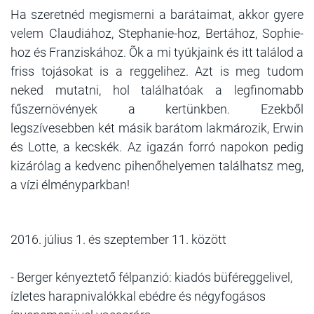
Ha szeretnéd megismerni a barátaimat, akkor gyere
velem Claudiához, Stephanie-hoz, Bertához, Sophie-
hoz és Franziskához. Õk a mi tyúkjaink és itt találod a
friss tojásokat is a reggelihez. Azt is meg tudom
neked mutatni, hol találhatóak a legfinomabb
fűszernövények a kertünkben. Ezekből
legszívesebben két másik barátom lakmározik, Erwin
és Lotte, a kecskék. Az igazán forró napokon pedig
kizárólag a kedvenc pihenőhelyemen találhatsz meg,
a vízi élményparkban!
2016. július 1. és szeptember 11. között
- Berger kényeztető félpanzió: kiadós büféreggelivel,
ízletes harapnivalókkal ebédre és négyfogásos