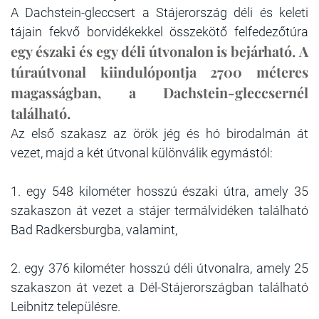
A Dachstein-gleccsert a Stájerország déli és keleti
tájain fekvő borvidékekkel összekötő felfedezőtúra
egy északi és egy déli útvonalon
is bejárható.
A
túraútvonal kiindulópontja 2700 méteres
magasságban, a Dachstein-gleccsernél
található.
Az első szakasz az örök jég és hó birodalmán át
vezet, majd a két útvonal különválik egymástól:
1.
egy
548 kilométer
hosszú északi útra, amely
35
szakaszon át
vezet a stájer termálvidéken található
Bad Radkersburgba, valamint,
2.
egy
376 kilométer
hosszú déli útvonalra, amely
25
szakaszon át
vezet a Dél-Stájerországban található
Leibnitz településre.