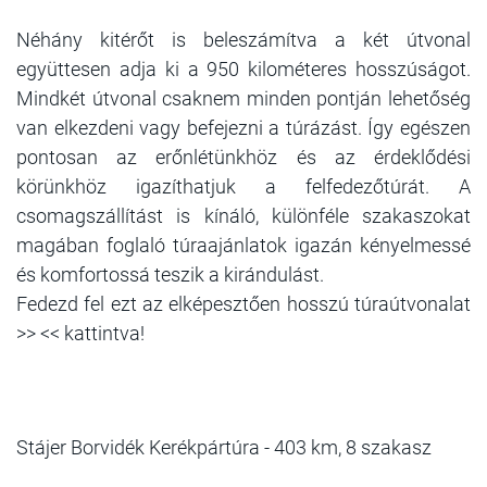
Néhány kitérőt is beleszámítva a két útvonal
együttesen adja ki a 950 kilométeres hosszúságot.
Mindkét útvonal csaknem minden pontján lehetőség
van elkezdeni vagy befejezni a túrázást. Így egészen
pontosan az erőnlétünkhöz és az érdeklődési
körünkhöz igazíthatjuk a felfedezőtúrát. A
csomagszállítást is kínáló, különféle szakaszokat
magában foglaló túraajánlatok igazán kényelmessé
és komfortossá teszik a kirándulást.
Fedezd fel ezt az elképesztően hosszú túraútvonalat
>> << kattintva!
Stájer Borvidék Kerékpártúra - 403 km, 8 szakasz