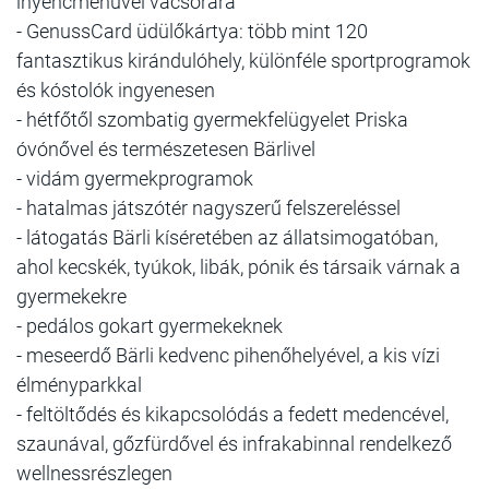
ínyencmenüvel vacsorára
- GenussCard üdülőkártya: több mint 120
fantasztikus kirándulóhely, különféle sportprogramok
és kóstolók ingyenesen
- hétfőtől szombatig gyermekfelügyelet Priska
óvónővel és természetesen Bärlivel
- vidám gyermekprogramok
- hatalmas játszótér nagyszerű felszereléssel
- látogatás Bärli kíséretében az állatsimogatóban,
ahol kecskék, tyúkok, libák, pónik és társaik várnak a
gyermekekre
- pedálos gokart gyermekeknek
- meseerdő Bärli kedvenc pihenőhelyével, a kis vízi
élményparkkal
- feltöltődés és kikapcsolódás a fedett medencével,
szaunával, gőzfürdővel és infrakabinnal rendelkező
wellnessrészlegen