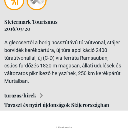
Steiermark Tourismus
2016/05/20
A gleccsertől a borig hosszútávú túraútvonal, stájer
borvidék kerékpártúra, új túra applikáció 2400
túraútvonallal, új (C-D) via ferráta Ramsauban,
csúcs-fürdőzés 1820 m magasan, állati üdülések és
változatos piknikező helyszínek, 250 km kerékpárút
Murtalban.
turazas/hirek
Tavaszi és nyári újdonságok Stájerországban