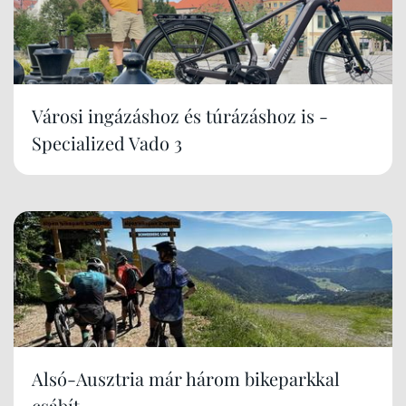
Városi ingázáshoz és túrázáshoz is -
Specialized Vado 3
Alsó-Ausztria már három bikeparkkal
csábít