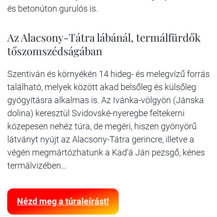
és betonúton gurulós is.
Az Alacsony-Tátra lábánál, termálfürdők
tőszomszédságában
Szentiván és környékén 14 hideg- és melegvízű forrás
található, melyek között akad belsőleg és külsőleg
gyógyításra alkalmas is. Az Ivánka-völgyön (Jánska
dolina) keresztül Svidovské-nyeregbe feltekerni
közepesen nehéz túra, de megéri, hiszen gyönyörű
látványt nyújt az Alacsony-Tátra gerincre, illetve a
végén megmártózhatunk a Kad’á Ján pezsgő, kénes
termálvizében…
Nézd meg a túraleírást!