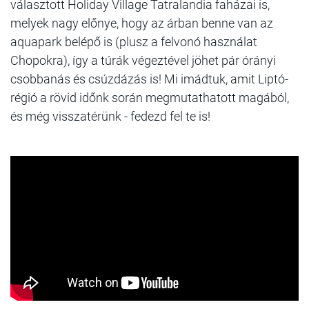
választott Holiday Village Tatralandia faházai is,
melyek nagy előnye, hogy az árban benne van az
aquapark belépő is (plusz a felvonó használat
Chopokra), így a túrák végeztével jöhet pár órányi
csobbanás és csúzdázás is! Mi imádtuk, amit Liptó-
régió a rövid időnk során megmutathatott magából,
és még visszatérünk - fedezd fel te is!