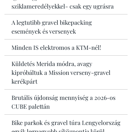
sziklameredélyekkel- csak egy ugrásra
A legtutibb gravel bikepacking
események és versenyek
Minden IS elektromos a KTM-nél!
Küldetés Merida módra, avagy
kipróbáltuk a Mission verseny-gravel
kerékpárt
Brutális újdonság mennyiség a 2026-os
CUBE palettán
Bike parkok és gravel túra Lengyelország
egyik legnagyobb síközpontja körül