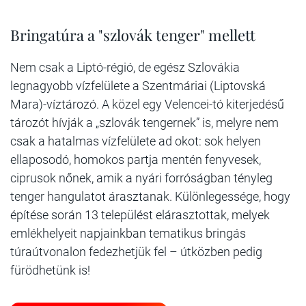
Bringatúra a "szlovák tenger" mellett
Nem csak a Liptó-régió, de egész Szlovákia
legnagyobb vízfelülete a Szentmáriai (Liptovská
Mara)-víztározó. A közel egy Velencei-tó kiterjedésű
tározót hívják a „szlovák tengernek” is, melyre nem
csak a hatalmas vízfelülete ad okot: sok helyen
ellaposodó, homokos partja mentén fenyvesek,
ciprusok nőnek, amik a nyári forróságban tényleg
tenger hangulatot árasztanak. Különlegessége, hogy
építése során 13 települést elárasztottak, melyek
emlékhelyeit napjainkban tematikus bringás
túraútvonalon fedezhetjük fel – útközben pedig
fürödhetünk is!