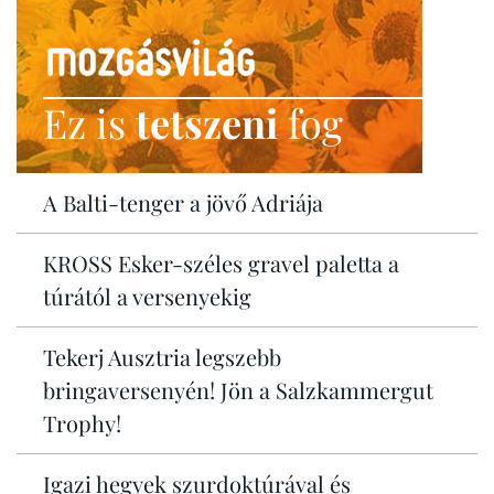
Ez is
tetszeni
fog
A Balti-tenger a jövő Adriája
KROSS Esker-széles gravel paletta a
túrától a versenyekig
Tekerj Ausztria legszebb
bringaversenyén! Jön a Salzkammergut
Trophy!
Igazi hegyek szurdoktúrával és