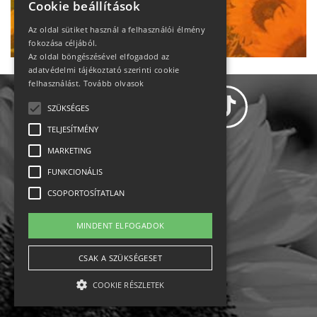
Cookie beállítások
Ne maradj le!
Az oldal sütiket használ a felhasználói élmény
fokozása céljából.
Az oldal böngészésével elfogadod az
adatvédelmi tájékoztató szerinti cookie
felhasználást.
Tovább olvasok
SZÜKSÉGES
TELJESÍTMÉNY
MARKETING
Adatvédelem
FUNKCIONÁLIS
CSOPORTOSÍTATLAN
Állásajánlatok
MINDENT ELFOGADOK
Impresszum-kapcsolat
CSAK A SZÜKSÉGESET
Jogi nyilatkozat
COOKIE RÉSZLETEK
Rólunk