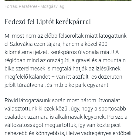
Forrás: Paraferee - Mozgásvilág
Fedezd fel Liptót kerékpárral
Mi most nem az előbb felsoroltak miatt látogattunk
el Szlovákia ezen tájára, hanem a közel 900
kilométernyi jelzett kerékpáros útvonala miatt! A
régióban mind az országúti, a gravel és a mountain
bike szerelmesek is megtalálhatják az ízlésüknek
megfelelő kalandot – van itt aszfalt- és dózerúton
jelölt túraútvonal, és mtb bike park egyaránt.
Rövid látogatásunk során most három útvonalat
választottunk ki ezek közül, úgy, hogy a sportosabb
családok számára is alkalmasak legyenek. Persze a
változatosságot megtartottuk, így van közte picit
nehezebb és könnyebb is, illetve vadregényes erdőbeli