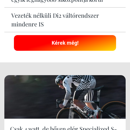
Vezeték nélküli Di2 váltórendszer
mindenre IS
Kérek még!
Csak 4 watt, de bőven elég Specialized S-