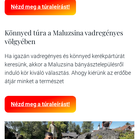
Nézd meg a túraleírást!
Könnyed túra a Maluzsina vadregényes
völgyében
Ha igazán vadregényes és könnyed kerékpártúrát
keresünk, akkor a Maluzsina bányásztelepülésről
induló kör kiváló választás. Ahogy kiérünk az erdőbe
átjár minket a természet
Nézd meg a túraleírást!