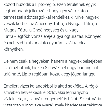
között húzódik a Liptó-régió. Ezen területnek egyik
legfontosabb jellemzője, hogy igen változatos
természeti adottságokkal rendelkezik. Mivel hegyek
veszik körbe - az Alacsony-Tátra, a Nyugat-Tátra, a
Magas-Tátra, a Choč-hegység és a Nagy-
Fátra - legfőbb vonzz ereje a gyalogtúrázás. Könnyed
és nehezebb útvonalak egyaránt találhatók a
környéken.
De nem csak a hegyeken, hanem a hegyek belsejében
is túrázhatunk, hiszen Szlovákia 4 nagy barlangja itt
található, Liptó-régióban, köztük egy jégbarlanggal!
Emellett vizes kalandokból is akad sokféle… A régió
szívében helyezkedik el Szlovákia legnagyobb
vízfelülete, a „szlovák tengernek” is hívott Szentmária-
víztározó (Liptovská Mara), mely kiterjedését tekintve