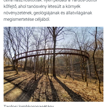
kőfejtő, ahol tanösvény létesült a környék
növényzetének, geológiájának és állatvilágának
megismertetése céljából.
Tardosi lombkoronasétány