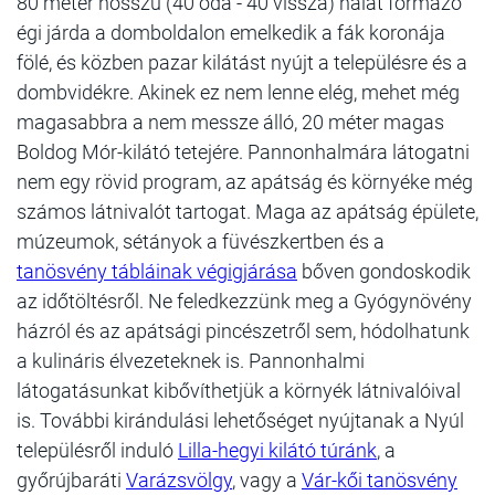
80 méter hosszú (40 oda - 40 vissza) halat formázó
égi járda a domboldalon emelkedik a fák koronája
fölé, és közben pazar kilátást nyújt a településre és a
dombvidékre. Akinek ez nem lenne elég, mehet még
magasabbra a nem messze álló, 20 méter magas
Boldog Mór-kilátó tetejére. Pannonhalmára látogatni
nem egy rövid program, az apátság és környéke még
számos látnivalót tartogat. Maga az apátság épülete,
múzeumok, sétányok a füvészkertben és a
tanösvény tábláinak végigjárása
bőven gondoskodik
az időtöltésről. Ne feledkezzünk meg a Gyógynövény
házról és az apátsági pincészetről sem, hódolhatunk
a kulináris élvezeteknek is. Pannonhalmi
látogatásunkat kibővíthetjük a környék látnivalóival
is. További kirándulási lehetőséget nyújtanak a Nyúl
településről induló
Lilla-hegyi kilátó túránk
, a
győrújbaráti
Varázsvölgy
, vagy a
Vár-kői tanösvény