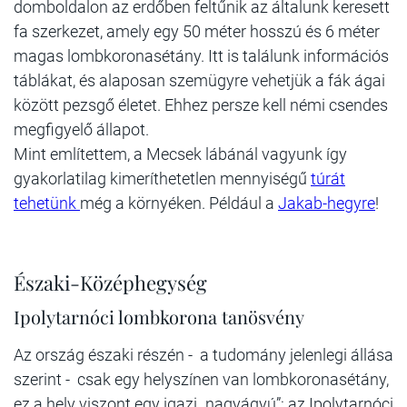
domboldalon az erdőben feltűnik az általunk keresett
fa szerkezet, amely egy 50 méter hosszú és 6 méter
magas lombkoronasétány. Itt is találunk információs
táblákat, és alaposan szemügyre vehetjük a fák ágai
között pezsgő életet. Ehhez persze kell némi csendes
megfigyelő állapot.
Mint említettem, a Mecsek lábánál vagyunk így
gyakorlatilag kimeríthetetlen mennyiségű
túrát
tehetünk
még a környéken. Például a
Jakab-hegyre
!
Északi-Középhegység
Ipolytarnóci lombkorona tanösvény
Az ország északi részén - a tudomány jelenlegi állása
szerint - csak egy helyszínen van lombkoronasétány,
ez a hely viszont egy igazi „nagyágyú”: az Ipolytarnóci