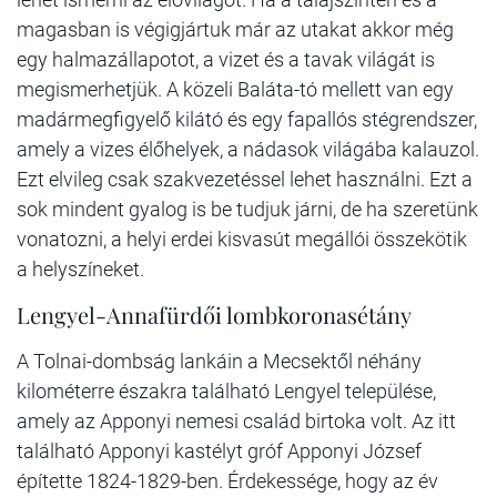
magasban is végigjártuk már az utakat akkor még
egy halmazállapotot, a vizet és a tavak világát is
megismerhetjük. A közeli Baláta-tó mellett van egy
madármegfigyelő kilátó és egy fapallós stégrendszer,
amely a vizes élőhelyek, a nádasok világába kalauzol.
Ezt elvileg csak szakvezetéssel lehet használni. Ezt a
sok mindent gyalog is be tudjuk járni, de ha szeretünk
vonatozni, a helyi erdei kisvasút megállói összekötik
a helyszíneket.
Lengyel-Annafürdői lombkoronasétány
A Tolnai-dombság lankáin a Mecsektől néhány
kilométerre északra található Lengyel települése,
amely az Apponyi nemesi család birtoka volt. Az itt
található Apponyi kastélyt gróf Apponyi József
építette 1824-1829-ben. Érdekessége, hogy az év