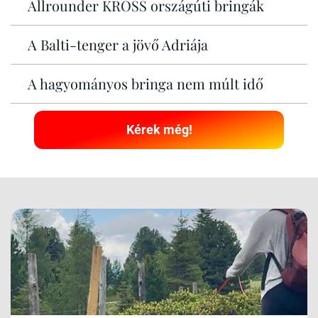
Allrounder KROSS országúti bringák
A Balti-tenger a jövő Adriája
A hagyományos bringa nem múlt idő
Kérek még!