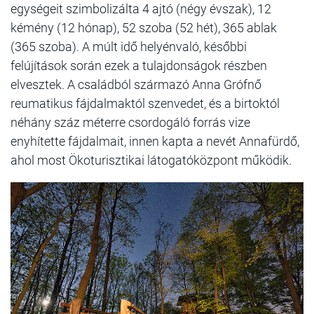
egységeit szimbolizálta 4 ajtó (négy évszak), 12
kémény (12 hónap), 52 szoba (52 hét), 365 ablak
(365 szoba). A múlt idő helyénvaló, későbbi
felújítások során ezek a tulajdonságok részben
elvesztek. A családból származó Anna Grófnő
reumatikus fájdalmaktól szenvedet, és a birtoktól
néhány száz méterre csordogáló forrás vize
enyhítette fájdalmait, innen kapta a nevét Annafürdő,
ahol most Ökoturisztikai látogatóközpont működik.