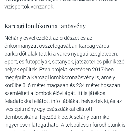
vízisportok vonzanak.
Karcagi lombkorona tanösvény
Néhány évvel ezelőtt az erdészet és az
önkormányzat összefogásában Karcag város
parkerdőt alakított ki a város nyugati szegletében.
Sport, és futópályák, sétányok, játszótér és piknikező
helyek épültek. Ezen projekt keretében 2017-ben
megépült a Karcagi lombkoronaösvény is, amely
körülbelül 6 méter magasan és 234 méter hosszan
szemlélteti a lombok élővilágát. Itt is játékos
feladatokkal ellátott info táblákat helyeztek ki, és az
íves építmény egy csúszdákkal ellátott
dombocskánál fejeződik be. A sétány bármikor
ingyenesen látogatható. A településen fürödhetünk is