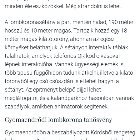
mindenféle eszközökkel. Még strandolni is lehet.
A lombkoronasétány a part mentén halad, 190 méter
hosszú és 10 méter magas. Tartozik hozzá egy 18
méter magas kilátótorony, ahonnan az egész
környéket beláthatjuk. A sétányon interaktív táblák
találhatók, amelyek telefonos QR kód olvasóval
lépnek interakcióba. Vannak ügyességi elemek is,
több típusú függőhídon tudunk átkelni, illetve a kilátó
toronyból egy cső csúszdán is el lehet hagyni a
sétányt. Az építményt belépő díjjal lehet
meglátogatni, és a kalandparkhoz hasonlóan vannak
szabályok, amikben animátorok segítenek.
Gyomaendrődi lombkorona tanösvény
Gyomaendrődön a beszabályozott Körösből rengeteg