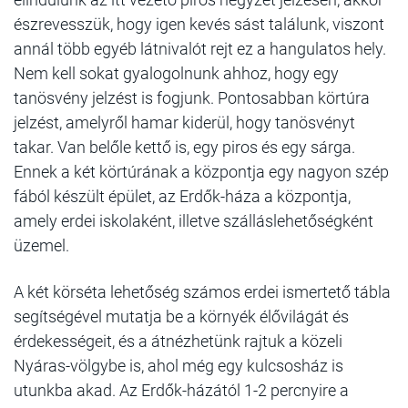
észrevesszük, hogy igen kevés sást találunk, viszont
annál több egyéb látnivalót rejt ez a hangulatos hely.
Nem kell sokat gyalogolnunk ahhoz, hogy egy
tanösvény jelzést is fogjunk. Pontosabban körtúra
jelzést, amelyről hamar kiderül, hogy tanösvényt
takar. Van belőle kettő is, egy piros és egy sárga.
Ennek a két körtúrának a központja egy nagyon szép
fából készült épület, az Erdők-háza a központja,
amely erdei iskolaként, illetve szálláslehetőségként
üzemel.
A két körséta lehetőség számos erdei ismertető tábla
segítségével mutatja be a környék élővilágát és
érdekességeit, és a átnézhetünk rajtuk a közeli
Nyáras-völgybe is, ahol még egy kulcsosház is
utunkba akad. Az Erdők-házától 1-2 percnyire a