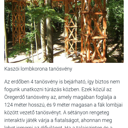
Kaszói lombkorona tanösvény
Az erdőben 4 tanösvény is bejárható, így biztos nem
fogunk unatkozni túrázás közben. Ezek közül az
Öregerdő tanösvény az, amely magában foglalja a
124 méter hosszú, és 9 méter magasan a fák lombjai
között vezető tanösvényt. A sétányon rengeteg
interaktív játék várja a fiatalságot, ahonnan meg
lehet ismerni az élővilágot. Ha a talajszinten és a