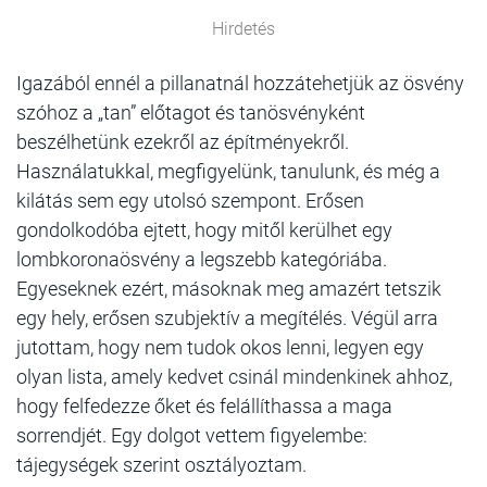
Hirdetés
Igazából ennél a pillanatnál hozzátehetjük az ösvény
szóhoz a „tan” előtagot és tanösvényként
beszélhetünk ezekről az építményekről.
Használatukkal, megfigyelünk, tanulunk, és még a
kilátás sem egy utolsó szempont. Erősen
gondolkodóba ejtett, hogy mitől kerülhet egy
lombkoronaösvény a legszebb kategóriába.
Egyeseknek ezért, másoknak meg amazért tetszik
egy hely, erősen szubjektív a megítélés. Végül arra
jutottam, hogy nem tudok okos lenni, legyen egy
olyan lista, amely kedvet csinál mindenkinek ahhoz,
hogy felfedezze őket és felállíthassa a maga
sorrendjét. Egy dolgot vettem figyelembe:
tájegységek szerint osztályoztam.