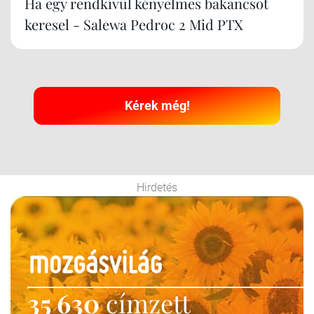
Ha egy rendkívül kényelmes bakancsot
keresel - Salewa Pedroc 2 Mid PTX
Kérek még!
Hirdetés
35 630
címzett