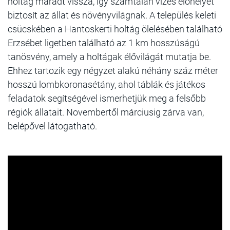
holtág maradt vissza, így számtalan vizes élőhelyet
biztosít az állat és növényvilágnak. A település keleti
csücskében a Hantoskerti holtág ölelésében található
Erzsébet ligetben található az 1 km hosszúságú
tanösvény, amely a holtágak élővilágát mutatja be.
Ehhez tartozik egy négyzet alakú néhány száz méter
hosszú lombkoronasétány, ahol táblák és játékos
feladatok segítségével ismerhetjük meg a felsőbb
régiók állatait. Novembertől márciusig zárva van,
belépővel látogatható.