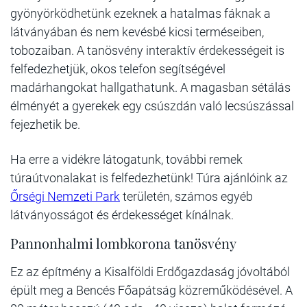
gyönyörködhetünk ezeknek a hatalmas fáknak a
látványában és nem kevésbé kicsi terméseiben,
tobozaiban. A tanösvény interaktív érdekességeit is
felfedezhetjük, okos telefon segítségével
madárhangokat hallgathatunk. A magasban sétálás
élményét a gyerekek egy csúszdán való lecsúszással
fejezhetik be.
Ha erre a vidékre látogatunk, további remek
túraútvonalakat is felfedezhetünk! Túra ajánlóink az
Őrségi Nemzeti Park
területén, számos egyéb
látványosságot és érdekességet kínálnak.
Pannonhalmi lombkorona tanösvény
Ez az építmény a Kisalföldi Erdőgazdaság jóvoltából
épült meg a Bencés Főapátság közreműködésével. A