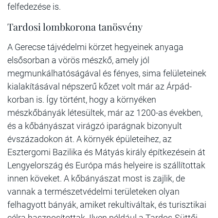
felfedezése is.
Tardosi lombkorona tanösvény
A Gerecse tájvédelmi körzet hegyeinek anyaga
elsősorban a vörös mészkő, amely jól
megmunkálhatóságával és fényes, sima felületeinek
kialakításával népszerű kőzet volt már az Árpád-
korban is. Így történt, hogy a környéken
mészkőbányák létesültek, már az 1200-as években,
és a kőbányászat virágzó iparágnak bizonyult
évszázadokon át. A környék épületeihez, az
Esztergomi Bazilika és Mátyás király építkezésein át
Lengyelország és Európa más helyeire is szállítottak
innen köveket. A kőbányászat most is zajlik, de
vannak a természetvédelmi területeken olyan
felhagyott bányák, amiket rekultiváltak, és turisztikai
célra hasznosítottak. Ilyen például a Tardos-Süttői