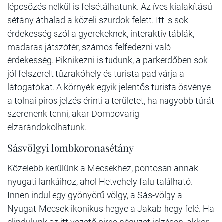
lépcsőzés nélkül is felsétálhatunk. Az íves kialakítású
sétány áthalad a közeli szurdok felett. Itt is sok
érdekesség szól a gyerekeknek, interaktív táblák,
madaras játszótér, számos felfedezni való
érdekesség. Piknikezni is tudunk, a parkerdőben sok
jól felszerelt tűzrakóhely és turista pad várja a
látogatókat. A környék egyik jelentős turista ösvénye
a tolnai piros jelzés érinti a területet, ha nagyobb túrát
szerenénk tenni, akár Dombóvárig
elzarándokolhatunk.
Sásvölgyi lombkoronasétány
Közelebb kerülünk a Mecsekhez, pontosan annak
nyugati lankáihoz, ahol Hetvehely falu található.
Innen indul egy gyönyörű völgy, a Sás-völgy a
Nyugat-Mecsek ikonikus hegye a Jakab-hegy felé. Ha
elindulunk az itt vezető piros négyzet jelzésen, akkor