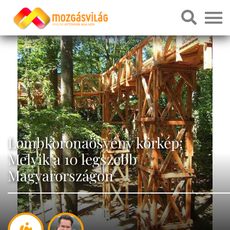
Lombkoronaösvény körkép:
Melyik a 10 legszebb
Magyarországon