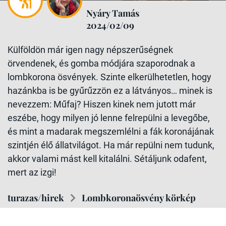
Nyáry Tamás
2024/02/09
Külföldön már igen nagy népszerűségnek
örvendenek, és gomba módjára szaporodnak a
lombkorona ösvények. Szinte elkerülhetetlen, hogy
hazánkba is be gyűrűzzön ez a látványos… minek is
nevezzem: Műfaj? Hiszen kinek nem jutott már
eszébe, hogy milyen jó lenne felrepülni a levegőbe,
és mint a madarak megszemlélni a fák koronájának
szintjén élő állatvilágot. Ha már repülni nem tudunk,
akkor valami mást kell kitalálni. Sétáljunk odafent,
mert az izgi!
turazas/hirek
Lombkoronaösvény körkép