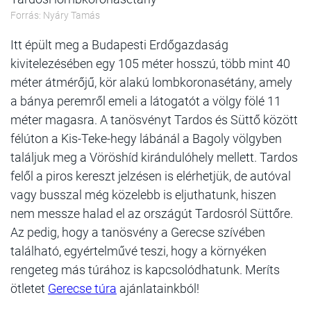
Forrás: Nyáry Tamás
Itt épült meg a Budapesti Erdőgazdaság
kivitelezésében egy 105 méter hosszú, több mint 40
méter átmérőjű, kör alakú lombkoronasétány, amely
a bánya peremről emeli a látogatót a völgy fölé 11
méter magasra. A tanösvényt Tardos és Süttő között
félúton a Kis-Teke-hegy lábánál a Bagoly völgyben
találjuk meg a Vöröshíd kirándulóhely mellett. Tardos
felől a piros kereszt jelzésen is elérhetjük, de autóval
vagy busszal még közelebb is eljuthatunk, hiszen
nem messze halad el az országút Tardosról Süttőre.
Az pedig, hogy a tanösvény a Gerecse szívében
található, egyértelművé teszi, hogy a környéken
rengeteg más túrához is kapcsolódhatunk. Meríts
ötletet
Gerecse túra
ajánlatainkból!