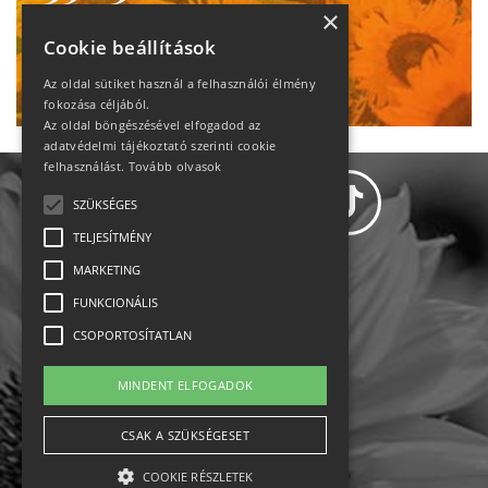
heti motiváció
×
Cookie beállítások
Ne maradj le!
Az oldal sütiket használ a felhasználói élmény
fokozása céljából.
Az oldal böngészésével elfogadod az
adatvédelmi tájékoztató szerinti cookie
felhasználást.
Tovább olvasok
SZÜKSÉGES
TELJESÍTMÉNY
MARKETING
Adatvédelem
FUNKCIONÁLIS
CSOPORTOSÍTATLAN
Állásajánlatok
MINDENT ELFOGADOK
Impresszum-kapcsolat
CSAK A SZÜKSÉGESET
Jogi nyilatkozat
COOKIE RÉSZLETEK