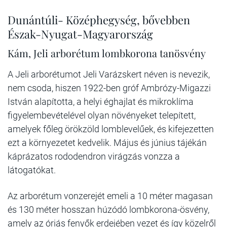
Dunántúli- Középhegység, bővebben
Észak-Nyugat-Magyarország
Kám, Jeli arborétum lombkorona tanösvény
A Jeli arborétumot Jeli Varázskert néven is nevezik,
nem csoda, hiszen 1922-ben gróf Ambrózy-Migazzi
István alapította, a helyi éghajlat és mikroklíma
figyelembevételével olyan növényeket telepített,
amelyek főleg örökzöld lomblevelűek, és kifejezetten
ezt a környezetet kedvelik. Május és június tájékán
káprázatos rododendron virágzás vonzza a
látogatókat.
Az arborétum vonzerejét emeli a 10 méter magasan
és 130 méter hosszan húzódó lombkorona-ösvény,
amely az óriás fenyők erdejében vezet és így közelről