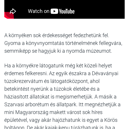
A környéken sok érdekességet fedezhetünk fel.
Gyoma a könyvnyomtatás történelmének fellegvára,
semmiképp se hagyjuk ki a nyomda múzeumot.
Ha a környékre látogatunk még két közeli helyet
érdemes felkeresni. Az egyik északra a Dévaványai
túzokrezervátum és látogatóközpont, ahol
betekintést nyerünk a túzokok életébe és a
háziasított állatokat is megismerhetjük. A másik a
Szarvasi arborétum és állatpark. Itt megnézhetjük a
mini Magyarország makett várost sok híres
épületével, vagy akár hajózhatunk is egyet a Körös
holtágon. De akár kajak-kenu túrázhatunk is, ha a