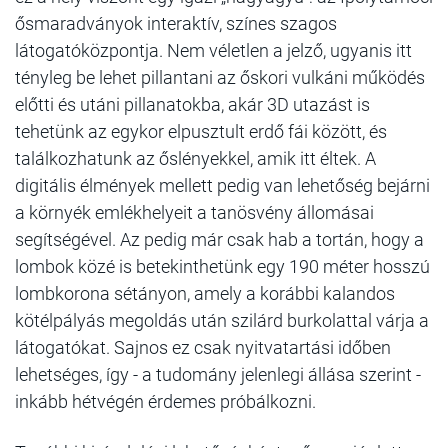
ősmaradványok interaktív, színes szagos
látogatóközpontja. Nem véletlen a jelző, ugyanis itt
tényleg be lehet pillantani az őskori vulkáni működés
előtti és utáni pillanatokba, akár 3D utazást is
tehetünk az egykor elpusztult erdő fái között, és
találkozhatunk az őslényekkel, amik itt éltek. A
digitális élmények mellett pedig van lehetőség bejárni
a környék emlékhelyeit a tanösvény állomásai
segítségével. Az pedig már csak hab a tortán, hogy a
lombok közé is betekinthetünk egy 190 méter hosszú
lombkorona sétányon, amely a korábbi kalandos
kötélpályás megoldás után szilárd burkolattal várja a
látogatókat. Sajnos ez csak nyitvatartási időben
lehetséges, így - a tudomány jelenlegi állása szerint -
inkább hétvégén érdemes próbálkozni.