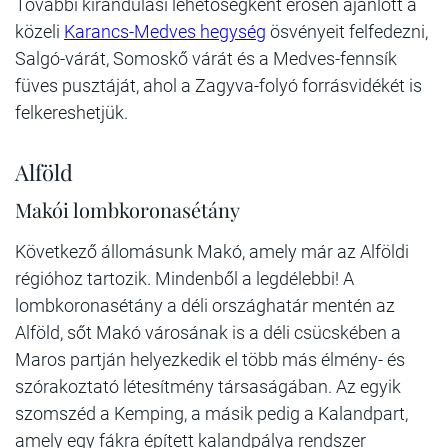
További kirándulási lehetőségként erősen ajánlott a
közeli
Karancs-Medves hegység
ösvényeit felfedezni,
Salgó-várát, Somoskő várát és a Medves-fennsík
füves pusztáját, ahol a Zagyva-folyó forrásvidékét is
felkereshetjük.
Alföld
Makói lombkoronasétány
Következő állomásunk Makó, amely már az Alföldi
régióhoz tartozik. Mindenből a legdélebbi! A
lombkoronasétány a déli országhatár mentén az
Alföld, sőt Makó városának is a déli csücskében a
Maros partján helyezkedik el több más élmény- és
szórakoztató létesítmény társaságában. Az egyik
szomszéd a Kemping, a másik pedig a Kalandpart,
amely egy fákra épített kalandpálya rendszer