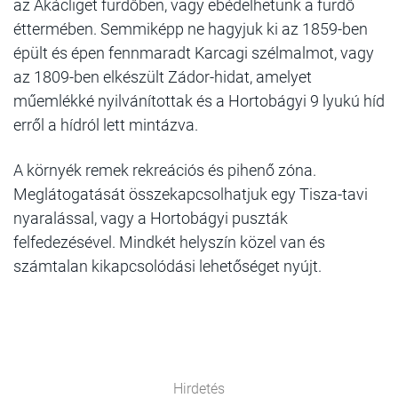
az Akácliget fürdőben, vagy ebédelhetünk a fürdő
éttermében. Semmiképp ne hagyjuk ki az 1859-ben
épült és épen fennmaradt Karcagi szélmalmot, vagy
az 1809-ben elkészült Zádor-hidat, amelyet
műemlékké nyilvánítottak és a Hortobágyi 9 lyukú híd
erről a hídról lett mintázva.
A környék remek rekreációs és pihenő zóna.
Meglátogatását összekapcsolhatjuk egy Tisza-tavi
nyaralással, vagy a Hortobágyi puszták
felfedezésével. Mindkét helyszín közel van és
számtalan kikapcsolódási lehetőséget nyújt.
Hirdetés