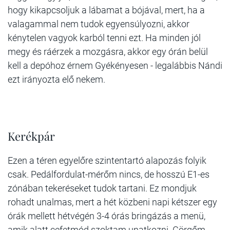
hogy kikapcsoljuk a lábamat a bójával, mert, ha a
valagammal nem tudok egyensúlyozni, akkor
kénytelen vagyok karból tenni ezt. Ha minden jól
megy és ráérzek a mozgásra, akkor egy órán belül
kell a depóhoz érnem Gyékényesen - legalábbis Nándi
ezt irányozta elő nekem.
Kerékpár
Ezen a téren egyelőre szintentartó alapozás folyik
csak. Pedálfordulat-mérőm nincs, de hosszú E1-es
zónában tekeréseket tudok tartani. Ez mondjuk
rohadt unalmas, mert a hét közbeni napi kétszer egy
órák mellett hétvégén 3-4 órás bringázás a menü,
amik alatt cefetmód szoktam unatkozni. Görgőm