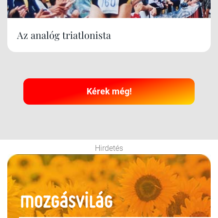
Az analóg triatlonista
Kérek még!
Hirdetés