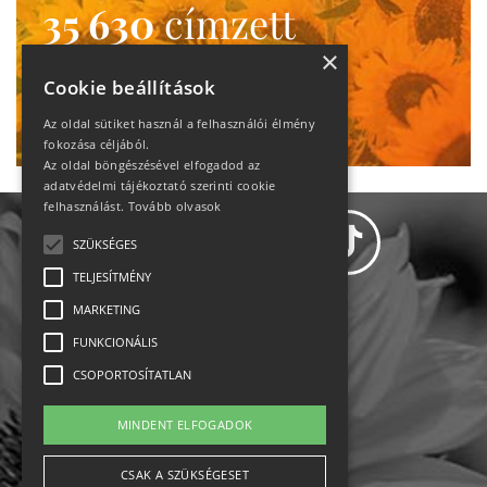
35 630
címzett
heti motiváció
×
Cookie beállítások
Ne maradj le!
Az oldal sütiket használ a felhasználói élmény
fokozása céljából.
Az oldal böngészésével elfogadod az
adatvédelmi tájékoztató szerinti cookie
felhasználást.
Tovább olvasok
SZÜKSÉGES
TELJESÍTMÉNY
MARKETING
Adatvédelem
FUNKCIONÁLIS
CSOPORTOSÍTATLAN
Állásajánlatok
MINDENT ELFOGADOK
Impresszum-kapcsolat
CSAK A SZÜKSÉGESET
Jogi nyilatkozat