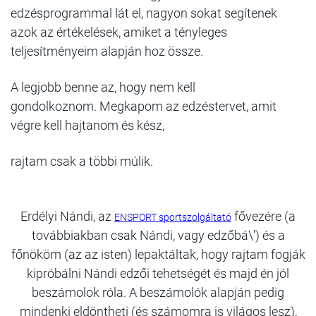
edzésprogrammal lát el, nagyon sokat segítenek
azok az értékelések, amiket a tényleges
teljesítményeim alapján hoz össze.
A legjobb benne az, hogy nem kell
gondolkoznom.
Megkapom az edzéstervet, amit
végre kell hajtanom és kész,
rajtam csak a többi múlik.
Erdélyi Nándi, az
fővezére (a
ENSPORT sportszolgáltató
továbbiakban csak Nándi, vagy edzőbá\') és a
főnököm (az az isten) lepaktáltak, hogy rajtam fogják
kipróbálni Nándi edzői tehetségét és majd én jól
beszámolok róla. A beszámolók alapján pedig
mindenki eldöntheti (és számomra is világos lesz),