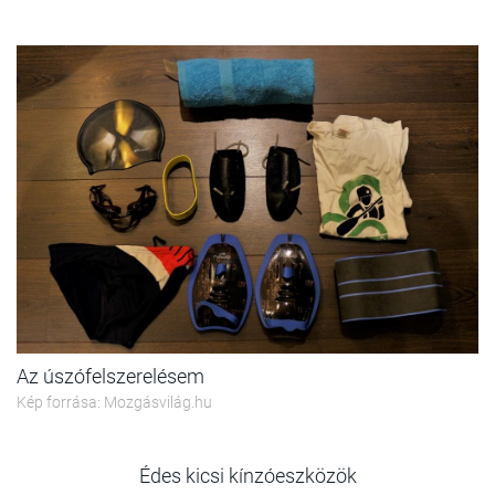
Az úszófelszerelésem
Kép forrása: Mozgásvilág.hu
Édes kicsi kínzóeszközök