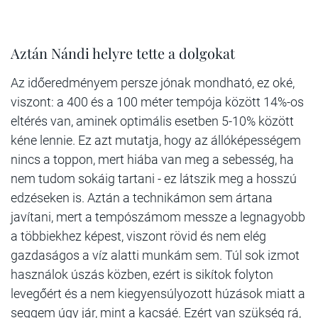
Aztán Nándi helyre tette a dolgokat
Az időeredményem persze jónak mondható, ez oké,
viszont: a 400 és a 100 méter tempója között 14%-os
eltérés van, aminek optimális esetben 5-10% között
kéne lennie. Ez azt mutatja, hogy az állóképességem
nincs a toppon, mert hiába van meg a sebesség, ha
nem tudom sokáig tartani - ez látszik meg a hosszú
edzéseken is. Aztán a technikámon sem ártana
javítani, mert a tempószámom messze a legnagyobb
a többiekhez képest, viszont rövid és nem elég
gazdaságos a víz alatti munkám sem. Túl sok izmot
használok úszás közben, ezért is sikítok folyton
levegőért és a nem kiegyensúlyozott húzások miatt a
seggem úgy jár, mint a kacsáé. Ezért van szükség rá,