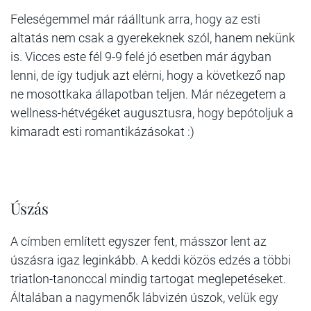
Feleségemmel már ráálltunk arra, hogy az esti
altatás nem csak a gyerekeknek szól, hanem nekünk
is. Vicces este fél 9-9 felé jó esetben már ágyban
lenni, de így tudjuk azt elérni, hogy a következő nap
ne mosottkaka állapotban teljen. Már nézegetem a
wellness-hétvégéket augusztusra, hogy bepótoljuk a
kimaradt esti romantikázásokat :)
Úszás
A címben említett egyszer fent, másszor lent az
úszásra igaz leginkább. A keddi közös edzés a többi
triatlon-tanonccal mindig tartogat meglepetéseket.
Általában a nagymenők lábvizén úszok, velük egy