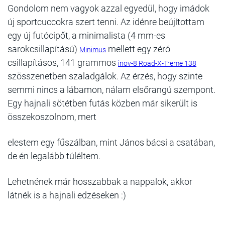
Gondolom nem vagyok azzal egyedül, hogy imádok
új sportcuccokra szert tenni. Az idénre beújítottam
egy új futócipőt, a minimalista (4 mm-es
sarokcsillapítású)
mellett egy zéró
Minimus
csillapításos, 141 grammos
inov-8 Road-X-Treme 138
szösszenetben szaladgálok. Az érzés, hogy szinte
semmi nincs a lábamon, nálam elsőrangú szempont.
Egy hajnali sötétben futás közben már sikerült is
összekoszolnom, mert
elestem egy fűszálban, mint János bácsi a csatában,
de én legalább túléltem.
Lehetnének már hosszabbak a nappalok, akkor
látnék is a hajnali edzéseken :)