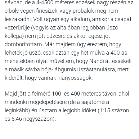
sávban, de a 4-4500 méteres edzések nagy részén az
élboly végén fincsizek, vagy próbálok meg nem
leszakadni. Volt ugyan egy alkalom, amikor a csapat
vezérürüje (vagyis az általában legjobban úszó
kolléga) nem jött edzésre és akkor egész jót
domborítottam. Már majdem úgy éreztem, hogy
lehetek jó úszó, csak aztán egy hét múlva a 400-as
menetekben olyat műveltem, hogy Nándi áttessékelt
a másik sávba bója-lábgumis úszástanulásra, mert
kiderült, hogy vannak hiányosságok.
Majd jött a felmérő 100- és 400 méteres távon, ahol
mindenki megelepetésére (de a sajátoméra
leginkább) én úsztam a legjobb időket (1:15 százon
és 5:46 négyszázon).