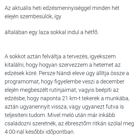
Az aktuális heti edzésmennyiséggel minden hét
elején szembesülök, így
általában egy laza sokkal indul a hétfő.
A sokkot aztán felváltja a tervezés, igyekszem
kitalálni, hogy hogyan szervezzem a hetemet az
edzések köré. Persze Nándi eleve úgy állítja össze a
programomat, hogy figyelembe veszi a december
elején megbeszélt rutinjaimat; vagyis beépíti az
edzésbe, hogy naponta 21 km-t tekerek a munkába,
aztán ugyanennyit vissza, vagy ugyanezt futva is
teljesíteni tudom. Mivel meló után már inkább
családozni szeretnék, az ébresztőm ritkán szólal meg
4:00-nál későbbi időpontban.