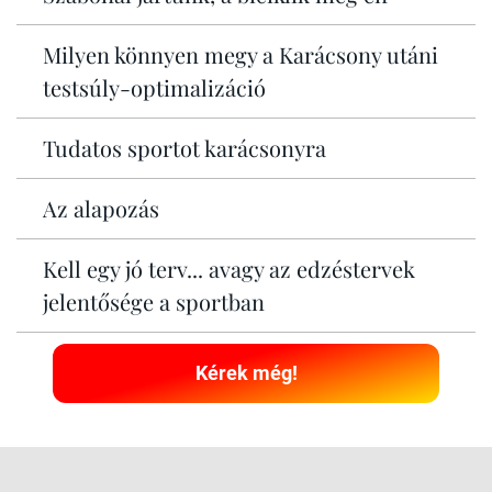
Milyen könnyen megy a Karácsony utáni
testsúly-optimalizáció
Tudatos sportot karácsonyra
Az alapozás
Kell egy jó terv... avagy az edzéstervek
jelentősége a sportban
Kérek még!