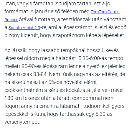
után, vagyis fáradtan is tudjam tartani ezt a jó
formámat. A január első felében még
TomTom Cardio
órával futottam, a tesztidőszak után váltottam
Runner
a
-re, ami a lépésszámot is jelzi és ebből
Suunto Ambit 2 R
bizony kiderült, hogy szaporáznom kéne a lépéseket.
Az látszik, hogy lassabb tempóknál hosszú, kevés
lépéssel oldom meg a haladást. 5:30-6:00-ás tempó
mellett 85-90-es lépésszám lenne a nyerő, ez jelenleg
nekem csak 83-84. Nem tűnik nagynak az eltérés, de
ha sikerülne ezt az 5%-os növelést elérni,
csökkenthetném a sérülés kockázatát, illetve - mivel
180 km tekerés után a fáradt combommal nem
fogom annyira emelni a lábamat - tudnom kell gyors
lépésekkel is futni, hogy tarthassak egy 5:30-as
versenytempót.