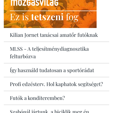
Ez is
tetszeni
fog
Kilian Jornet tanácsai amatőr futóknak
MLSS - A teljesítménydiagnosztika
felturbózva
Így használd tudatosan a sportórádat
Profi edzésterv. Hol kaphatok segítséget?
Futók a konditeremben?
Szabónál jártunk, a biciklik meg én