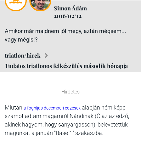
Simon Ádám
2016/02/12
Amikor már majdnem jól megy, aztán mégsem...
vagy mégis!?
triatlon/hirek
Tudatos triatlonos felkészülés második hónapja
Hirdetés
Miután
alapján némiképp
a foghíjas decemberi edzések
számot adtam magamról Nándinak (Ő az az edző,
akinek hagyom, hogy sanyargasson), belevetettük
magunkat a januári "Base 1" szakaszba.