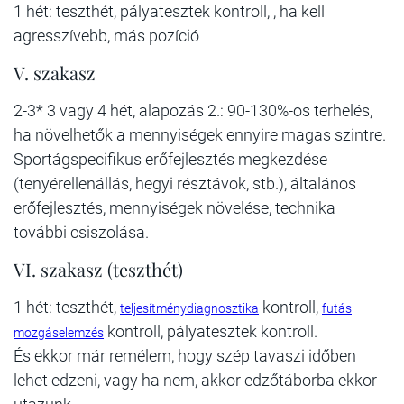
1 hét: teszthét, pályatesztek kontroll, , ha kell
agresszívebb, más pozíció
V. szakasz
2-3* 3 vagy 4 hét, alapozás 2.: 90-130%-os terhelés,
ha növelhetők a mennyiségek ennyire magas szintre.
Sportágspecifikus erőfejlesztés megkezdése
(tenyérellenállás, hegyi résztávok, stb.), általános
erőfejlesztés, mennyiségek növelése, technika
további csiszolása.
VI. szakasz (teszthét)
1 hét: teszthét,
kontroll,
teljesítménydiagnosztika
futás
kontroll, pályatesztek kontroll.
mozgáselemzés
És ekkor már remélem, hogy szép tavaszi időben
lehet edzeni, vagy ha nem, akkor edzőtáborba ekkor