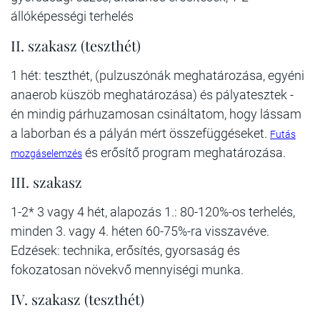
állóképességi terhelés
II. szakasz (teszthét)
1 hét: teszthét, (pulzuszónák meghatározása, egyéni
anaerob küszöb meghatározása) és pályatesztek -
én mindig párhuzamosan csináltatom, hogy lássam
a laborban és a pályán mért összefüggéseket.
Futás
és erősítő program meghatározása.
mozgáselemzés
III. szakasz
1-2* 3 vagy 4 hét, alapozás 1.: 80-120%-os terhelés,
minden 3. vagy 4. héten 60-75%-ra visszavéve.
Edzések: technika, erősítés, gyorsaság és
fokozatosan növekvő mennyiségi munka.
IV. szakasz (teszthét)