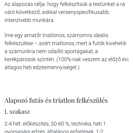
Az alapozás célja: hogy felkészítsük a testünket a rá
váró következő, sokkal versenyspecifikusabb,
intenzívebb munkára.
Íme egy amatőr triatlonos, számomra ideális
felkészülése – azért triatlonos, mert a futók kivehetik
a számunkra nem odailló sportágakat, a
kerékpárosok szintén. (100%-nak veszem az előző évi
átlagos heti edzésmennyiséget.)
Alapozó futás és triatlon felkészülés
I. szakasz
2-4 hét: előkészítés, 50-60 %, technika, heti 1
gyorsasági edzés, általános erősítések, 1-2