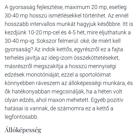
A gyorsaság fejlesztése, maximum 20 mp, esetleg
30-40 mp hosszú ismétlésekkel történhet. Az ennél
hosszabb intervallos munkát hagyjuk későbbre. Itt is
kezdjünk 10-20 mp-cel és 4-5 hét, mire eljuthatunk a
30-40 mp-ig. Sokszor felmerül: oké, de miért kell
gyorsaság? Az indok kettős, egyrészről ez a fajta
terhelés javítja az ideg-izom összeköttetéseket,
másrészről megszakítja a hosszú mennyiségi
edzések monotóniáját, ezzel a sportolóimat
könnyebben ráveszem az állóképességi munkára, és
ők hatékonyabban megcsinálják, ha a héten volt
olyan edzés, ahol maxon mehetett. Egyéb pozitív
hatásai is vannak, de számomra ez a kettő a
legfontosabb.
Állóképesség