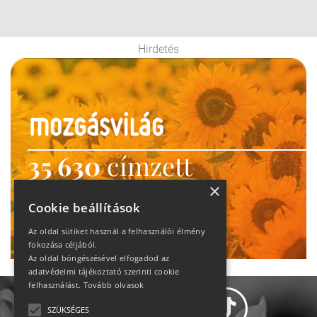
Hirdetés
35 630
címzett
heti motiváció
×
Cookie beállítások
Ne maradj le!
Az oldal sütiket használ a felhasználói élmény
fokozása céljából.
Az oldal böngészésével elfogadod az
adatvédelmi tájékoztató szerinti cookie
felhasználást.
Tovább olvasok
SZÜKSÉGES