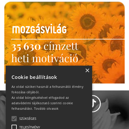
35 630
címzett
heti motiváció
Ne maradj le!
×
Cookie beállítások
Az oldal sütiket használ a felhasználói élmény
fokozása céljából.
Az oldal böngészésével elfogadod az
adatvédelmi tájékoztató szerinti cookie
felhasználást.
Tovább olvasok
SZÜKSÉGES
Adatvédelem
TELJESÍTMÉNY