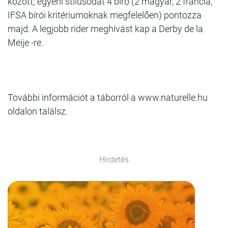
között; egyéni stílusodat 4 bíró (2 magyar, 2 francia,
IFSA bírói kritériumoknak megfelelően) pontozza
majd. A legjobb rider meghívást kap a Derby de la
Meije -re.
További információt a táborról a www.naturelle.hu
oldalon találsz.
Hirdetés