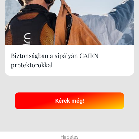
Biztonságban a sípályán CAIRN
protektorokkal
Kérek még!
Hirdetés