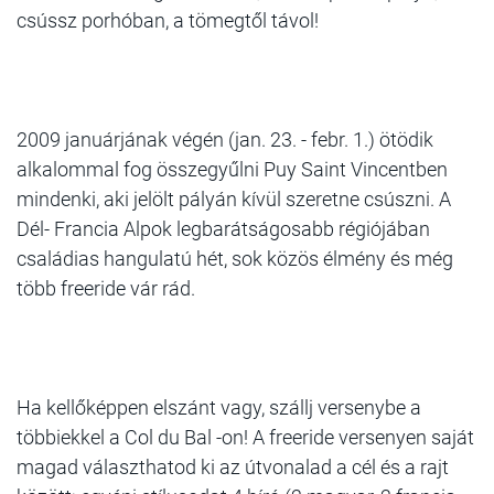
csússz porhóban, a tömegtől távol!
2009 januárjának végén (jan. 23. - febr. 1.) ötödik
alkalommal fog összegyűlni Puy Saint Vincentben
mindenki, aki jelölt pályán kívül szeretne csúszni. A
Dél- Francia Alpok legbarátságosabb régiójában
családias hangulatú hét, sok közös élmény és még
több freeride vár rád.
Ha kellőképpen elszánt vagy, szállj versenybe a
többiekkel a Col du Bal -on! A freeride versenyen saját
magad választhatod ki az útvonalad a cél és a rajt