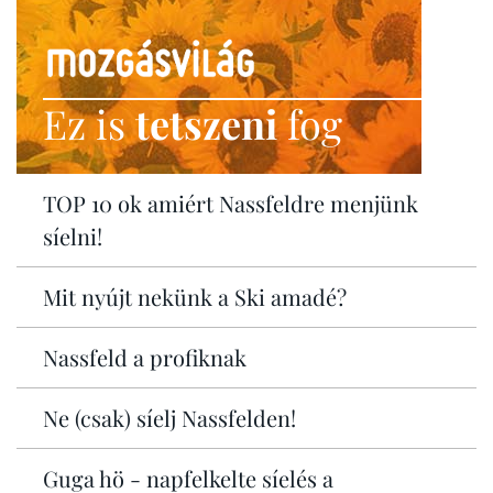
Ez is
tetszeni
fog
TOP 10 ok amiért Nassfeldre menjünk
síelni!
Mit nyújt nekünk a Ski amadé?
Nassfeld a profiknak
Ne (csak) síelj Nassfelden!
Guga hö - napfelkelte síelés a