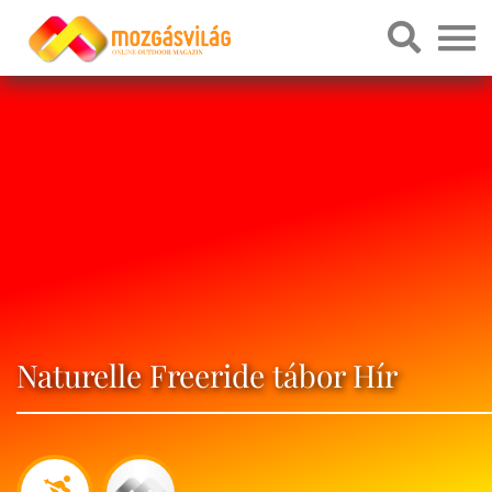
Naturelle Freeride tábor Hír