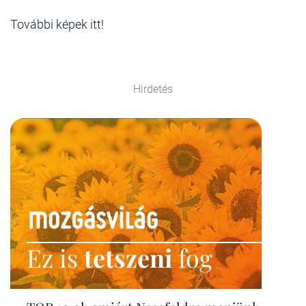
További képek itt!
Hirdetés
Ez is
tetszeni
fog