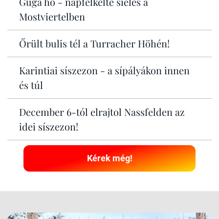
Guga hö - napfelkelte síelés a
Mostviertelben
Őrült bulis tél a Turracher Höhén!
Karintiai síszezon - a sípályákon innen
és túl
December 6-tól elrajtol Nassfelden az
idei síszezon!
Kérek még!