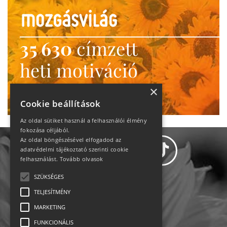
35 630
címzett
heti motiváció
Ne maradj le!
×
Cookie beállítások
Az oldal sütiket használ a felhasználói élmény
fokozása céljából.
Az oldal böngészésével elfogadod az
adatvédelmi tájékoztató szerinti cookie
felhasználást.
Tovább olvasok
SZÜKSÉGES
Adatvédelem
TELJESÍTMÉNY
MARKETING
Állásajánlatok
FUNKCIONÁLIS