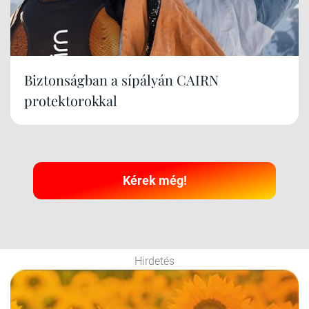
Biztonságban a sípályán CAIRN
protektorokkal
Kérek még!
Hirdetés