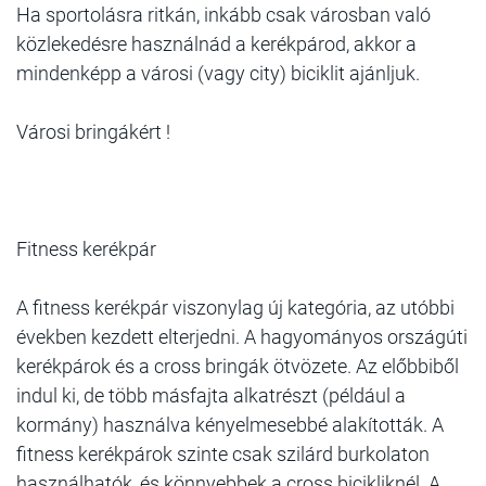
Ha sportolásra ritkán, inkább csak városban való
közlekedésre használnád a kerékpárod, akkor a
mindenképp a városi (vagy city) biciklit ajánljuk.
Városi bringákért !
Fitness kerékpár
A fitness kerékpár viszonylag új kategória, az utóbbi
években kezdett elterjedni. A hagyományos országúti
kerékpárok és a cross bringák ötvözete. Az előbbiből
indul ki, de több másfajta alkatrészt (például a
kormány) használva kényelmesebbé alakították. A
fitness kerékpárok szinte csak szilárd burkolaton
használhatók, és könnyebbek a cross bicikliknél. A