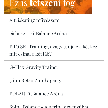
Ez is
tetszeni
fog
A triskating művészete
eisberg - FitBalance Aréna
PRO SKI Training, avagy tudja e a két kéz
mit csinál a két láb?
G-Flex Gravity Trainer
3 in 1 Retro Zumbaparty
POLAR FitBalance Aréna
Spine Balance - A gerinc egyensúlya