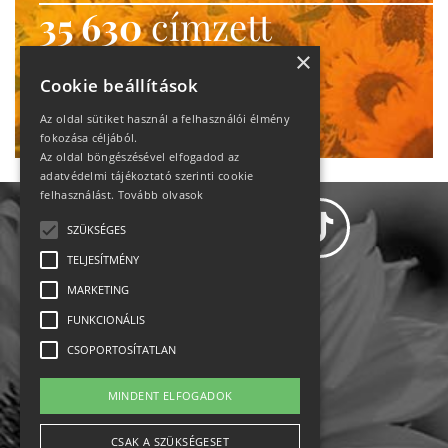
35 630
címzett
heti motiváció
×
Cookie beállítások
Ne maradj le!
Az oldal sütiket használ a felhasználói élmény
fokozása céljából.
Az oldal böngészésével elfogadod az
adatvédelmi tájékoztató szerinti cookie
felhasználást.
Tovább olvasok
SZÜKSÉGES
TELJESÍTMÉNY
MARKETING
Adatvédelem
FUNKCIONÁLIS
CSOPORTOSÍTATLAN
Állásajánlatok
MINDENT ELFOGADOK
Impresszum-kapcsolat
CSAK A SZÜKSÉGESET
Jogi nyilatkozat