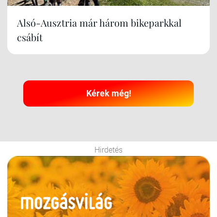
Alsó-Ausztria már három bikeparkkal
csábít
Kérek még!
Hirdetés