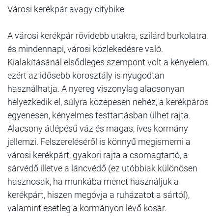
Városi kerékpár avagy citybike
A városi kerékpár rövidebb utakra, szilárd burkolatra
és mindennapi, városi közlekedésre való.
Kialakításánál elsődleges szempont volt a kényelem,
ezért az idősebb korosztály is nyugodtan
használhatja. A nyereg viszonylag alacsonyan
helyezkedik el, súlyra közepesen nehéz, a kerékpáros
egyenesen, kényelmes testtartásban ülhet rajta.
Alacsony átlépésű váz és magas, íves kormány
jellemzi. Felszereléséről is könnyű megismerni a
városi kerékpárt, gyakori rajta a csomagtartó, a
sárvédő illetve a láncvédő (ez utóbbiak különösen
hasznosak, ha munkába menet használjuk a
kerékpárt, hiszen megóvja a ruházatot a sártól),
valamint esetleg a kormányon lévő kosár.