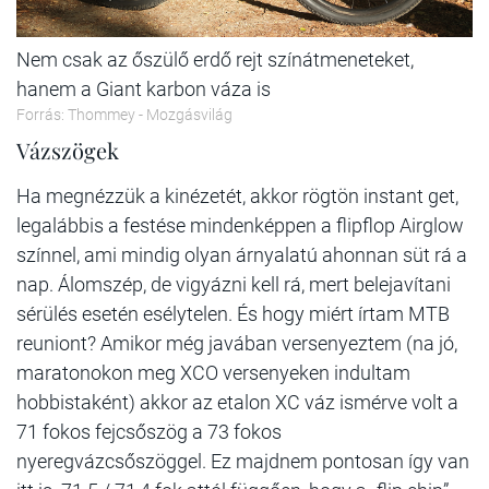
Nem csak az őszülő erdő rejt színátmeneteket,
hanem a Giant karbon váza is
Forrás: Thommey - Mozgásvilág
Vázszögek
Ha megnézzük a kinézetét, akkor rögtön instant get,
legalábbis a festése mindenképpen a flipflop Airglow
színnel, ami mindig olyan árnyalatú ahonnan süt rá a
nap. Álomszép, de vigyázni kell rá, mert belejavítani
sérülés esetén esélytelen. És hogy miért írtam MTB
reuniont? Amikor még javában versenyeztem (na jó,
maratonokon meg XCO versenyeken indultam
hobbistaként) akkor az etalon XC váz ismérve volt a
71 fokos fejcsőszög a 73 fokos
nyeregvázcsőszöggel. Ez majdnem pontosan így van