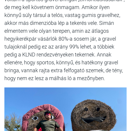
de meg kell követnem önmagam. Amikor ilyen
könnyű súly társul a telós, vastag gumis gravelhez,
akkor más dimenzióba lép a tekerés vele. Simán
elmentem vele olyan terepen, amin az átlagos
hegyikerékpár vásárlók 80%-a sosem jár, a gravel
tulajoknál pedig ez az arány 99% lehet, a többiek
pedig a KLND rendezvényeken tekernek. Annak
ellenére, hogy sportos, könnyű, és hatékony gravel
bringa, vannak rajta extra felfogató szemek, de tény,
hogy nem ez lesz a málhás ló a mezőnyben.