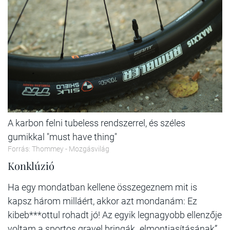
A karbon felni tubeless rendszerrel, és széles
gumikkal "must have thing"
Forrás: Thommey - Mozgásvilág
Konklúzió
Ha egy mondatban kellene összegeznem mit is
kapsz három milláért, akkor azt mondanám: Ez
kibeb***ottul rohadt jó! Az egyik legnagyobb ellenzője
voltam a sportos gravel bringák „elmontiasításának”,