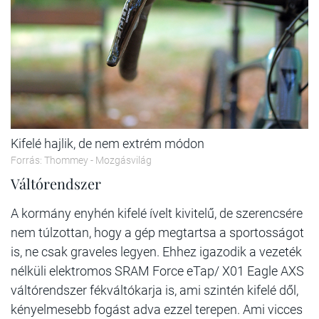
Kifelé hajlik, de nem extrém módon
Forrás: Thommey - Mozgásvilág
Váltórendszer
A kormány enyhén kifelé ívelt kivitelű, de szerencsére
nem túlzottan, hogy a gép megtartsa a sportosságot
is, ne csak graveles legyen. Ehhez igazodik a vezeték
nélküli elektromos SRAM Force eTap/ X01 Eagle AXS
váltórendszer fékváltókarja is, ami szintén kifelé dől,
kényelmesebb fogást adva ezzel terepen. Ami vicces