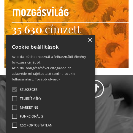
35 630
címzett
heti motiváció
×
Cookie beállítások
Ne maradj le!
Az oldal sütiket használ a felhasználói élmény
fokozása céljából.
Az oldal böngészésével elfogadod az
adatvédelmi tájékoztató szerinti cookie
felhasználást.
Tovább olvasok
SZÜKSÉGES
TELJESÍTMÉNY
MARKETING
Adatvédelem
FUNKCIONÁLIS
CSOPORTOSÍTATLAN
Állásajánlatok