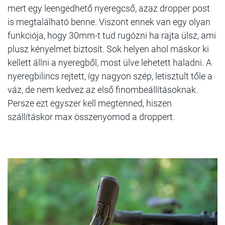
mert egy leengedhető nyeregcső, azaz dropper post
is megtalálható benne. Viszont ennek van egy olyan
funkciója, hogy 30mm-t tud rugózni ha rajta ülsz, ami
plusz kényelmet biztosít. Sok helyen ahol máskor ki
kellett állni a nyeregből, most ülve lehetett haladni. A
nyeregbilincs rejtett, így nagyon szép, letisztult tőle a
váz, de nem kedvez az első finombeállításoknak.
Persze ezt egyszer kell megtenned, hiszen
szállításkor max összenyomod a droppert.