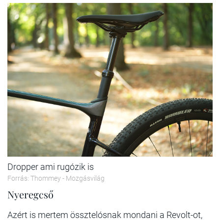
Dropper ami rugózik is
Forrás: Thommey - Mozgásvilág
Nyeregcső
Azért is mertem össztelósnak mondani a Revolt-ot,