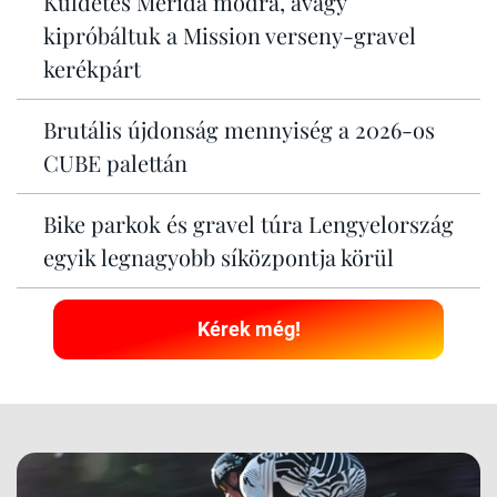
Küldetés Merida módra, avagy
kipróbáltuk a Mission verseny-gravel
kerékpárt
Brutális újdonság mennyiség a 2026-os
CUBE palettán
Bike parkok és gravel túra Lengyelország
egyik legnagyobb síközpontja körül
Kérek még!