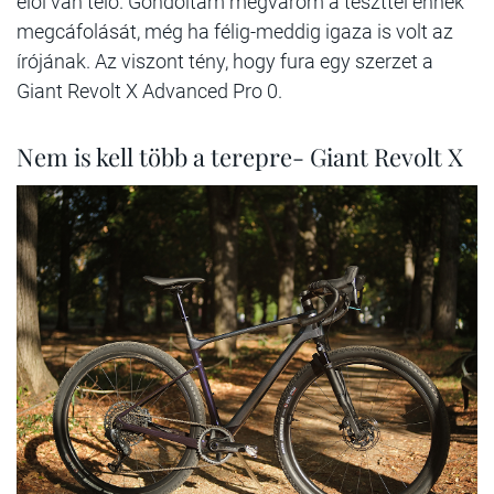
elöl van teló. Gondoltam megvárom a teszttel ennek
megcáfolását, még ha félig-meddig igaza is volt az
írójának. Az viszont tény, hogy fura egy szerzet a
Giant Revolt X Advanced Pro 0.
Nem is kell több a terepre- Giant Revolt X