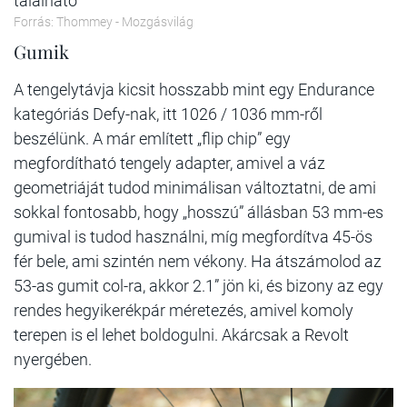
található
Forrás: Thommey - Mozgásvilág
Gumik
A tengelytávja kicsit hosszabb mint egy Endurance
kategóriás Defy-nak, itt 1026 / 1036 mm-ről
beszélünk. A már említett „flip chip” egy
megfordítható tengely adapter, amivel a váz
geometriáját tudod minimálisan változtatni, de ami
sokkal fontosabb, hogy „hosszú” állásban 53 mm-es
gumival is tudod használni, míg megfordítva 45-ös
fér bele, ami szintén nem vékony. Ha átszámolod az
53-as gumit col-ra, akkor 2.1” jön ki, és bizony az egy
rendes hegyikerékpár méretezés, amivel komoly
terepen is el lehet boldogulni. Akárcsak a Revolt
nyergében.