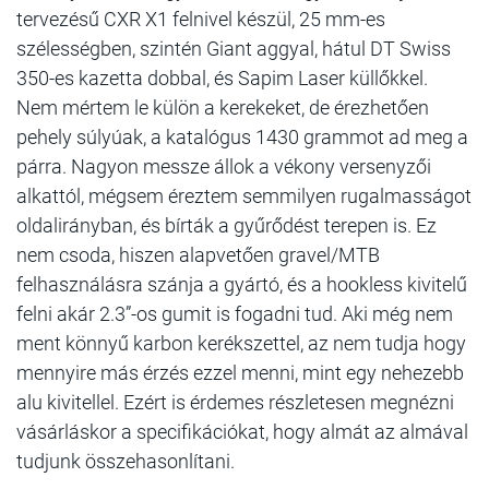
tervezésű CXR X1 felnivel készül, 25 mm-es
szélességben, szintén Giant aggyal, hátul DT Swiss
350-es kazetta dobbal, és Sapim Laser küllőkkel.
Nem mértem le külön a kerekeket, de érezhetően
pehely súlyúak, a katalógus 1430 grammot ad meg a
párra. Nagyon messze állok a vékony versenyzői
alkattól, mégsem éreztem semmilyen rugalmasságot
oldalirányban, és bírták a gyűrődést terepen is. Ez
nem csoda, hiszen alapvetően gravel/MTB
felhasználásra szánja a gyártó, és a hookless kivitelű
felni akár 2.3”-os gumit is fogadni tud. Aki még nem
ment könnyű karbon kerékszettel, az nem tudja hogy
mennyire más érzés ezzel menni, mint egy nehezebb
alu kivitellel. Ezért is érdemes részletesen megnézni
vásárláskor a specifikációkat, hogy almát az almával
tudjunk összehasonlítani.