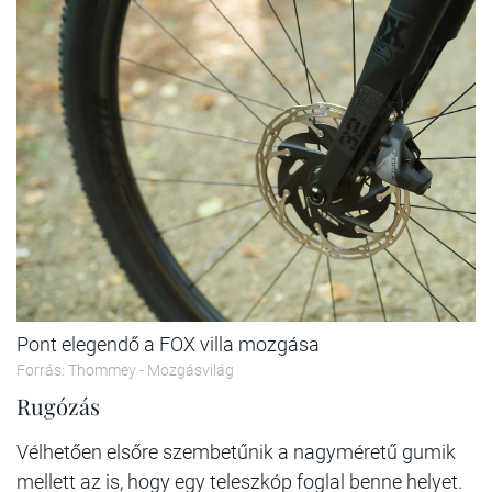
Pont elegendő a FOX villa mozgása
Forrás: Thommey - Mozgásvilág
Rugózás
Vélhetően elsőre szembetűnik a nagyméretű gumik
mellett az is, hogy egy teleszkóp foglal benne helyet.