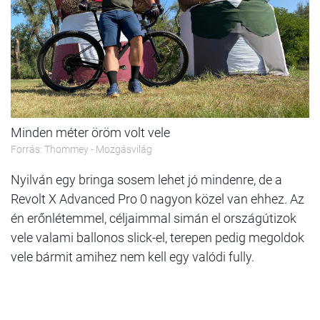
Minden méter öröm volt vele
Forrás: Thommey - Mozgásvilág
Nyilván egy bringa sosem lehet jó mindenre, de a
Revolt X Advanced Pro 0 nagyon közel van ehhez. Az
én erőnlétemmel, céljaimmal simán el országútizok
vele valami ballonos slick-el, terepen pedig megoldok
vele bármit amihez nem kell egy valódi fully.