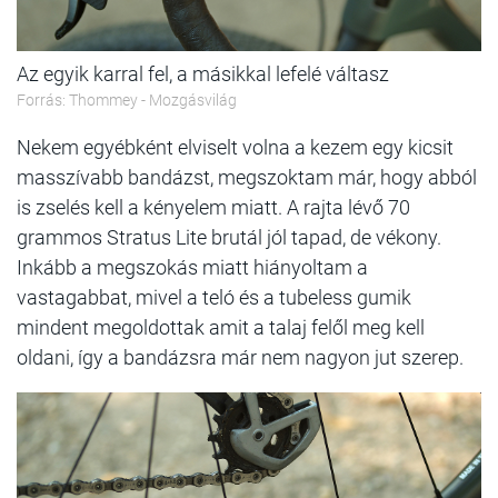
Az egyik karral fel, a másikkal lefelé váltasz
Forrás: Thommey - Mozgásvilág
Nekem egyébként elviselt volna a kezem egy kicsit
masszívabb bandázst, megszoktam már, hogy abból
is zselés kell a kényelem miatt. A rajta lévő 70
grammos Stratus Lite brutál jól tapad, de vékony.
Inkább a megszokás miatt hiányoltam a
vastagabbat, mivel a teló és a tubeless gumik
mindent megoldottak amit a talaj felől meg kell
oldani, így a bandázsra már nem nagyon jut szerep.