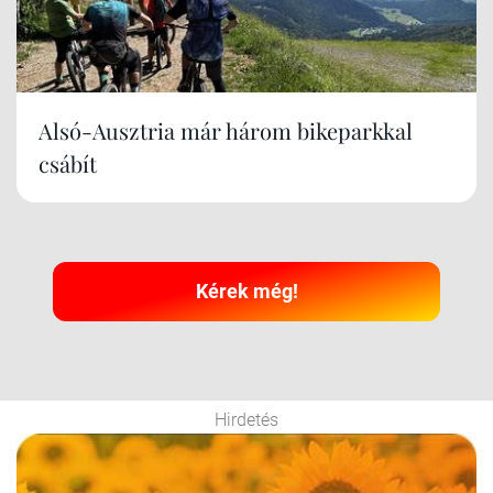
Alsó-Ausztria már három bikeparkkal
csábít
Kérek még!
Hirdetés