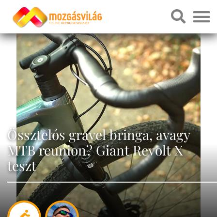
Össztelós gravel bringa, avagy
MTB reunion? Giant Revolt X
teszt