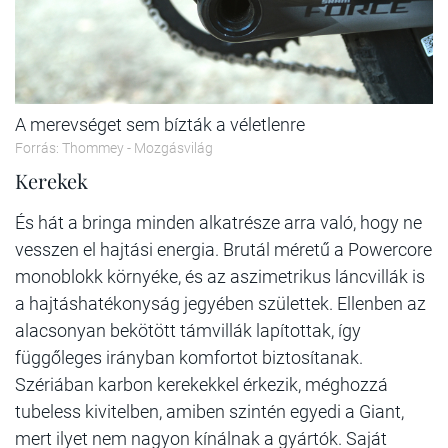
A merevséget sem bízták a véletlenre
Forrás: Thommey - Mozgásvilág
Kerekek
És hát a bringa minden alkatrésze arra való, hogy ne
vesszen el hajtási energia. Brutál méretű a Powercore
monoblokk környéke, és az aszimetrikus láncvillák is
a hajtáshatékonyság jegyében születtek. Ellenben az
alacsonyan bekötött támvillák lapítottak, így
függőleges irányban komfortot biztosítanak.
Szériában karbon kerekekkel érkezik, méghozzá
tubeless kivitelben, amiben szintén egyedi a Giant,
mert ilyet nem nagyon kínálnak a gyártók. Saját