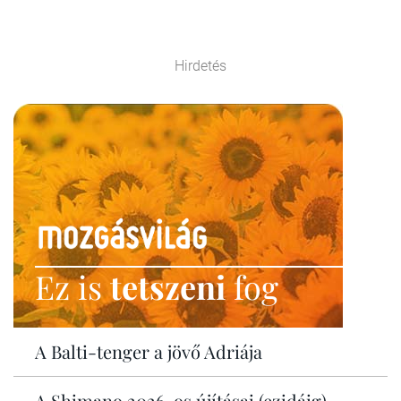
Hirdetés
Ez is
tetszeni
fog
A Balti-tenger a jövő Adriája
A Shimano 2026-os újításai (ezidáig)