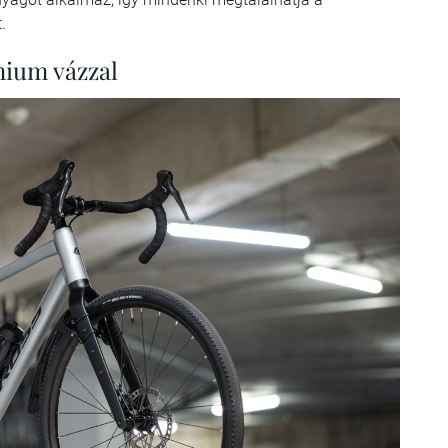
.
nium vázzal