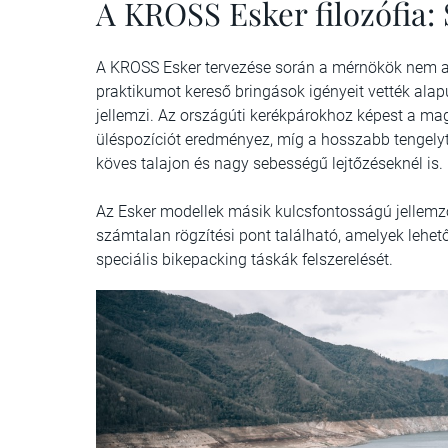
A KROSS Esker filozófia:
A KROSS Esker tervezése során a mérnökök nem a
praktikumot kereső bringások igényeit vették ala
jellemzi. Az országúti kerékpárokhoz képest a 
üléspozíciót eredményez, míg a hosszabb tengelytá
köves talajon és nagy sebességű lejtőzéseknél is.
Az Esker modellek másik kulcsfontosságú jellemző
számtalan rögzítési pont található, amelyek lehet
speciális bikepacking táskák felszerelését.