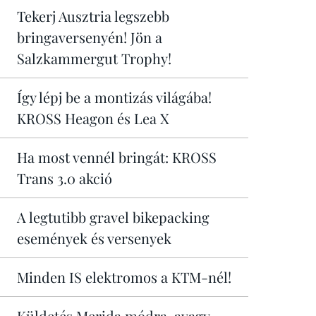
Tekerj Ausztria legszebb
bringaversenyén! Jön a
Salzkammergut Trophy!
Így lépj be a montizás világába!
KROSS Heagon és Lea X
Ha most vennél bringát: KROSS
Trans 3.0 akció
A legtutibb gravel bikepacking
események és versenyek
Minden IS elektromos a KTM-nél!
Küldetés Merida módra, avagy