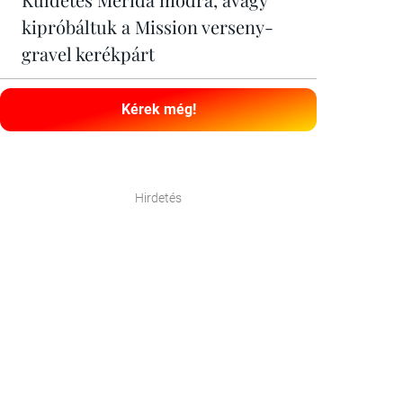
kipróbáltuk a Mission verseny-
gravel kerékpárt
Kérek még!
Hirdetés