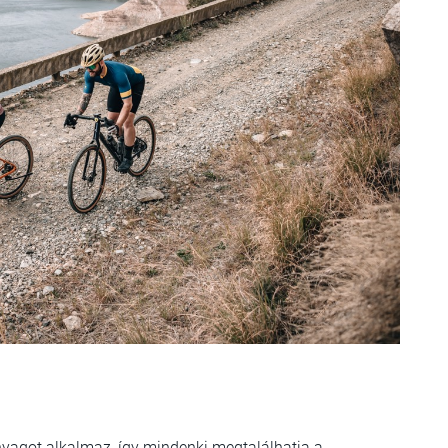
yagot alkalmaz, így mindenki megtalálhatja a