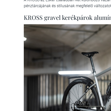
pénztárcájának és stílusának megfelelő változatot
KROSS gravel kerékpárok alumí