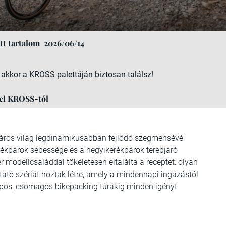
t tartalom
2026/06/14
, akkor a KROSS palettáján biztosan találsz!
yel KROSS-tól
kpáros világ legdinamikusabban fejlődő szegmensévé
erékpárok sebessége és a hegyikerékpárok terepjáró
modellcsaláddal tökéletesen eltalálta a receptet: olyan
ztató szériát hoztak létre, amely a mindennapi ingázástól
pos, csomagos bikepacking túrákig minden igényt