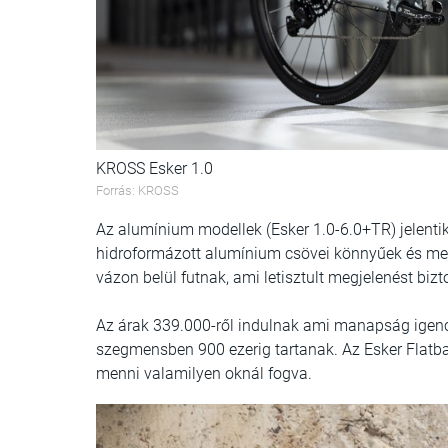
KROSS Esker 1.0
Forrás: KROSS
Az alumínium modellek (Esker 1.0-6.0+TR) jelentik
hidroformázott alumínium csövei könnyűek és me
vázon belül futnak, ami letisztult megjelenést bizt
Az árak 339.000-ről indulnak ami manapság ige
szegmensben 900 ezerig tartanak. Az Esker Flatb
menni valamilyen oknál fogva.