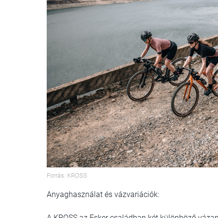
Forrás: KROSS
Anyaghasználat és vázvariációk:
A KROSS az Esker családban két különböző vázan