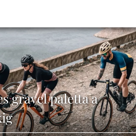
 gravel paletta a
kig