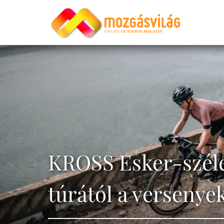
KROSS Esker-széles
túrától a versenye