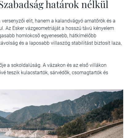
 Szabadság határok nélkül
 versenyzői elit, hanem a kalandvágyó amatőrök és a
pul. Az Esker vázgeometriáját a hosszú távú kényelem
magasabb homlokcső egyenesebb, hátkímélőbb
volság és a laposabb villaszög stabilitást biztosít laza,
je a sokoldalúság. A vázakon és az első villákon
ővé teszik kulacstartók, sárvédők, csomagtartók és