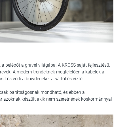
 a belépőt a gravel világába. A KROSS saját fejlesztésű,
revek. A modern trendeknek megfelelően a kábelek a
osít és védi a bowdeneket a sártól és víztől.
ncsak barátságosnak mondható, és ebben a
ar azoknak készült akik nem szeretnének koskormánnyal